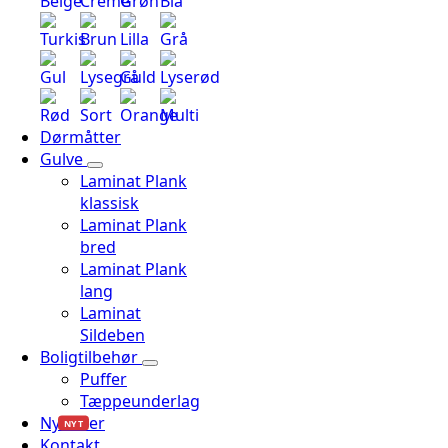
Beige
Creme
Grøn
Blå
Turkis
Brun
Lilla
Grå
Gul
Lysegrå
Guld
Lyserød
Rød
Sort
Orange
Multi
Dørmåtter
Gulve
Laminat Plank
klassisk
Laminat Plank
bred
Laminat Plank
lang
Laminat
Sildeben
Boligtilbehør
Puffer
Tæppeunderlag
Nyheder
NYT
Kontakt