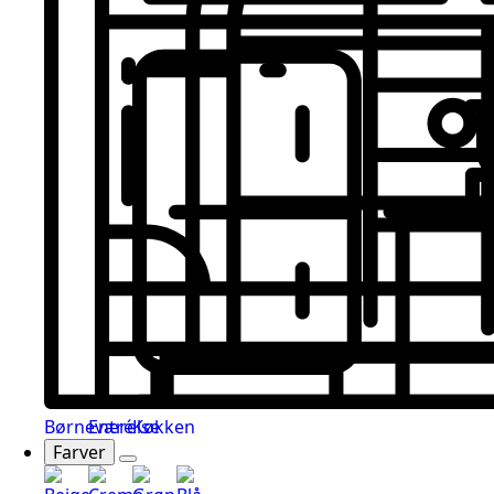
Børneværelse
Entré
Køkken
Farver