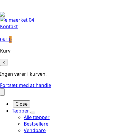
Leveringstid på 3-5 hverdage
Kontakt
0
kr.
0
Kurv
×
Ingen varer i kurven.
Fortsæt med at handle
Close
Tæpper
Alle tæpper
Bestsellere
Vendbare