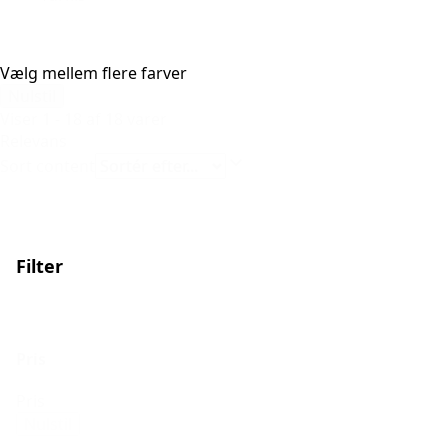
Vælg mellem flere farver
Nulstil
Viser 1 - 18 af 18 varer
Relevans
Sort content
Filter
Pris
Pris
Nulstil