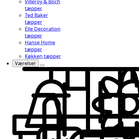
Villeroy & Boch
tæpper
Ted Baker
tæpper
Elle Decoration
tæpper
Hanse Home
tæpper
Køkken tæpper
Værelser