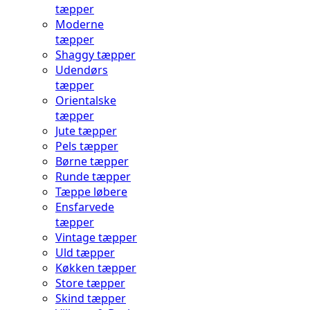
tæpper
Moderne
tæpper
Shaggy tæpper
Udendørs
tæpper
Orientalske
tæpper
Jute tæpper
Pels tæpper
Børne tæpper
Runde tæpper
Tæppe løbere
Ensfarvede
tæpper
Vintage tæpper
Uld tæpper
Køkken tæpper
Store tæpper
Skind tæpper