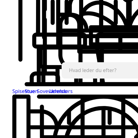
Spisestue
Stuen
Soveværelse
Udendørs