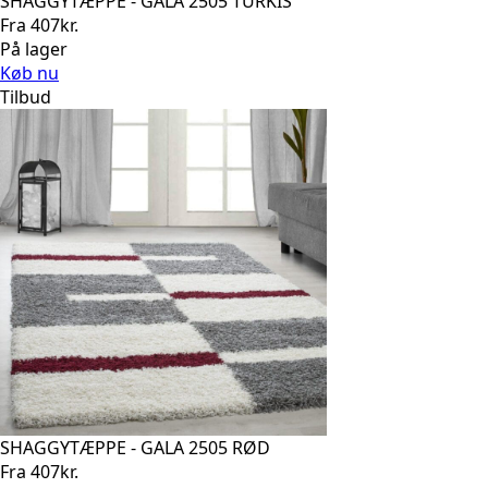
SHAGGYTÆPPE - GALA 2505 TURKIS
Fra
407
kr.
På lager
Køb nu
Tilbud
SHAGGYTÆPPE - GALA 2505 RØD
Fra
407
kr.