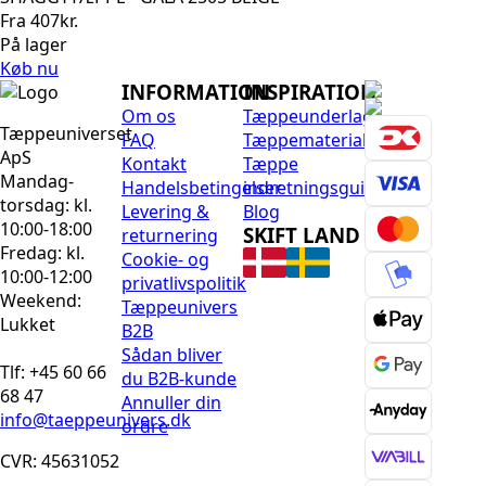
Fra
407
kr.
På lager
Køb nu
INFORMATION
INSPIRATION
Om os
Tæppeunderlag
Tæppeuniverset
FAQ
Tæppematerialer
ApS
Kontakt
Tæppe
Mandag-
Handelsbetingelser
indretningsguide
torsdag: kl.
Levering &
Blog
10:00-18:00
SKIFT LAND
returnering
Fredag: kl.
Cookie- og
10:00-12:00
privatlivspolitik
Weekend:
Tæppeunivers
Lukket
B2B
Sådan bliver
Tlf: +45 60 66
du B2B-kunde
68 47
Annuller din
info@taeppeunivers.dk
ordre
CVR: 45631052