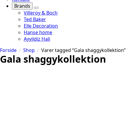
Brands
Villeroy & Boch
Ted Baker
Elle Decoration
Hanse home
Ayyildiz Hali
Forside
Shop
Varer tagged “Gala shaggykollektion”
Gala shaggykollektion
Farve
Beige
Brun
Grå
Grøn
Lilla
Lysegrå
Orange
Rød
Turkis