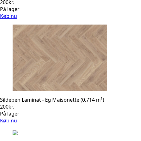
200
kr.
På lager
Køb nu
Sildeben Laminat - Eg Maisonette (0,714 m²)
200
kr.
På lager
Køb nu