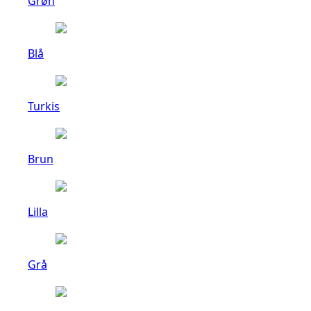
Grøn
Blå
Turkis
Brun
Lilla
Grå