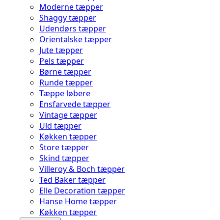
Moderne tæpper
Shaggy tæpper
Udendørs tæpper
Orientalske tæpper
Jute tæpper
Pels tæpper
Børne tæpper
Runde tæpper
Tæppe løbere
Ensfarvede tæpper
Vintage tæpper
Uld tæpper
Køkken tæpper
Store tæpper
Skind tæpper
Villeroy & Boch tæpper
Ted Baker tæpper
Elle Decoration tæpper
Hanse Home tæpper
Køkken tæpper