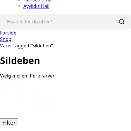
Ayyildiz Hali
Forside
Shop
Varer tagged “Sildeben”
Sildeben
Vælg mellem flere farver
Nulstil
Viser 1 - 8 af 8 varer
Relevans
Sort content
Filter