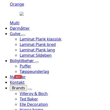
Orange
Multi
Dørmåtter
Gulve
Laminat Plank klassisk
Laminat Plank bred
Laminat Plank lang
Laminat Sildeben
Boligtilbehør
Puffer
Tæppeunderlag
Nyheder
NYT
Kontakt
Brands
Villeroy & Boch
Ted Baker
Elle Decoration
Hanse home