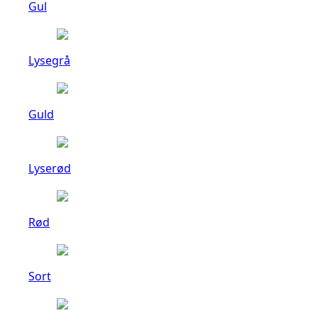
Gul
Lysegrå
Guld
Lyserød
Rød
Sort