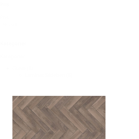
Pris
Pris
Nulstil
Kategorier
Kategorier
Gulve
(8)
Laminat Sildeben
(8)