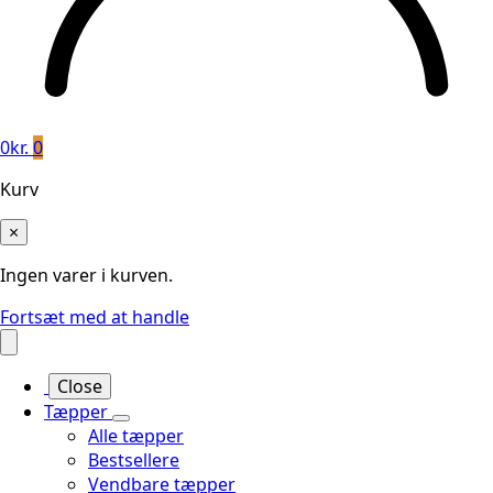
0
kr.
0
Kurv
×
Ingen varer i kurven.
Fortsæt med at handle
Close
Tæpper
Alle tæpper
Bestsellere
Vendbare tæpper