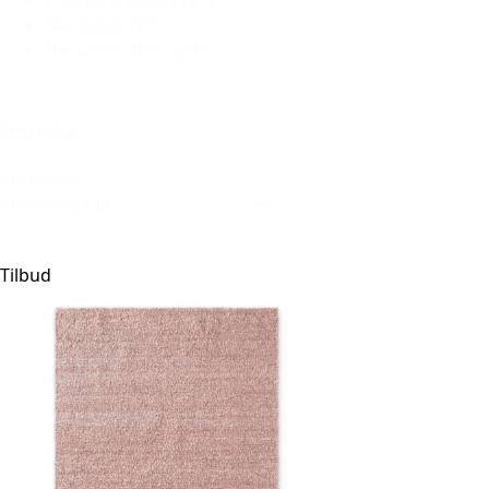
Villeroy & Boch
(147)
Ted Baker
(77)
Elle Decoration
(69)
Størrelse
Størrelse
Størrelse
Tilbud