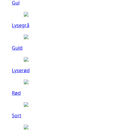
Gul
Lysegrå
Guld
Lyserød
Rød
Sort