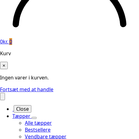
0
kr.
0
Kurv
×
Ingen varer i kurven.
Fortsæt med at handle
Close
Tæpper
Alle tæpper
Bestsellere
Vendbare tæpper