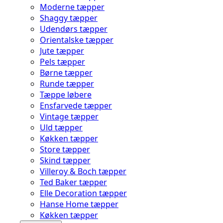
Moderne tæpper
Shaggy tæpper
Udendørs tæpper
Orientalske tæpper
Jute tæpper
Pels tæpper
Børne tæpper
Runde tæpper
Tæppe løbere
Ensfarvede tæpper
Vintage tæpper
Uld tæpper
Køkken tæpper
Store tæpper
Skind tæpper
Villeroy & Boch tæpper
Ted Baker tæpper
Elle Decoration tæpper
Hanse Home tæpper
Køkken tæpper