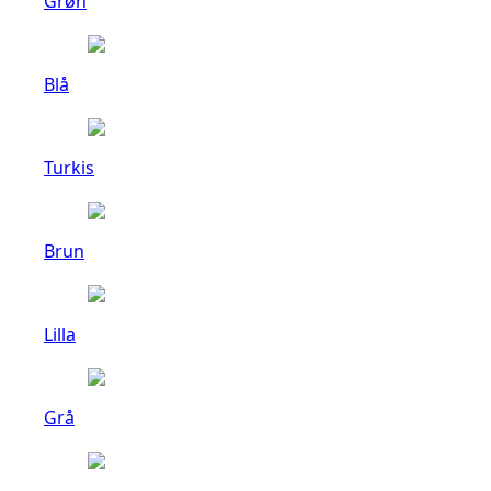
Grøn
Blå
Turkis
Brun
Lilla
Grå