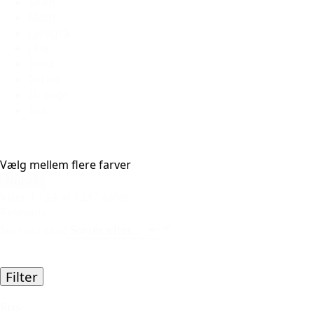
Grøn
Multi
Lysegrå
Lilla
Guld
Turkis
Orange
Gul
Vælg mellem flere farver
Nulstil
Viser 1 - 24 af 1237 varer
Relevans
Sort content
Filter
Pris