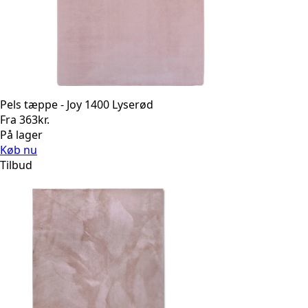
Pels tæppe - Joy 1400 Lyserød
Fra
363
kr.
På lager
Køb nu
Tilbud