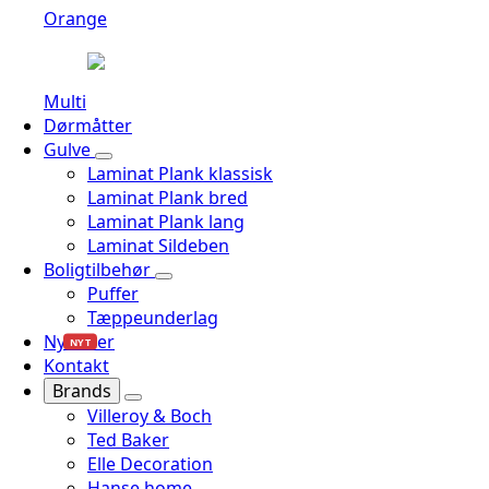
Orange
Multi
Dørmåtter
Gulve
Laminat Plank klassisk
Laminat Plank bred
Laminat Plank lang
Laminat Sildeben
Boligtilbehør
Puffer
Tæppeunderlag
Nyheder
NYT
Kontakt
Brands
Villeroy & Boch
Ted Baker
Elle Decoration
Hanse home