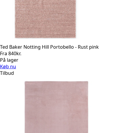
Ted Baker Notting Hill Portobello - Rust pink
Fra
840
kr.
På lager
Køb nu
Tilbud