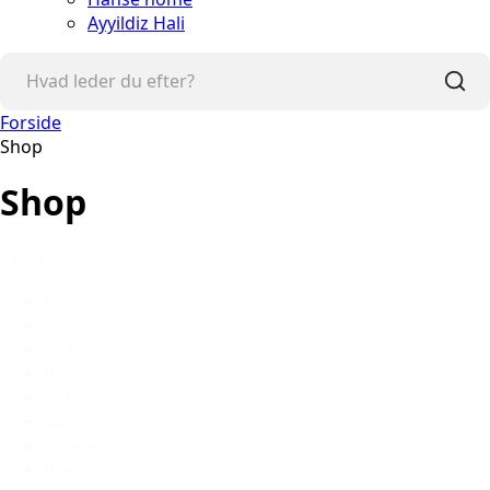
Ayyildiz Hali
Forside
Shop
Shop
Farve
Beige
Cream
Grå
Brun
Sort
Blå
Lyserød
Rød