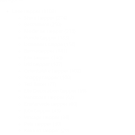
Løse tæpper
(1102)
Store tæpper
(274)
Bestsellere
(250)
Moderne tæpper
(213)
Runde tæpper
(183)
Udendørs tæppe
(154)
Børnetæpper
(141)
Jule tæpper
(140)
Uld tæpper
(107)
Orientalske tæpper
(102)
Shaggy tæpper
(100)
Ted Baker
(77)
Elle Decoration tæpper
(69)
Vendbare tæpper
(62)
Ensfarvede tæpper
(60)
Jute tæpper
(43)
Vintage tæpper
(34)
Pels tæpper
(30)
Køkken tæpper
(20)