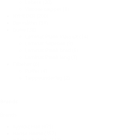
Løbere
(20)
Viscose tæpper
(1)
NYHEDER
(200)
Dørmåtter
(91)
Gulve
(38)
Laminat Plank klassisk
(14)
Laminat Sildeben
(9)
Laminat Plank bred
(8)
Laminat Plank lang
(7)
Tilbehør
(6)
Puffer
(4)
Tæppeunderlag
(2)
Brands
Brands
Ayyildiz Hali
(471)
Hanse Home
(357)