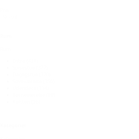
Pris
Nulstil
Rum
Rum
Entré
(431)
Spisestue
(377)
Dagligstue
(370)
Soveværelse
(356)
Udendørs
(114)
Børneværelse
(99)
Køkken
(26)
Kategorier
Kategorier