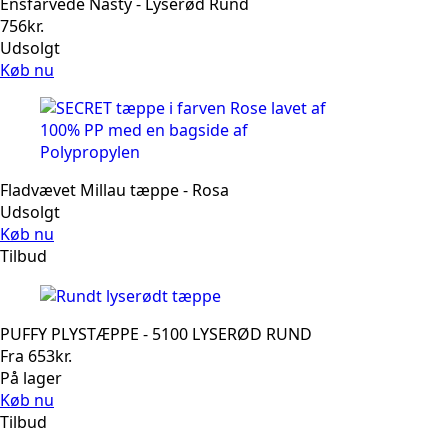
Ensfarvede Nasty - Lyserød Rund
756
kr.
Udsolgt
Køb nu
Fladvævet Millau tæppe - Rosa
Udsolgt
Køb nu
Tilbud
PUFFY PLYSTÆPPE - 5100 LYSERØD RUND
Fra
653
kr.
På lager
Køb nu
Tilbud