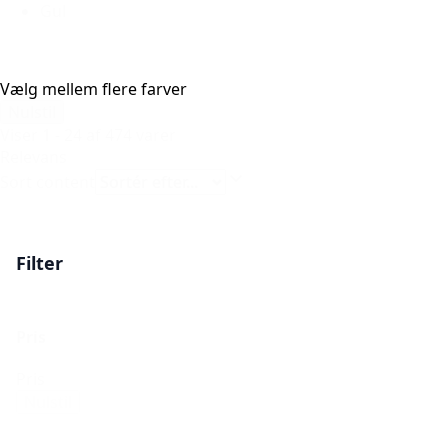
Gul
Vælg mellem flere farver
Nulstil
Viser 1 - 24 af 474 varer
Relevans
Sort content
Filter
Pris
Pris
Nulstil