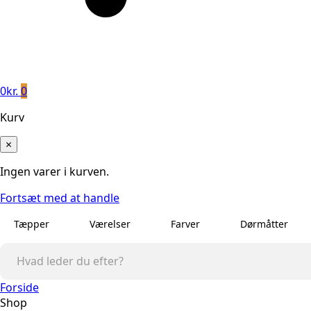
0
kr.
0
Kurv
×
Ingen varer i kurven.
Fortsæt med at handle
Tæpper
Værelser
Farver
Dørmåtter
Forside
Shop