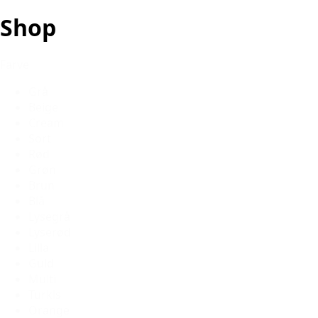
Shop
Farve
Grå
Beige
Cream
Sort
Rød
Grøn
Brun
Blå
Lysegrå
Lyserød
Lilla
Guld
Multi
Turkis
Orange