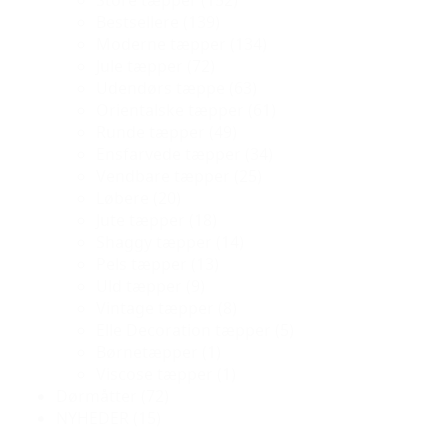
Store tæpper
(152)
Bestsellere
(139)
Moderne tæpper
(134)
Jule tæpper
(72)
Udendørs tæppe
(63)
Orientalske tæpper
(61)
Runde tæpper
(49)
Ensfarvede tæpper
(34)
Vendbare tæpper
(25)
Løbere
(20)
Jute tæpper
(18)
Shaggy tæpper
(14)
Pels tæpper
(13)
Uld tæpper
(9)
Vintage tæpper
(8)
Elle Decoration tæpper
(5)
Børnetæpper
(1)
Viscose tæpper
(1)
Dørmåtter
(72)
NYHEDER
(15)