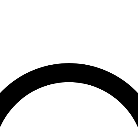
et
Leveringstid på 3-5 hverdage
Over 10.000+ tilfredse kund