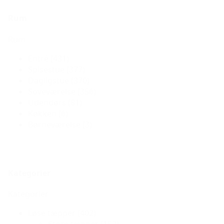
Rum
Rum
Entré
(431)
Spisestue
(377)
Dagligstue
(370)
Soveværelse
(356)
Udendørs
(81)
Køkken
(6)
Børneværelse
(3)
Kategorier
Kategorier
Løse tæpper
(402)