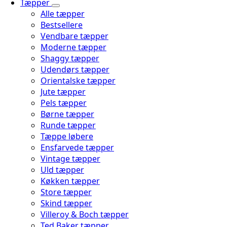
Tæpper
Alle tæpper
Bestsellere
Vendbare tæpper
Moderne tæpper
Shaggy tæpper
Udendørs tæpper
Orientalske tæpper
Jute tæpper
Pels tæpper
Børne tæpper
Runde tæpper
Tæppe løbere
Ensfarvede tæpper
Vintage tæpper
Uld tæpper
Køkken tæpper
Store tæpper
Skind tæpper
Villeroy & Boch tæpper
Ted Baker tæpper