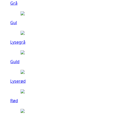
Grå
Gul
Lysegrå
Guld
Lyserød
Rød