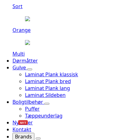
Sort
Orange
Multi
Dørmåtter
Gulve
Laminat Plank klassisk
Laminat Plank bred
Laminat Plank lang
Laminat Sildeben
Boligtilbehør
Puffer
Tæppeunderlag
Nyheder
NYT
Kontakt
Brands