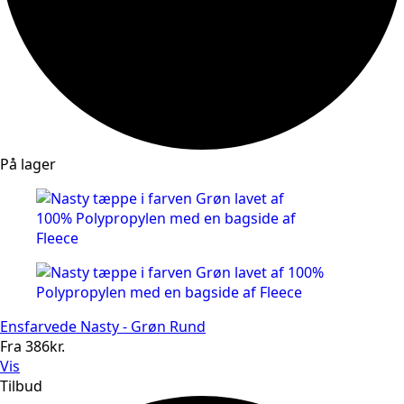
På lager
Ensfarvede Nasty - Grøn Rund
Fra
386
kr.
Vis
Tilbud