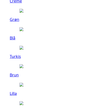
Creme
Grøn
Blå
Turkis
Brun
Lilla