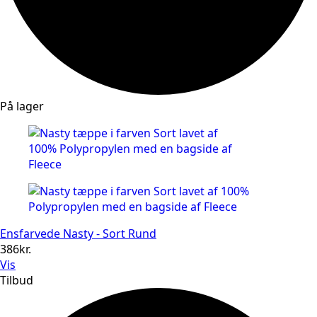
På lager
Ensfarvede Nasty - Sort Rund
386
kr.
Vis
Tilbud