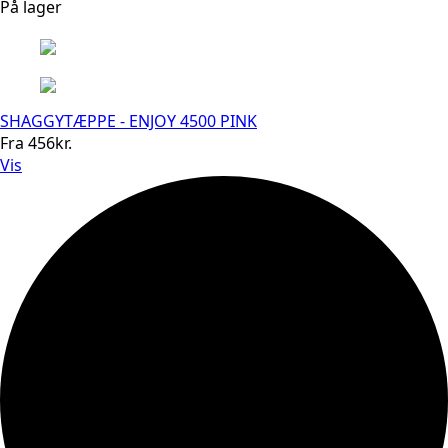
På lager
SHAGGYTÆPPE - ENJOY 4500 PINK
Fra
456
kr.
Vis