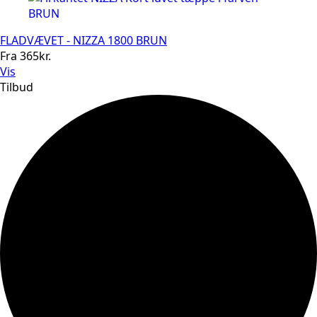
FLADVÆVET - NIZZA 1800 BRUN
Fra
365
kr.
Vis
Tilbud