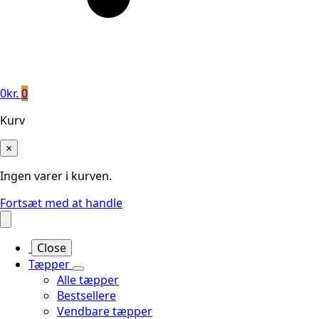
0
kr.
0
Kurv
×
Ingen varer i kurven.
Fortsæt med at handle
Close
Tæpper
Alle tæpper
Bestsellere
Vendbare tæpper