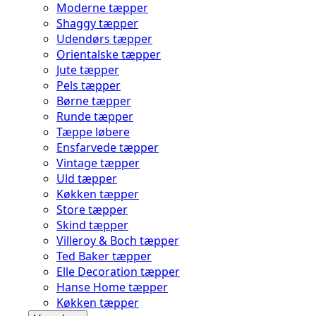
Moderne tæpper
Shaggy tæpper
Udendørs tæpper
Orientalske tæpper
Jute tæpper
Pels tæpper
Børne tæpper
Runde tæpper
Tæppe løbere
Ensfarvede tæpper
Vintage tæpper
Uld tæpper
Køkken tæpper
Store tæpper
Skind tæpper
Villeroy & Boch tæpper
Ted Baker tæpper
Elle Decoration tæpper
Hanse Home tæpper
Køkken tæpper