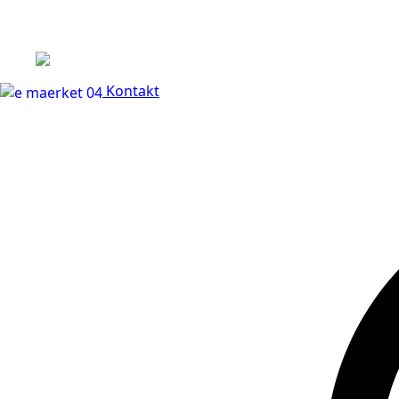
+45 60 66 68 47
Kontakt
30 dages fuld returr
Kontakt