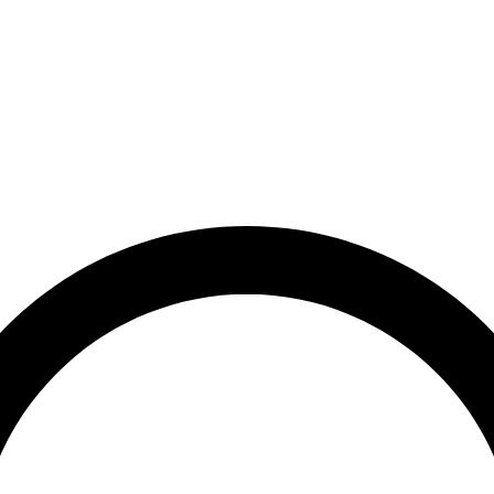
et
Leveringstid på 3-5 hverdage
Over 10.000+ tilfredse kund