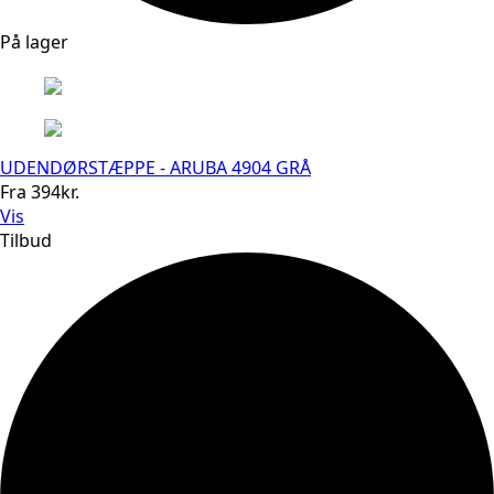
På lager
UDENDØRSTÆPPE - ARUBA 4904 GRÅ
Fra
394
kr.
Vis
Tilbud