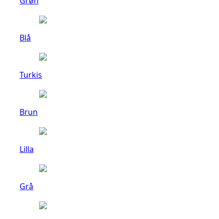
Grøn
Blå
Turkis
Brun
Lilla
Grå