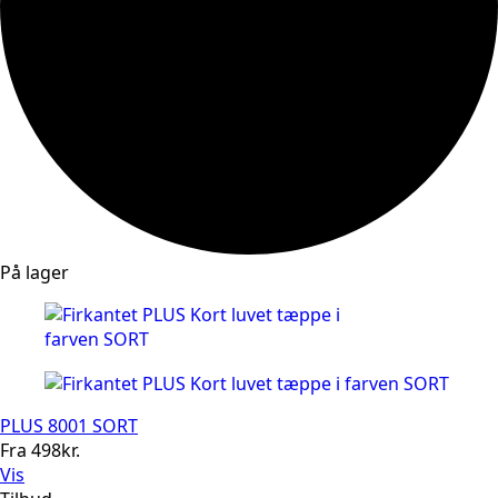
På lager
PLUS 8001 SORT
Fra
498
kr.
Vis