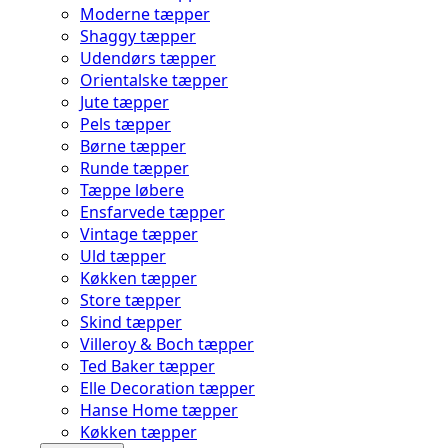
Moderne tæpper
Shaggy tæpper
Udendørs tæpper
Orientalske tæpper
Jute tæpper
Pels tæpper
Børne tæpper
Runde tæpper
Tæppe løbere
Ensfarvede tæpper
Vintage tæpper
Uld tæpper
Køkken tæpper
Store tæpper
Skind tæpper
Villeroy & Boch tæpper
Ted Baker tæpper
Elle Decoration tæpper
Hanse Home tæpper
Køkken tæpper