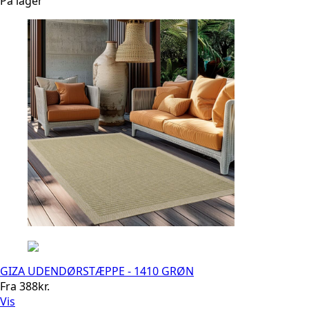
På lager
GIZA UDENDØRSTÆPPE - 1410 GRØN
Fra
388
kr.
Vis