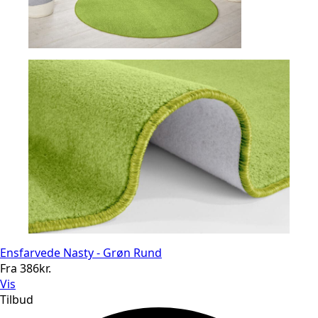
Ensfarvede Nasty - Grøn Rund
Fra
386
kr.
Vis
Tilbud