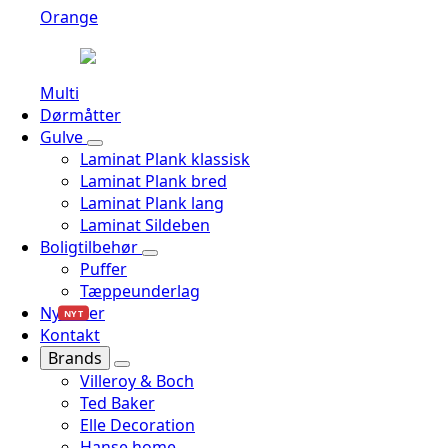
Orange
Multi
Dørmåtter
Gulve
Laminat Plank klassisk
Laminat Plank bred
Laminat Plank lang
Laminat Sildeben
Boligtilbehør
Puffer
Tæppeunderlag
Nyheder
NYT
Kontakt
Brands
Villeroy & Boch
Ted Baker
Elle Decoration
Hanse home