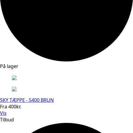
På lager
SKY TÆPPE - 5400 BRUN
Fra
400
kr.
Vis
Tilbud