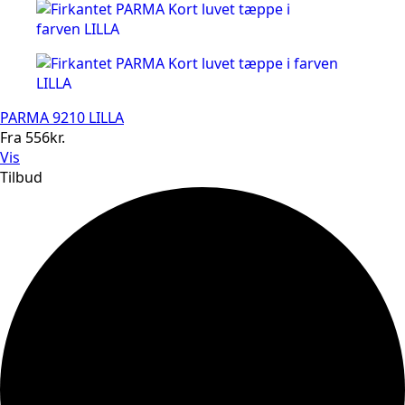
PARMA 9210 LILLA
Fra
556
kr.
Vis
Tilbud