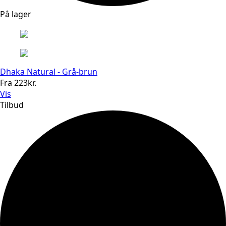
På lager
Dhaka Natural - Grå-brun
Fra
223
kr.
Vis
Tilbud