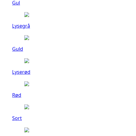
Gul
Lysegrå
Guld
Lyserød
Rød
Sort