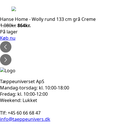
Hanse Home - Wolly rund 133 cm grå Creme
Den
Den
1.080
kr.
864
kr.
oprindelige
aktuelle
På lager
pris
pris
Køb nu
var:
er:
1.080kr..
864kr..
Tæppeuniverset ApS
Mandag-torsdag: kl. 10:00-18:00
Fredag: kl. 10:00-12:00
Weekend: Lukket
Tlf: +45 60 66 68 47
info@taeppeunivers.dk