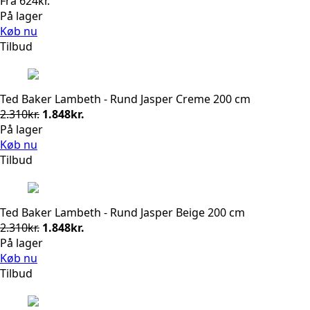
Fra
624
kr.
På lager
Køb nu
Tilbud
Ted Baker Lambeth - Rund Jasper Creme 200 cm
Den
Den
2.310
kr.
1.848
kr.
oprindelige
aktuelle
På lager
pris
pris
Køb nu
var:
er:
Tilbud
2.310kr..
1.848kr..
Ted Baker Lambeth - Rund Jasper Beige 200 cm
Den
Den
2.310
kr.
1.848
kr.
oprindelige
aktuelle
På lager
pris
pris
Køb nu
var:
er:
Tilbud
2.310kr..
1.848kr..