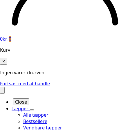
0
kr.
0
Kurv
×
Ingen varer i kurven.
Fortsæt med at handle
Close
Tæpper
Alle tæpper
Bestsellere
Vendbare tæpper