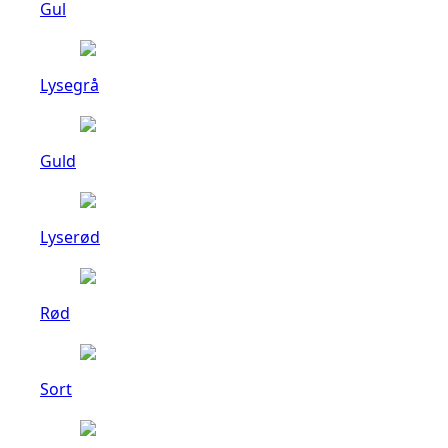
Gul
Lysegrå
Guld
Lyserød
Rød
Sort