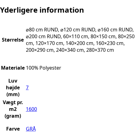
Yderligere information
⌀80 cm RUND, ⌀120 cm RUND, ⌀160 cm RUND,
⌀200 cm RUND, 60×110 cm, 80×150 cm, 80×250
Størrelse
cm, 120×170 cm, 140×200 cm, 160×230 cm,
200×290 cm, 240×340 cm, 280×370 cm
Materiale
100% Polyester
Luv
højde
7
(mm)
Vægt pr.
m2
1600
(gram)
Farve
GRÅ