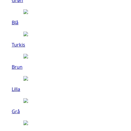
Grøn
Blå
Turkis
Brun
Lilla
Grå