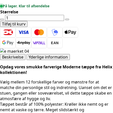
På lager. Klar til afsendelse
Størrelse
Moderne
tæppe
Tilføj til kurv
-
Helix
2200
EAN
Grå
antal
Beskrivelse
Yderlige information
Opdag vores smukke farverige Moderne tæppe fra Helix
kollektionen!
Vælg mellem 12 forskellige farver og mønstre for at
matche din personlige stil og indretning. Uanset om det er
stuen, gangen eller soveværelset, vil dette tæppe skabe en
atmosfære af hygge og liv.
Tæppet består af 100% polyester: Krøller ikke nemt og er
nemt at vaske og tørre. Meget slidstærkt og