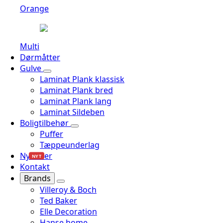
Orange
Multi
Dørmåtter
Gulve
Laminat Plank klassisk
Laminat Plank bred
Laminat Plank lang
Laminat Sildeben
Boligtilbehør
Puffer
Tæppeunderlag
Nyheder
NYT
Kontakt
Brands
Villeroy & Boch
Ted Baker
Elle Decoration
Hanse home