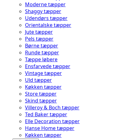
Moderne tæpper
Shaggy tæpper
Udendørs tæpper
Orientalske tæpper
Jute tæpper
Pels tæpper
Børne tæpper
Runde tæpper
Tæppe løbere
Ensfarvede tæpper
Vintage tæpper
Uld tæpper
Køkken tæpper
Store tæpper
Skind tæpper
Villeroy & Boch tæpper
Ted Baker tæpper
Elle Decoration tæpper
Hanse Home tæpper
Køkken tæpper