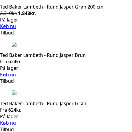
Ted Baker Lambeth - Rund Jasper Grøn 200 cm
Den
Den
2.310
kr.
1.848
kr.
oprindelige
aktuelle
På lager
pris
pris
Køb nu
var:
er:
Tilbud
2.310kr..
1.848kr..
Ted Baker Lambeth - Rund Jasper Brun
Fra
624
kr.
På lager
Køb nu
Tilbud
Ted Baker Lambeth - Rund Jasper Grøn
Fra
624
kr.
På lager
Køb nu
Tilbud