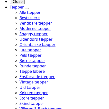
Close
Tæpper
Alle tæpper
Bestsellere
Vendbare tæpper
Moderne tæpper
Shaggy tæpper
Udendørs tæpper
Orientalske tæpper
Jute tæpper
Pels tæpper
Børne tæpper
Runde tæpper
Tæppe løbere
Ensfarvede tæpper
Vintage tæpper
Uld tæpper
Køkken tæpper
Store tæpper
Skind tæpper
Villeroy & Boch tæpper