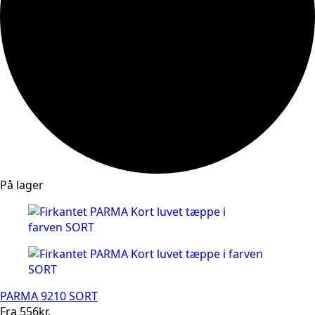
På lager
PARMA 9210 SORT
Fra
556
kr.