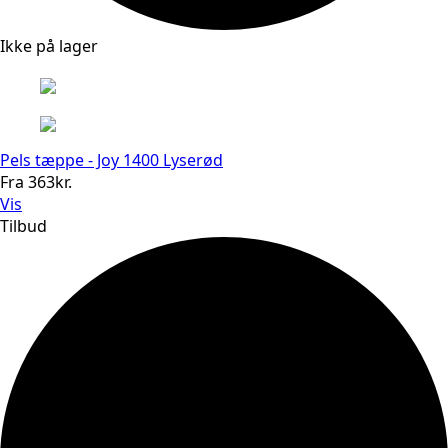
Ikke på lager
Pels tæppe - Joy 1400 Lyserød
Fra
363
kr.
Vis
Tilbud