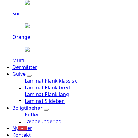
Sort
Orange
Multi
Dørmåtter
Gulve
Laminat Plank klassisk
Laminat Plank bred
Laminat Plank lang
Laminat Sildeben
Boligtilbehør
Puffer
Tæppeunderlag
Nyheder
NYT
Kontakt