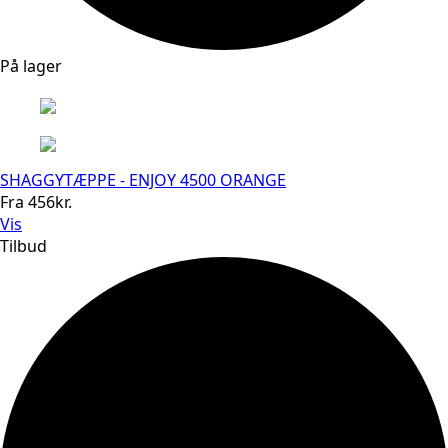
På lager
SHAGGYTÆPPE - ENJOY 4500 ORANGE
Fra
456
kr.
Vis
Tilbud