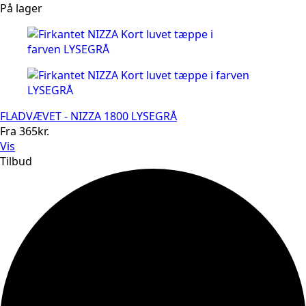
På lager
FLADVÆVET - NIZZA 1800 LYSEGRÅ
Fra
365
kr.
Vis
Tilbud