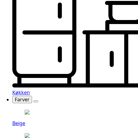
Køkken
Farver
Beige