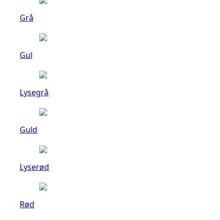
Grå
Gul
Lysegrå
Guld
Lyserød
Rød