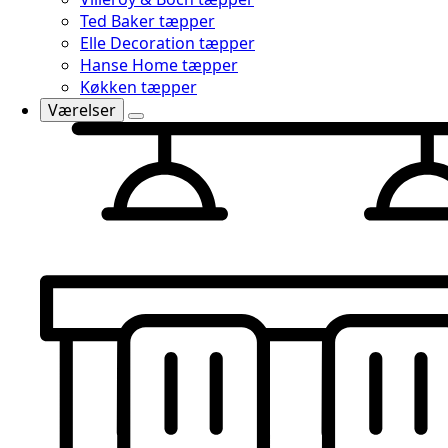
Ted Baker tæpper
Elle Decoration tæpper
Hanse Home tæpper
Køkken tæpper
Værelser