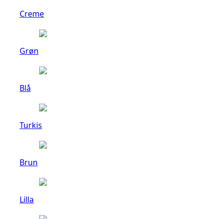
Creme
Grøn
Blå
Turkis
Brun
Lilla