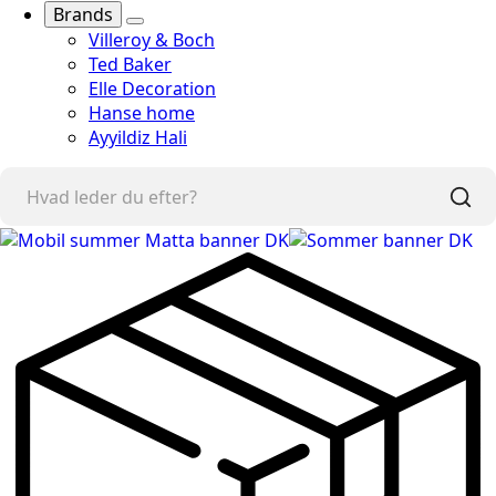
Brands
Villeroy & Boch
Ted Baker
Elle Decoration
Hanse home
Ayyildiz Hali