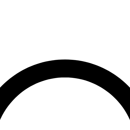
et
Leveringstid på 3-5 hverdage
Over 10.000+ tilfredse kund