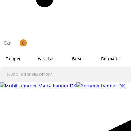
0
kr.
0
Tæpper
Værelser
Farver
Dørmåtter