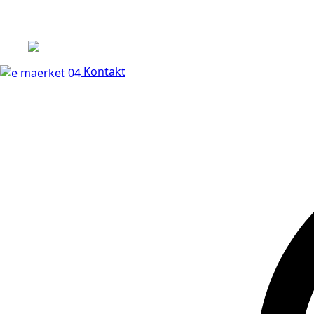
+45 60 66 68 47
Kontakt
30 dages fuld returr
Kontakt