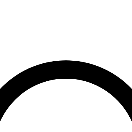
et
Leveringstid på 3-5 hverdage
Over 10.000+ tilfredse kund