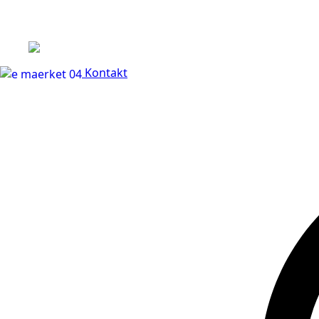
+45 60 66 68 47
Kontakt
30 dages fuld returr
Kontakt