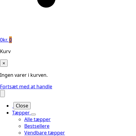
0
kr.
0
Kurv
×
Ingen varer i kurven.
Fortsæt med at handle
Close
Tæpper
Alle tæpper
Bestsellere
Vendbare tæpper