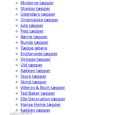
Moderne tæpper
Shaggy tæpper
Udendørs tæpper
Orientalske tæpper
Jute tæpper
Pels tæpper
Børne tæpper
Runde tæpper
Tæppe løbere
Ensfarvede tæpper
Vintage tæpper
Uld tæpper
Køkken tæpper
Store tæpper
Skind tæpper
Villeroy & Boch tæpper
Ted Baker tæpper
Elle Decoration tæpper
Hanse Home tæpper
Køkken tæpper