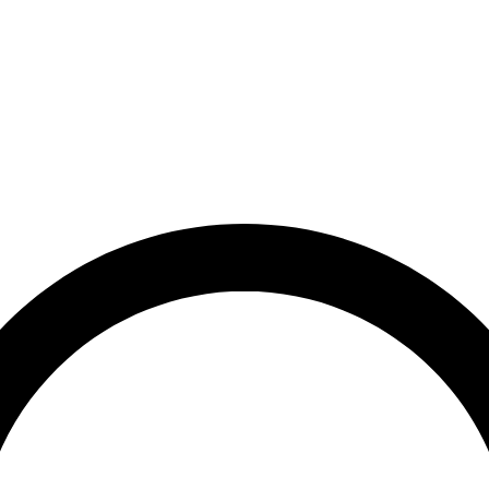
et
Leveringstid på 3-5 hverdage
Over 10.000+ tilfredse kund