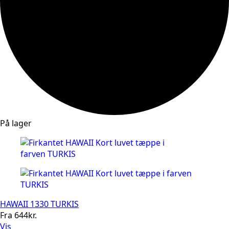
På lager
HAWAII 1330 TURKIS
Fra
644
kr.
Vis