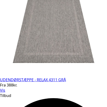
UDENDØRSTÆPPE - RELAX 4311 GRÅ
Fra
388
kr.
Vis
Tilbud