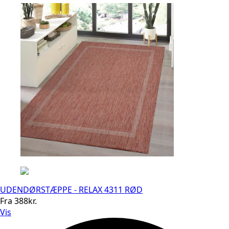
UDENDØRSTÆPPE - RELAX 4311 RØD
Fra
388
kr.
Vis