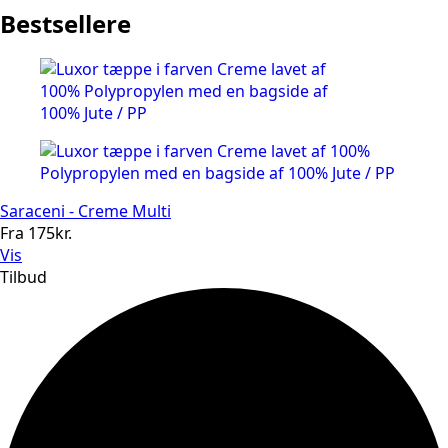
Bestsellere
Saraceni - Creme Multi
Fra
175
kr.
Vis
Tilbud