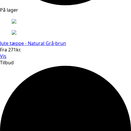
På lager
Jute tæppe - Natural Grå-brun
Fra
271
kr.
Vis
Tilbud