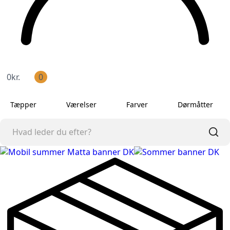
0
kr.
0
Tæpper
Værelser
Farver
Dørmåtter