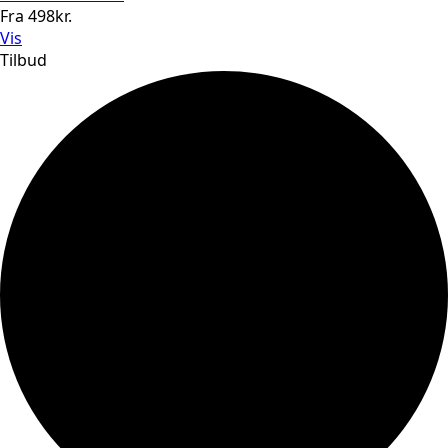
Fra
498
kr.
Vis
Tilbud