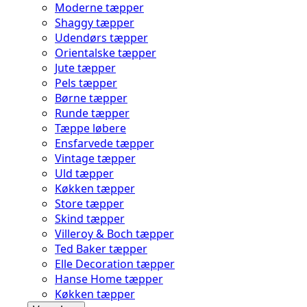
Moderne tæpper
Shaggy tæpper
Udendørs tæpper
Orientalske tæpper
Jute tæpper
Pels tæpper
Børne tæpper
Runde tæpper
Tæppe løbere
Ensfarvede tæpper
Vintage tæpper
Uld tæpper
Køkken tæpper
Store tæpper
Skind tæpper
Villeroy & Boch tæpper
Ted Baker tæpper
Elle Decoration tæpper
Hanse Home tæpper
Køkken tæpper