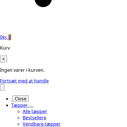
0
kr.
0
Kurv
×
Ingen varer i kurven.
Fortsæt med at handle
Close
Tæpper
Alle tæpper
Bestsellere
Vendbare tæpper