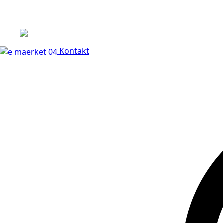
+45 60 66 68 47
Kontakt
30 dages fuld returr
Kontakt