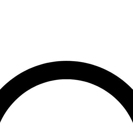
et
Leveringstid på 3-5 hverdage
Over 10.000+ tilfredse kund