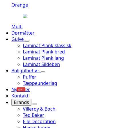
Orange
Multi
Dørmåtter
Gulve
Laminat Plank klassisk
Laminat Plank bred
Laminat Plank lang
Laminat Sildeben
Boligtilbehør
Puffer
Tæppeunderlag
Nyheder
NYT
Kontakt
Brands
Villeroy & Boch
Ted Baker
Elle Decoration
Hanse home