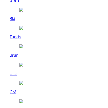
Grøn
Blå
Turkis
Brun
Lilla
Grå