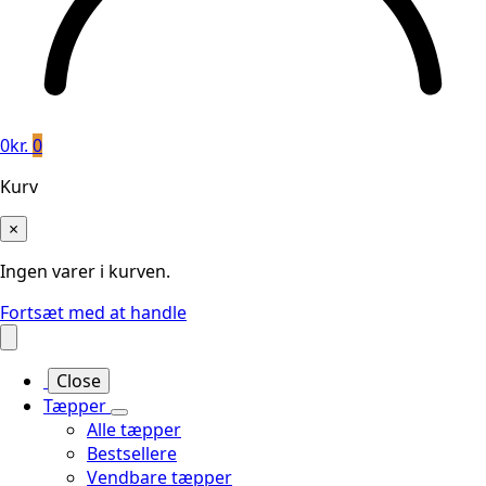
0
kr.
0
Kurv
×
Ingen varer i kurven.
Fortsæt med at handle
Close
Tæpper
Alle tæpper
Bestsellere
Vendbare tæpper