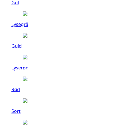
Gul
Lysegrå
Guld
Lyserød
Rød
Sort