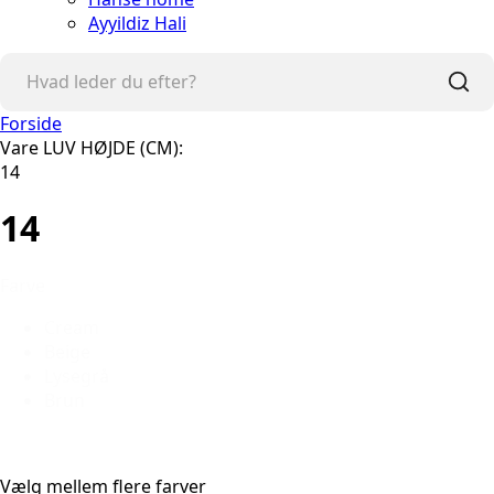
Ayyildiz Hali
Forside
Vare LUV HØJDE (CM):
14
14
Farve
Cream
Beige
Lysegrå
Brun
Vælg mellem flere farver