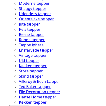
Moderne tæpper
Shaggy tæpper
Udendørs tæpper
Orientalske tæpper
Jute tæpper
Pels tæpper
Børne tæpper
Runde tæpper
Tæppe løbere
Ensfarvede tæpper
Vintage tæpper
Uld tæpper
Køkken tæpper
Store tæpper
Skind tæpper
Villeroy & Boch tæpper
Ted Baker tæpper
Elle Decoration tæpper
Hanse Home tæpper
Køkken tæpper