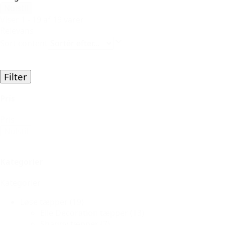
Nulstil
Viser 1 - 19 af 19 varer
Relevans
Sort content
Filter
Pris
Pris
Nulstil
Kategorier
Kategorier
Løse tæpper
(19)
Elle Decoration tæpper
(13)
Shaggy tæpper
(7)