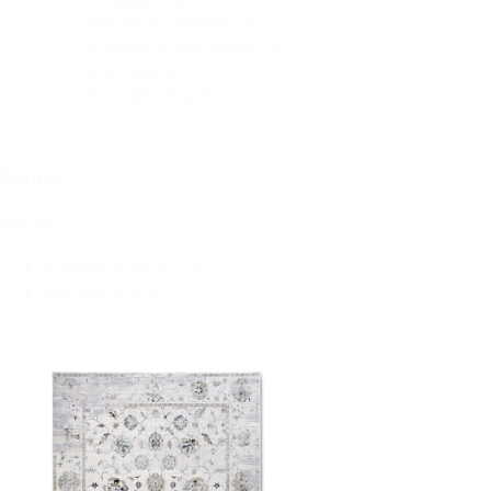
Moderne tæpper
(6)
Viskose & Uld tæppe
(4)
Jule tæpper
(3)
Vintage tæpper
(2)
Brands
Brands
Villeroy & Boch
(19)
Elle Decoration
(13)