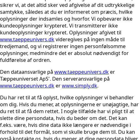
sikrer vi, at det altid sker ved afgivelse af dit udtrykkelige
samtykke, således at du er informeret om præcis, hvilke
oplysninger der indsamles og hvorfor. Vi opbevarer ikke
kundeoplysninger krypteret. Vi transmitterer ikke
kundeoplysninger krypteret. Oplysninger afgivet til
www.taeppeunivers.dk
videregives på ingen måde til
tredjemand, og vi registrerer ingen personfølsomme
oplysninger, medmindre det er absolut nødvendigt for
fuldførelse af ordren.
Den dataansvarlige på
www.taeppeunivers.dk
er
Tæppeuniverset ApS'. Den serveransvarlige på
www.taeppeunivers.dk
er
www.simply.dk
.
Du har ret til at få oplyst, hvilke oplysninger vi behandler
om dig. Hvis du mener, at oplysningerne er unøjagtige, har
du ret til at få dem rettet. I nogle tilfælde har vi pligt til at
slette dine persondata, hvis du beder om det. Det kan
f.eks. være, hvis dine data ikke længere er nødvendige i
forhold til det formål, som vi skulle bruge dem til. Du kan
også kontakte os, hvis du mener, at dine persondata bliver