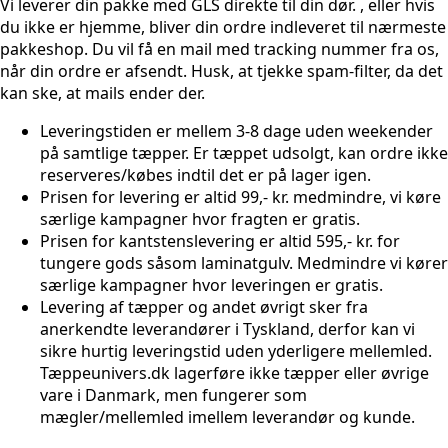
Vi leverer din pakke med GLS direkte til din dør. , eller hvis
du ikke er hjemme, bliver din ordre indleveret til nærmeste
pakkeshop. Du vil få en mail med tracking nummer fra os,
når din ordre er afsendt. Husk, at tjekke spam-filter, da det
kan ske, at mails ender der.
Leveringstiden er mellem 3-8 dage uden weekender
på samtlige tæpper. Er tæppet udsolgt, kan ordre ikke
reserveres/købes indtil det er på lager igen.
Prisen for levering er altid 99,- kr. medmindre, vi køre
særlige kampagner hvor fragten er gratis.
Prisen for kantstenslevering er altid 595,- kr. for
tungere gods såsom laminatgulv. Medmindre vi kører
særlige kampagner hvor leveringen er gratis.
Levering af tæpper og andet øvrigt sker fra
anerkendte leverandører i Tyskland, derfor kan vi
sikre hurtig leveringstid uden yderligere mellemled.
Tæppeunivers.dk lagerføre ikke tæpper eller øvrige
vare i Danmark, men fungerer som
mægler/mellemled imellem leverandør og kunde.