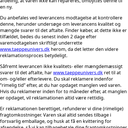
afdeling, at varen ikke kan repareres, ombyttes denne til
en ny.
Du anbefales ved leverancens modtagelse at kontrollere
denne, herunder undersøge om leverancens kvalitet og
mængde svarer til det aftalte. Finder køber, at dette ikke er
tilfældet, bedes du senest inden 2 dage efter
varemodtagelsen skriftligt underrette
www.taeppeunivers.dk
herom, da det letter den videre
reklamationsproces betydeligt.
Såfremt leverancen ikke kvalitets- eller mængdemæssigt
svarer til det aftalte, har
www.taeppeunivers.dk
ret til at
om- og/eller efterlevere. Du skal reklamere indenfor
”rimelig tid” efter, at du har opdaget manglen ved varen.
Hvis du reklamerer inden for to måneder efter, at manglen
er opdaget, vil reklamationen altid være rettidig.
Er reklamationen berettiget, refunderer vi dine (rimelige)
fragtomkostninger. Varen skal altid sendes tilbage i
forsvarlig emballage, og husk at få en kvittering for
afsendelse, så vi kan tilbagebetale dine fragtomkostninger.