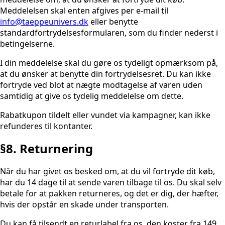
Meddelelsen skal enten afgives per e-mail til
info@taeppeunivers.dk
eller benytte
standardfortrydelsesformularen, som du finder nederst i
betingelserne.
I din meddelelse skal du gøre os tydeligt opmærksom på,
at du ønsker at benytte din fortrydelsesret. Du kan ikke
fortryde ved blot at nægte modtagelse af varen uden
samtidig at give os tydelig meddelelse om dette.
Rabatkupon tildelt eller vundet via kampagner, kan ikke
refunderes til kontanter.
§8. Returnering
Når du har givet os besked om, at du vil fortryde dit køb,
har du 14 dage til at sende varen tilbage til os. Du skal selv
betale for at pakken returneres, og det er dig, der hæfter,
hvis der opstår en skade under transporten.
Du kan få tilsendt en returlabel fra os, den koster fra 149