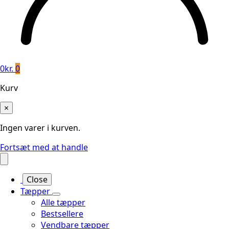
0
kr.
0
Kurv
×
Ingen varer i kurven.
Fortsæt med at handle
Close
Tæpper
Alle tæpper
Bestsellere
Vendbare tæpper