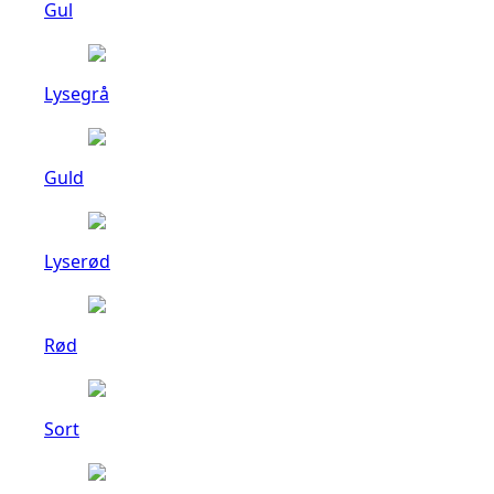
Gul
Lysegrå
Guld
Lyserød
Rød
Sort