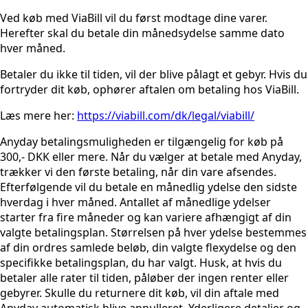
Ved køb med ViaBill vil du først modtage dine varer.
Herefter skal du betale din månedsydelse samme dato
hver måned.
Betaler du ikke til tiden, vil der blive pålagt et gebyr. Hvis du
fortryder dit køb, ophører aftalen om betaling hos ViaBill.
Læs mere her:
https://viabill.com/dk/legal/viabill/
Anyday betalingsmuligheden er tilgængelig for køb på
300,- DKK eller mere. Når du vælger at betale med Anyday,
trækker vi den første betaling, når din vare afsendes.
Efterfølgende vil du betale en månedlig ydelse den sidste
hverdag i hver måned. Antallet af månedlige ydelser
starter fra fire måneder og kan variere afhængigt af din
valgte betalingsplan. Størrelsen på hver ydelse bestemmes
af din ordres samlede beløb, din valgte flexydelse og den
specifikke betalingsplan, du har valgt. Husk, at hvis du
betaler alle rater til tiden, påløber der ingen renter eller
gebyrer. Skulle du returnere dit køb, vil din aftale med
Anyday automatisk blive annulleret. Yderligere detaljer og