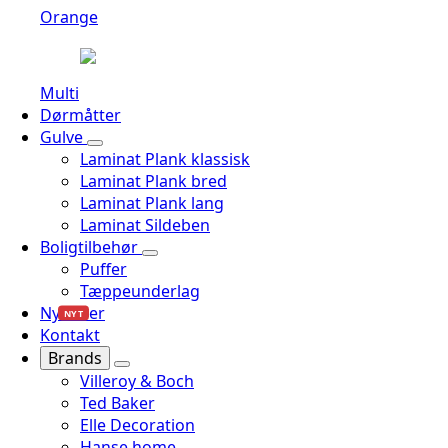
Orange
Multi
Dørmåtter
Gulve
Laminat Plank klassisk
Laminat Plank bred
Laminat Plank lang
Laminat Sildeben
Boligtilbehør
Puffer
Tæppeunderlag
Nyheder
NYT
Kontakt
Brands
Villeroy & Boch
Ted Baker
Elle Decoration
Hanse home