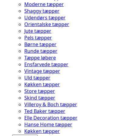
Moderne tæpper
Shaggy tæpper
Udendørs tæpper
Orientalske tæpper
Jute tæpper
Pels tæpper
Børne tæpper
Runde tæpper
Tæppe løbere
Ensfarvede tæpper
Vintage tæpper
Uld tæpper
Køkken tæpper
Store tæpper
Skind tæpper
Villeroy & Boch tæpper
Ted Baker tæpper
Elle Decoration tæpper
Hanse Home tæpper
Køkken tæpper