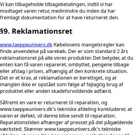
Vi kan tilbageholde tilbagebetalingen, indtil vi har
modtaget varen retur, medmindre du inden da har
fremlagt dokumentation for at have returneret den.
§9. Reklamationsret
www.taeppeunivers.dk
Købelovens mangelsregler kan
finde anvendelse på varekøb. Der er som standard 2 års
reklamationsret på alle vores produkter. Det betyder, at du
enten kan få varen repareret, ombyttet, pengene tilbage
eller afslag i prisen, afhængig af den konkrete situation.
Det er et krav, at reklamationen er berettiget, og at
manglen ikke er opstået som følge af fejlagtig brug af
produktet eller anden skadeforvoldende adfærd.
Såfremt en vare er returneret til reparation, og
www.taeppeunivers.dk's
tekniske afdeling konkluderer, at
varen er defekt, vil denne blive sendt til reparation.
Reparationstiden afhænger af presset på det pågældende
værksted. Skønner
www.taeppeunivers.dk's
tekniske