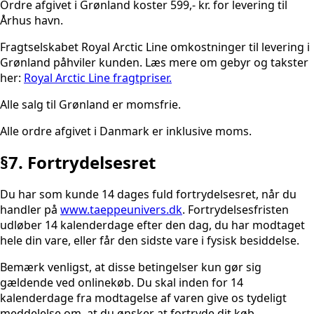
Ordre afgivet i Grønland koster 599,- kr. for levering til
Århus havn.
Fragtselskabet Royal Arctic Line omkostninger til levering i
Grønland påhviler kunden. Læs mere om gebyr og takster
her:
Royal Arctic Line fragtpriser.
Alle salg til Grønland er momsfrie.
Alle ordre afgivet i Danmark er inklusive moms.
§7. Fortrydelsesret
Du har som kunde 14 dages fuld fortrydelsesret, når du
handler på
www.taeppeunivers.dk
. Fortrydelsesfristen
udløber 14 kalenderdage efter den dag, du har modtaget
hele din vare, eller får den sidste vare i fysisk besiddelse.
Bemærk venligst, at disse betingelser kun gør sig
gældende ved onlinekøb. Du skal inden for 14
kalenderdage fra modtagelse af varen give os tydeligt
meddelelse om, at du ønsker at fortryde dit køb.