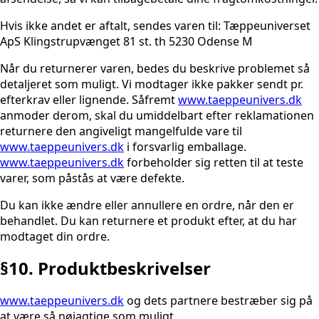
Hvis ikke andet er aftalt, sendes varen til: Tæppeuniverset
ApS Klingstrupvænget 81 st. th 5230 Odense M
Når du returnerer varen, bedes du beskrive problemet så
detaljeret som muligt. Vi modtager ikke pakker sendt pr.
efterkrav eller lignende. Såfremt
www.taeppeunivers.dk
anmoder derom, skal du umiddelbart efter reklamationen
returnere den angiveligt mangelfulde vare til
www.taeppeunivers.dk
i forsvarlig emballage.
www.taeppeunivers.dk
forbeholder sig retten til at teste
varer, som påstås at være defekte.
Du kan ikke ændre eller annullere en ordre, når den er
behandlet. Du kan returnere et produkt efter, at du har
modtaget din ordre.
§10. Produktbeskrivelser
www.taeppeunivers.dk
og dets partnere bestræber sig på
at være så nøjagtige som muligt.