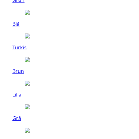
Grøn
Blå
Turkis
Brun
Lilla
Grå