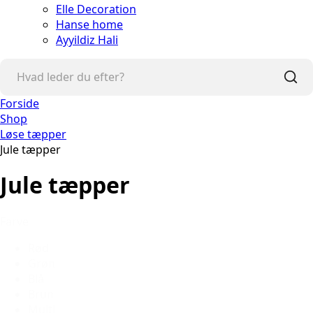
Elle Decoration
Hanse home
Ayyildiz Hali
Forside
Shop
Løse tæpper
Jule tæpper
Jule tæpper
Farve
Rød
Grøn
Blå
Brun
Multi