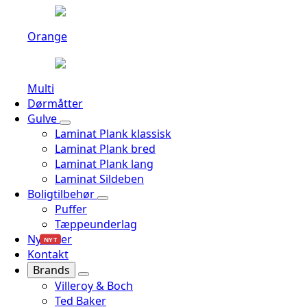
Orange
Multi
Dørmåtter
Gulve
Laminat Plank klassisk
Laminat Plank bred
Laminat Plank lang
Laminat Sildeben
Boligtilbehør
Puffer
Tæppeunderlag
Nyheder
NYT
Kontakt
Brands
Villeroy & Boch
Ted Baker