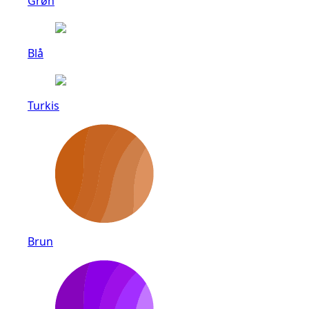
Grøn
Blå
Turkis
Brun