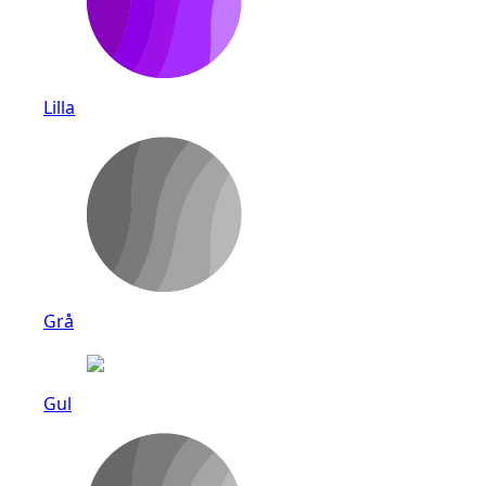
Lilla
Grå
Gul