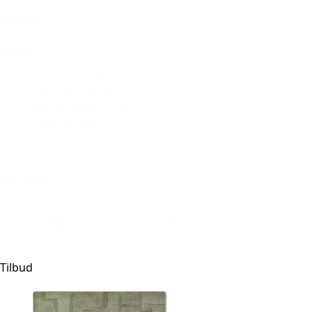
Brands
Brands
Ayyildiz Hali
(45)
Hanse Home
(41)
Villeroy & Boch
(38)
Elle Decoration
(2)
Størrelse
Størrelse
Størrelse
Tilbud