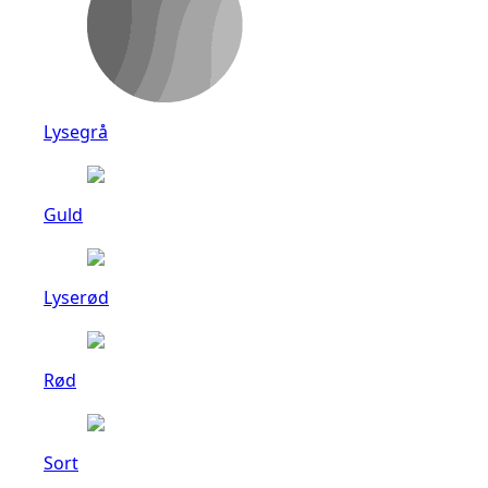
Lysegrå
Guld
Lyserød
Rød
Sort