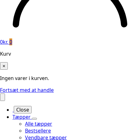
0
kr.
0
Kurv
×
Ingen varer i kurven.
Fortsæt med at handle
Close
Tæpper
Alle tæpper
Bestsellere
Vendbare tæpper