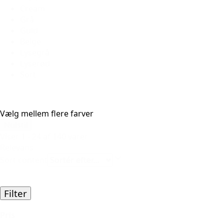
Cream
Grå
Guld
Beige
Lysegrå
Lyserød
Sort
Vælg mellem flere farver
Nulstil
Viser 1 - 24 af 140 varer
Relevans
Sort content
Filter
Pris