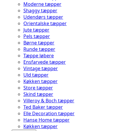
Moderne tæpper
Shaggy tæpper
Udendørs tæpper
Orientalske tæpper
Jute tæpper
Pels tæpper
Børne tæpper
Runde tæpper
Tæppe løbere
Ensfarvede tæpper
Vintage tæpper
Uld tæpper
Køkken tæpper
Store tæpper
Skind tæpper
Villeroy & Boch tæpper
Ted Baker tæpper
Elle Decoration tæpper
Hanse Home tæpper
Køkken tæpper