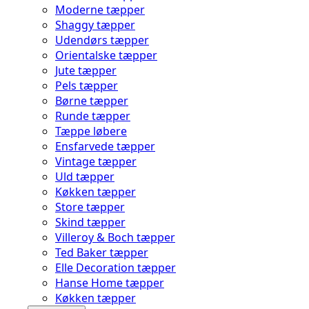
Moderne tæpper
Shaggy tæpper
Udendørs tæpper
Orientalske tæpper
Jute tæpper
Pels tæpper
Børne tæpper
Runde tæpper
Tæppe løbere
Ensfarvede tæpper
Vintage tæpper
Uld tæpper
Køkken tæpper
Store tæpper
Skind tæpper
Villeroy & Boch tæpper
Ted Baker tæpper
Elle Decoration tæpper
Hanse Home tæpper
Køkken tæpper