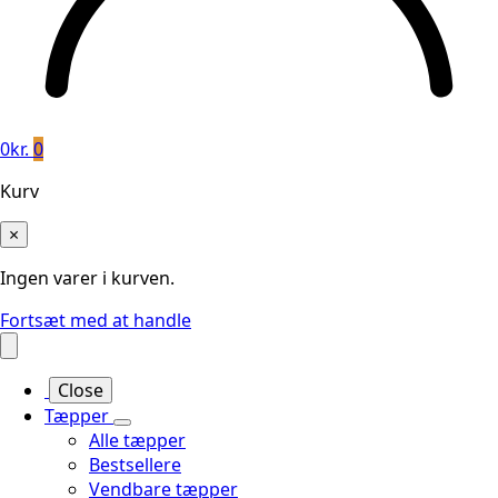
0
kr.
0
Kurv
×
Ingen varer i kurven.
Fortsæt med at handle
Close
Tæpper
Alle tæpper
Bestsellere
Vendbare tæpper