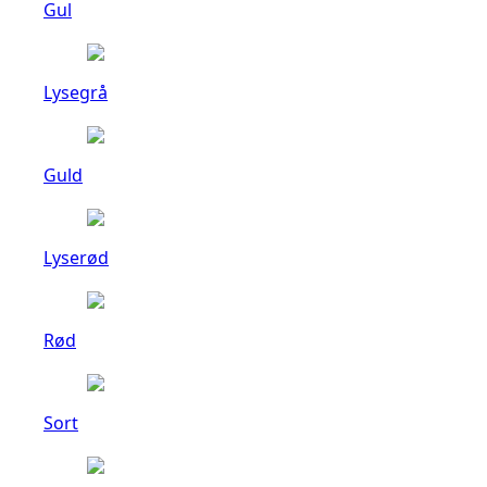
Gul
Lysegrå
Guld
Lyserød
Rød
Sort