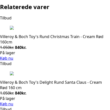
Relaterede varer
Tilbud
Villeroy & Boch Toy's Rund Christmas Train - Cream Rød
160cm
Den
Den
1.050
kr.
840
kr.
oprindelige
aktuelle
På lager
pris
pris
Køb nu
var:
er:
Tilbud
1.050kr..
840kr..
Villeroy & Boch Toy's Delight Rund Santa Claus - Cream
Rød 160 cm
Den
Den
1.050
kr.
840
kr.
oprindelige
aktuelle
På lager
pris
pris
Køb nu
var:
er:
Tilbud