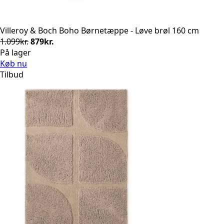
Villeroy & Boch Boho Børnetæppe - Løve brøl 160 cm
Den
Den
1.099
kr.
879
kr.
oprindelige
aktuelle
På lager
pris
pris
Køb nu
var:
er:
Tilbud
1.099kr..
879kr..