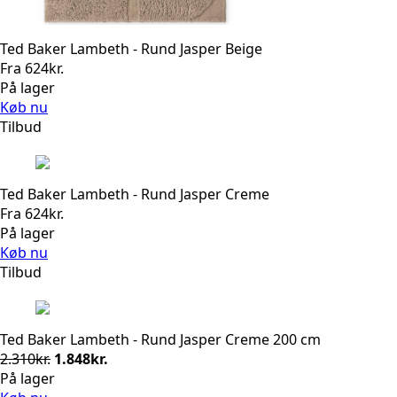
Ted Baker Lambeth - Rund Jasper Beige
Fra
624
kr.
På lager
Køb nu
Tilbud
Ted Baker Lambeth - Rund Jasper Creme
Fra
624
kr.
På lager
Køb nu
Tilbud
Ted Baker Lambeth - Rund Jasper Creme 200 cm
Den
Den
2.310
kr.
1.848
kr.
oprindelige
aktuelle
På lager