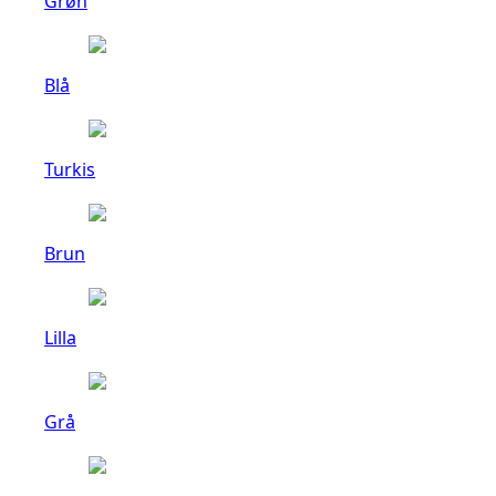
Grøn
Blå
Turkis
Brun
Lilla
Grå