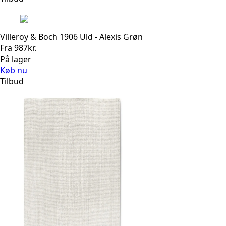
1.050kr..
840kr..
Villeroy & Boch 1906 Uld - Alexis Grøn
Fra
987
kr.
På lager
Køb nu
Tilbud