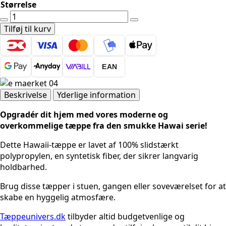
Størrelse
HAWAII
1330
Tilføj til kurv
RØD
antal
EAN
Beskrivelse
Yderlige information
Opgradér dit hjem med vores moderne og
overkommelige tæppe fra den smukke Hawai serie!
Dette Hawaii-tæppe er lavet af 100% slidstærkt
polypropylen, en syntetisk fiber, der sikrer langvarig
holdbarhed.
Brug disse tæpper i stuen, gangen eller soveværelset for at
skabe en hyggelig atmosfære.
Tæppeunivers.dk
tilbyder altid budgetvenlige og