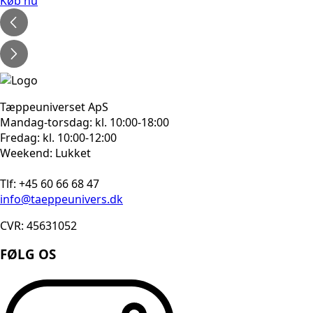
pris
pris
Køb nu
var:
er:
2.310kr..
1.848kr..
Tæppeuniverset ApS
Mandag-torsdag: kl. 10:00-18:00
Fredag: kl. 10:00-12:00
Weekend: Lukket
Tlf: +45 60 66 68 47
info@taeppeunivers.dk
CVR: 45631052
FØLG OS