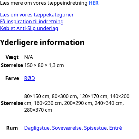
Læs mere om vores tæppeindretning
HER
Læs om vores tæppekategorier
Få inspiration til indretning
Køb et Anti-Slip underlag
Yderligere information
Vægt
N/A
Størrelse
150 × 80 × 1,3 cm
Farve
RØD
80×150 cm, 80×300 cm, 120×170 cm, 140×200
Størrelse
cm, 160×230 cm, 200×290 cm, 240×340 cm,
280×370 cm
Rum
Dagligstue
,
Soveværelse
,
Spisestue
,
Entré