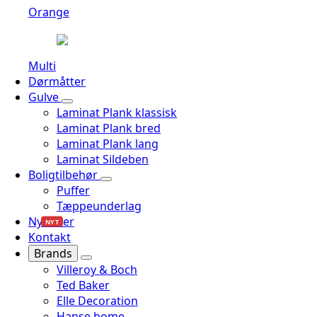
Orange
Multi
Dørmåtter
Gulve
Laminat Plank klassisk
Laminat Plank bred
Laminat Plank lang
Laminat Sildeben
Boligtilbehør
Puffer
Tæppeunderlag
Nyheder
NYT
Kontakt
Brands
Villeroy & Boch
Ted Baker
Elle Decoration
Hanse home