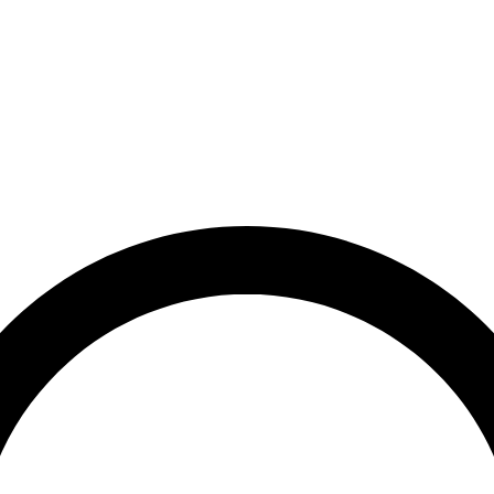
et
Leveringstid på 3-5 hverdage
Over 10.000+ tilfredse kund