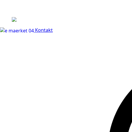
+45 60 66 68 47
Kontakt
30 dages fuld returr
Kontakt