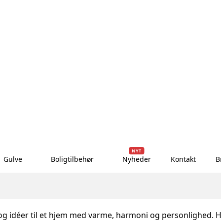
NYT
Gulve
Boligtilbehør
Nyheder
Kontakt
B
 og idéer til et hjem med varme, harmoni og personlighed. He