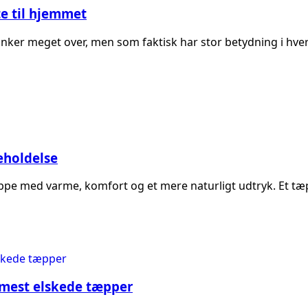
e til hjemmet
ænker meget over, men som faktisk har stor betydning i hve
geholdelse
ppe med varme, komfort og et mere naturligt udtryk. Et tæp
 mest elskede tæpper