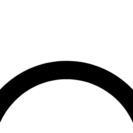
et
Leveringstid på 3-5 hverdage
Over 10.000+ tilfredse kund