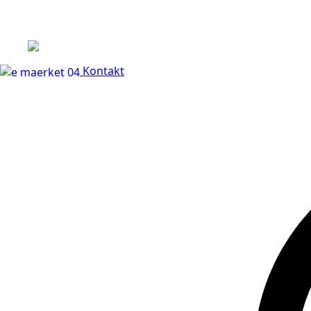
+45 60 66 68 47
Kontakt
30 dages fuld returr
Kontakt