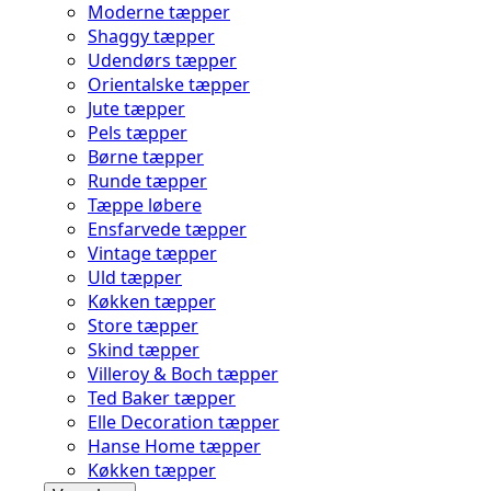
Moderne tæpper
Shaggy tæpper
Udendørs tæpper
Orientalske tæpper
Jute tæpper
Pels tæpper
Børne tæpper
Runde tæpper
Tæppe løbere
Ensfarvede tæpper
Vintage tæpper
Uld tæpper
Køkken tæpper
Store tæpper
Skind tæpper
Villeroy & Boch tæpper
Ted Baker tæpper
Elle Decoration tæpper
Hanse Home tæpper
Køkken tæpper