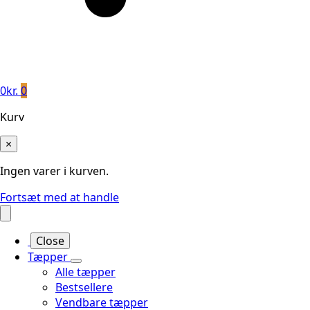
0
kr.
0
Kurv
×
Ingen varer i kurven.
Fortsæt med at handle
Close
Tæpper
Alle tæpper
Bestsellere
Vendbare tæpper