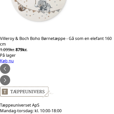
Villeroy & Boch Boho Børnetæppe - Gå som en elefant 160
cm
Den
Den
1.099
kr.
879
kr.
oprindelige
aktuelle
På lager
pris
pris
Køb nu
var:
er:
1.099kr..
879kr..
Tæppeuniverset ApS
Mandag-torsdag: kl. 10:00-18:00