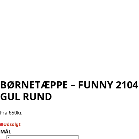
BØRNETÆPPE – FUNNY 2104
GUL RUND
Fra
650
kr.
Udsolgt
MÅL
BØRNETÆPPE