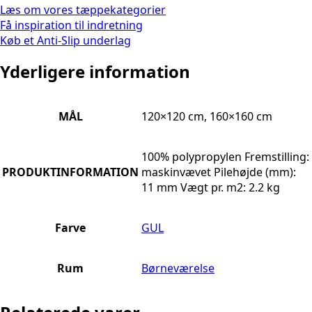
Læs om vores tæppekategorier
Få inspiration til indretning
Køb et Anti-Slip underlag
Yderligere information
MÅL
120×120 cm, 160×160 cm
100% polypropylen Fremstilling:
PRODUKTINFORMATION
maskinvævet Pilehøjde (mm):
11 mm Vægt pr. m2: 2.2 kg
Farve
GUL
Rum
Børneværelse