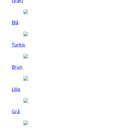
Grøn
Blå
Turkis
Brun
Lilla
Grå