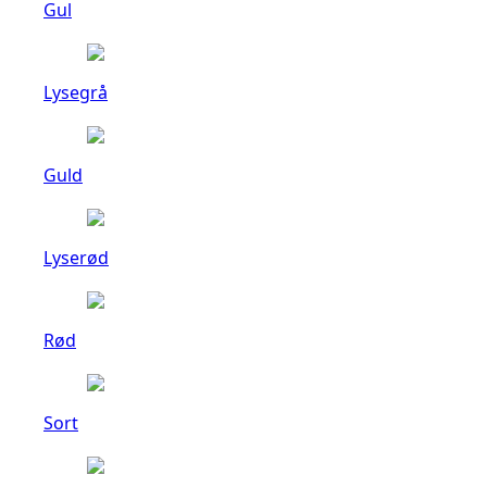
Gul
Lysegrå
Guld
Lyserød
Rød
Sort