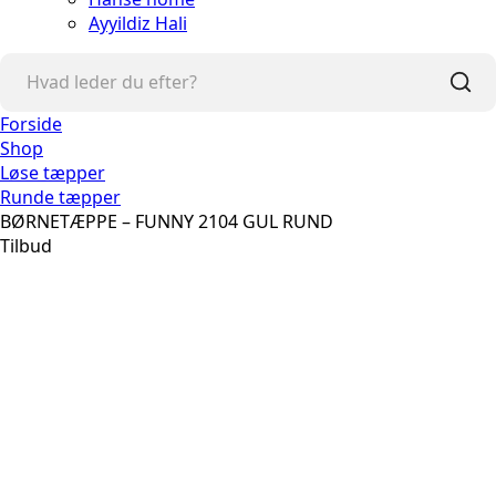
Ayyildiz Hali
Forside
Shop
Løse tæpper
Runde tæpper
BØRNETÆPPE – FUNNY 2104 GUL RUND
Tilbud