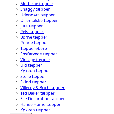
Moderne tæpper
Shaggy tæpper
Udendørs tæpper
Orientalske tæpper
Jute tæpper
Pels tæpper
Børne tæpper
Runde tæpper
Tæppe løbere
Ensfarvede tæpper
Vintage tæpper
Uld tæpper
Køkken tæpper
Store tæpper
Skind tæpper
Villeroy & Boch tæpper
Ted Baker tæpper
Elle Decoration tæpper
Hanse Home tæpper
Køkken tæpper