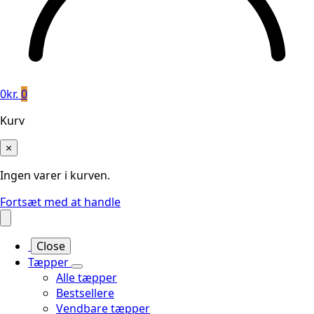
0
kr.
0
Kurv
×
Ingen varer i kurven.
Fortsæt med at handle
Close
Tæpper
Alle tæpper
Bestsellere
Vendbare tæpper