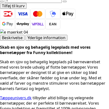
-
Tilføj til kurv
FUNNY
2104
GUL
EAN
RUND
antal
Beskrivelse
Yderlige information
Skab en sjov og behagelig legeplads med vores
børnetæpper fra Funny kollektionen!
Skab en sjov og behagelig legeplads på børneværelset
med vores brede udvalg af flotte børnetæpper. Vores
børnetæpper er designet til at give en sikker og blød
overflade, der skåner fødder og knæ under leg. Med et
væld af farver og mønstre stimulerer vores børnetæpper
barnets fantasi og legelyst.
Tæppeunivers.dk
tilbyder altid billige og velegnede
børnetæpper, der er perfekte til børneværelset. Vores
Funny kollektion er fremstillet af 100% polypropylen,