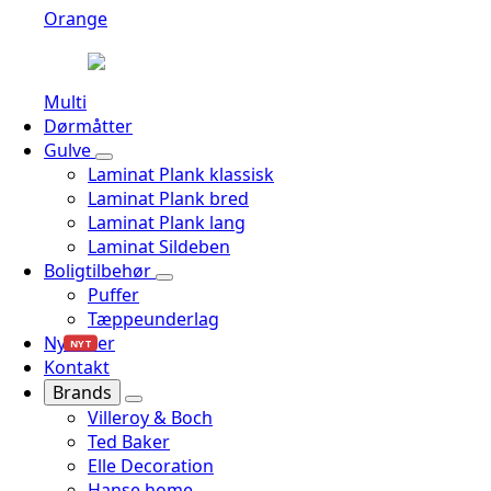
Orange
Multi
Dørmåtter
Gulve
Laminat Plank klassisk
Laminat Plank bred
Laminat Plank lang
Laminat Sildeben
Boligtilbehør
Puffer
Tæppeunderlag
Nyheder
NYT
Kontakt
Brands
Villeroy & Boch
Ted Baker
Elle Decoration
Hanse home