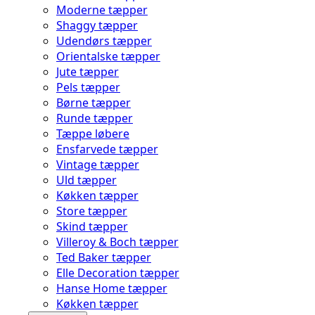
Moderne tæpper
Shaggy tæpper
Udendørs tæpper
Orientalske tæpper
Jute tæpper
Pels tæpper
Børne tæpper
Runde tæpper
Tæppe løbere
Ensfarvede tæpper
Vintage tæpper
Uld tæpper
Køkken tæpper
Store tæpper
Skind tæpper
Villeroy & Boch tæpper
Ted Baker tæpper
Elle Decoration tæpper
Hanse Home tæpper
Køkken tæpper