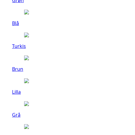
Grøn
Blå
Turkis
Brun
Lilla
Grå