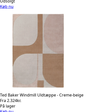
Udsolgt
Køb nu
Ted Baker Windmill Uldtæppe - Creme-beige
Fra
2.324
kr.
På lager
Køb nu