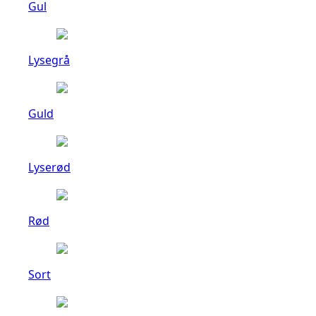
Gul
Lysegrå
Guld
Lyserød
Rød
Sort