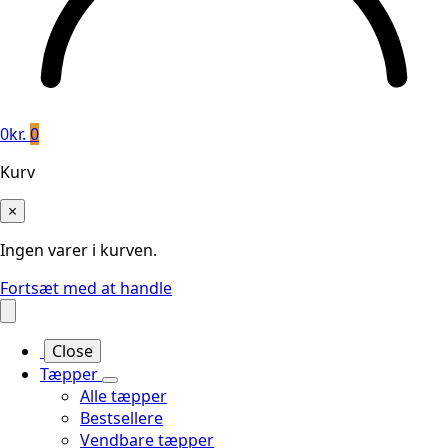
0
kr.
0
Kurv
×
Ingen varer i kurven.
Fortsæt med at handle
Close
Tæpper
Alle tæpper
Bestsellere
Vendbare tæpper