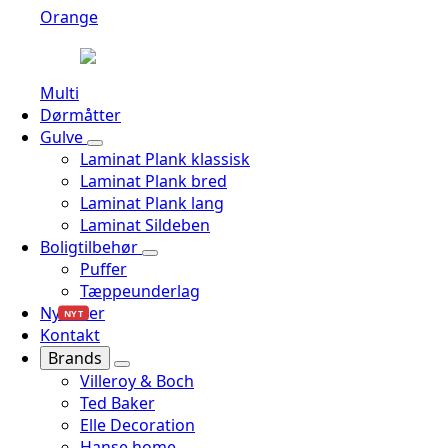
Orange
Multi
Dørmåtter
Gulve
Laminat Plank klassisk
Laminat Plank bred
Laminat Plank lang
Laminat Sildeben
Boligtilbehør
Puffer
Tæppeunderlag
Nyheder
NYT
Kontakt
Brands
Villeroy & Boch
Ted Baker
Elle Decoration
Hanse home