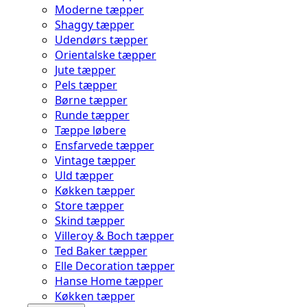
Moderne tæpper
Shaggy tæpper
Udendørs tæpper
Orientalske tæpper
Jute tæpper
Pels tæpper
Børne tæpper
Runde tæpper
Tæppe løbere
Ensfarvede tæpper
Vintage tæpper
Uld tæpper
Køkken tæpper
Store tæpper
Skind tæpper
Villeroy & Boch tæpper
Ted Baker tæpper
Elle Decoration tæpper
Hanse Home tæpper
Køkken tæpper