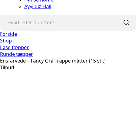
Ayyildiz Hali
Forside
Shop
Løse tæpper
Runde tæpper
Ensfarvede – Fancy Grå Trappe måtter (15 stk)
Tilbud