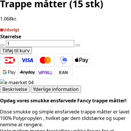
Trappe måtter (15 stk)
1.068
kr.
Udsolgt
Størrelse
Ensfarvede
-
Tilføj til kurv
Fancy
Grå
Trappe
EAN
måtter
(15
stk)
Beskrivelse
Yderlige information
antal
Opdag vores smukke ensfarvede Fancy trappe måtter!
Disse smukke og simple ensfarvede trappe måtter er lavet
100% Polypropylen , hvilket gør dem slidstærke og super
nemme at rengøre.
Vælg mellem mange forskellige unikke farver for at