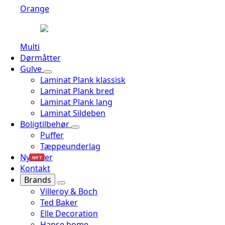
Orange
Multi
Dørmåtter
Gulve
Laminat Plank klassisk
Laminat Plank bred
Laminat Plank lang
Laminat Sildeben
Boligtilbehør
Puffer
Tæppeunderlag
Nyheder
NYT
Kontakt
Brands
Villeroy & Boch
Ted Baker
Elle Decoration
Hanse home