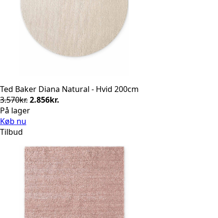
Ted Baker Diana Natural - Hvid 200cm
Den
Den
3.570
kr.
2.856
kr.
oprindelige
aktuelle
På lager
pris
pris
Køb nu
var:
er:
Tilbud
3.570kr..
2.856kr..