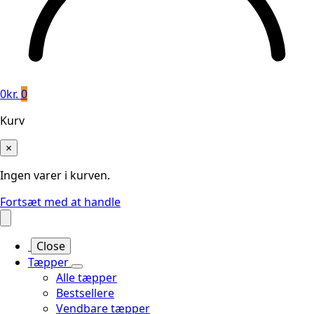
0
kr.
0
Kurv
×
Ingen varer i kurven.
Fortsæt med at handle
Close
Tæpper
Alle tæpper
Bestsellere
Vendbare tæpper