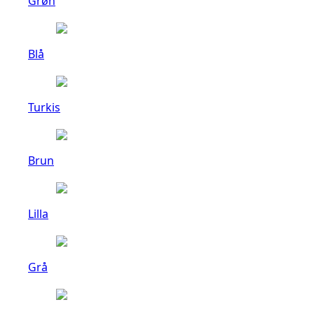
Grøn
Blå
Turkis
Brun
Lilla
Grå