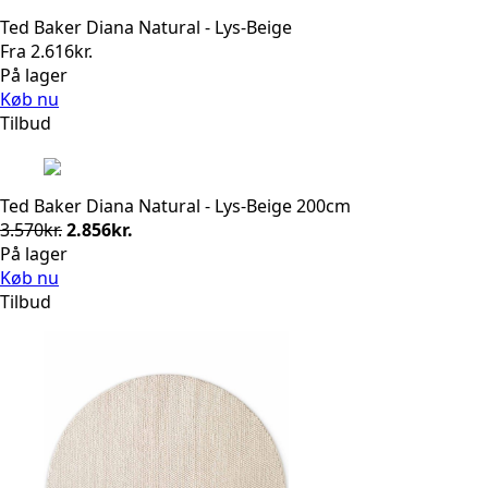
Ted Baker Diana Natural - Lys-Beige
Fra
2.616
kr.
På lager
Køb nu
Tilbud
Ted Baker Diana Natural - Lys-Beige 200cm
Den
Den
3.570
kr.
2.856
kr.
oprindelige
aktuelle
På lager
pris
pris
Køb nu
var:
er:
Tilbud
3.570kr..
2.856kr..