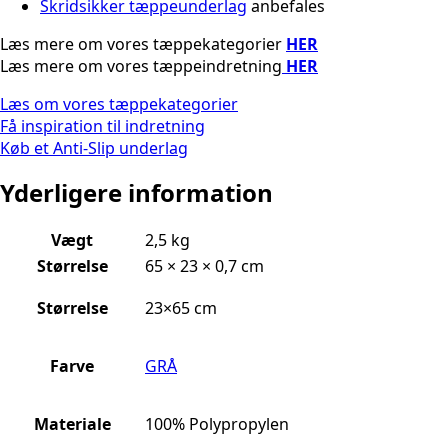
Skridsikker tæppeunderlag
anbefales
Læs mere om vores tæppekategorier
HER
Læs mere om vores tæppeindretning
HER
Læs om vores tæppekategorier
Få inspiration til indretning
Køb et Anti-Slip underlag
Yderligere information
Vægt
2,5 kg
Størrelse
65 × 23 × 0,7 cm
Størrelse
23×65 cm
Farve
GRÅ
Materiale
100% Polypropylen