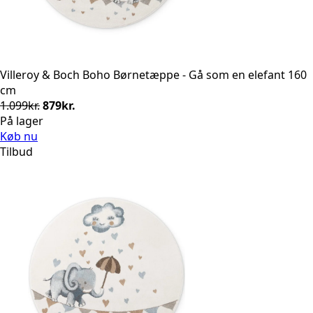
Villeroy & Boch Boho Børnetæppe - Gå som en elefant 160
cm
Den
Den
1.099
kr.
879
kr.
oprindelige
aktuelle
På lager
pris
pris
Køb nu
var:
er:
Tilbud
1.099kr..
879kr..