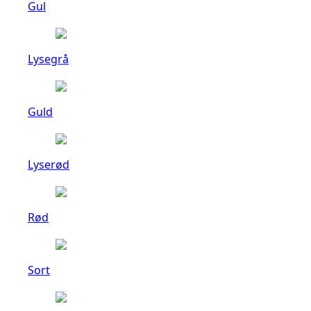
Gul
Lysegrå
Guld
Lyserød
Rød
Sort