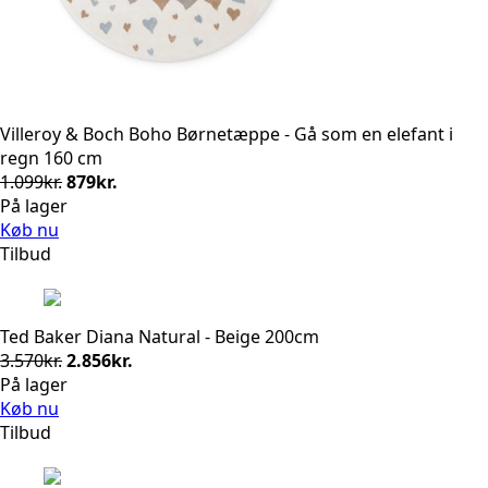
Villeroy & Boch Boho Børnetæppe - Gå som en elefant i
regn 160 cm
Den
Den
1.099
kr.
879
kr.
oprindelige
aktuelle
På lager
pris
pris
Køb nu
var:
er:
Tilbud
1.099kr..
879kr..
Ted Baker Diana Natural - Beige 200cm
Den
Den
3.570
kr.
2.856
kr.
oprindelige
aktuelle
På lager
pris
pris
Køb nu
var:
er:
Tilbud
3.570kr..
2.856kr..