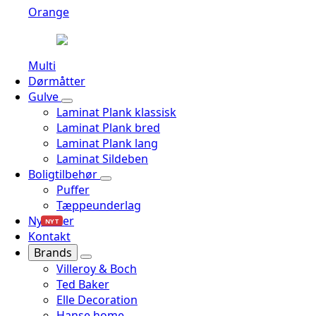
Orange
Multi
Dørmåtter
Gulve
Laminat Plank klassisk
Laminat Plank bred
Laminat Plank lang
Laminat Sildeben
Boligtilbehør
Puffer
Tæppeunderlag
Nyheder
NYT
Kontakt
Brands
Villeroy & Boch
Ted Baker
Elle Decoration
Hanse home