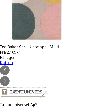
Ted Baker Cecil Uldtæppe - Multi
Fra
2.169
kr.
På lager
Køb nu
Tæppeuniverset ApS