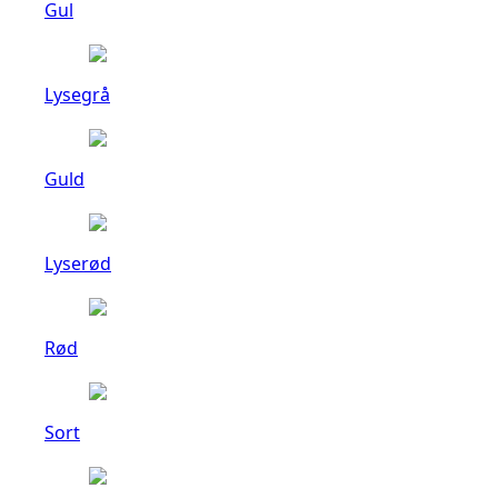
Gul
Lysegrå
Guld
Lyserød
Rød
Sort