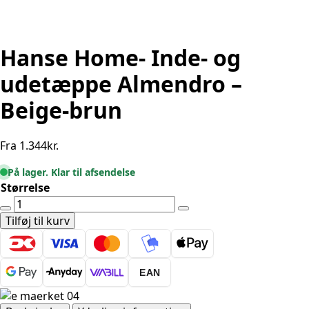
Hanse Home- Inde- og
udetæppe Almendro –
Beige-brun
Fra
1.344
kr.
På lager. Klar til afsendelse
Størrelse
Hanse
Home-
Tilføj til kurv
Inde-
og
udetæppe
EAN
Almendro
-