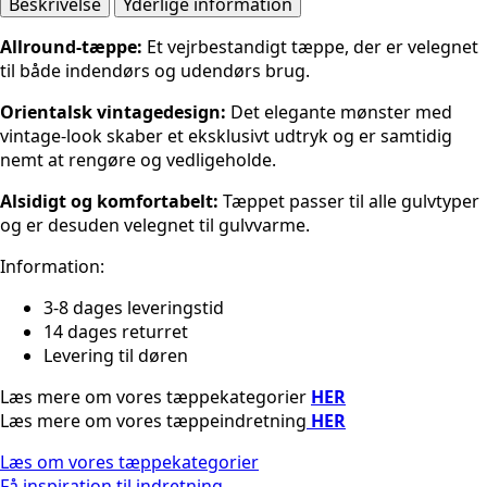
Beige-
Beskrivelse
Yderlige information
brun
Allround-tæppe:
Et vejrbestandigt tæppe, der er velegnet
antal
til både indendørs og udendørs brug.
Orientalsk vintagedesign:
Det elegante mønster med
vintage-look skaber et eksklusivt udtryk og er samtidig
nemt at rengøre og vedligeholde.
Alsidigt og komfortabelt:
Tæppet passer til alle gulvtyper
og er desuden velegnet til gulvvarme.
Information:
3-8 dages leveringstid
14 dages returret
Levering til døren
Læs mere om vores tæppekategorier
HER
Læs mere om vores tæppeindretning
HER
Læs om vores tæppekategorier
Få inspiration til indretning