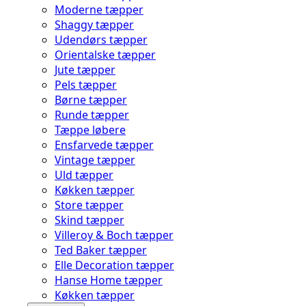
Moderne tæpper
Shaggy tæpper
Udendørs tæpper
Orientalske tæpper
Jute tæpper
Pels tæpper
Børne tæpper
Runde tæpper
Tæppe løbere
Ensfarvede tæpper
Vintage tæpper
Uld tæpper
Køkken tæpper
Store tæpper
Skind tæpper
Villeroy & Boch tæpper
Ted Baker tæpper
Elle Decoration tæpper
Hanse Home tæpper
Køkken tæpper