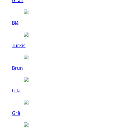
Grøn
Blå
Turkis
Brun
Lilla
Grå