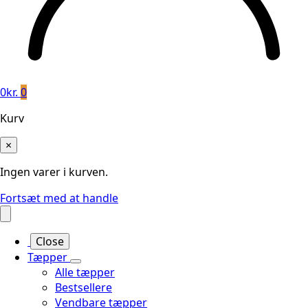
0
kr.
0
Kurv
×
Ingen varer i kurven.
Fortsæt med at handle
Close
Tæpper
Alle tæpper
Bestsellere
Vendbare tæpper