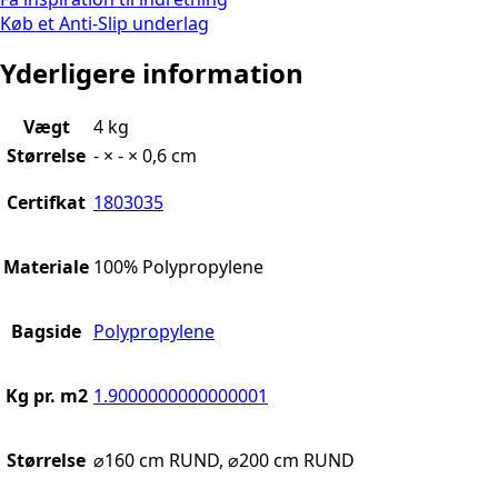
Køb et Anti-Slip underlag
Yderligere information
Vægt
4 kg
Størrelse
- × - × 0,6 cm
Certifkat
1803035
Materiale
100% Polypropylene
Bagside
Polypropylene
Kg pr. m2
1.9000000000000001
Størrelse
⌀160 cm RUND, ⌀200 cm RUND