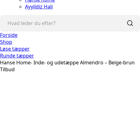
Ayyildiz Hali
Forside
Shop
Løse tæpper
Runde tæpper
Hanse Home- Inde- og udetæppe Almendro – Beige-brun
Tilbud