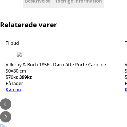
Beskrivelse
Yderlige information
antal
Relaterede varer
Tilbud
T
Villeroy & Boch 1856 - Dørmåtte Porte Caroline
V
50×80 cm
Den
Den
570
kr.
399
kr.
oprindelige
aktuelle
På lager
P
pris
pris
Køb nu
var:
er:
570kr..
399kr..