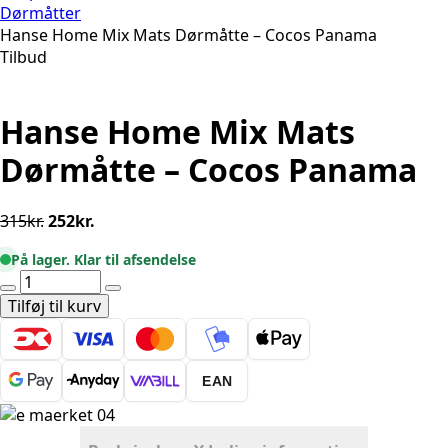
Dørmåtter
Hanse Home Mix Mats Dørmåtte – Cocos Panama
Tilbud
Hanse Home Mix Mats
Dørmåtte – Cocos Panama
Den
Den
315
kr.
252
kr.
oprindelige
aktuelle
På lager. Klar til afsendelse
pris
pris
Hanse
var:
er:
Home
Tilføj til kurv
315kr..
252kr..
Mix
Mats
Dørmåtte
EAN
-
Cocos
Panama