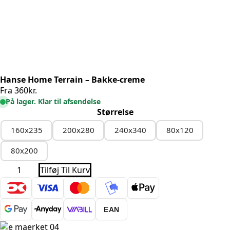
Hanse Home Terrain – Bakke-creme
Fra
360
kr.
På lager. Klar til afsendelse
Størrelse
160x235
200x280
240x340
80x120
80x200
Hanse
Tilføj Til Kurv
Home
Terrain
-
Bakke-
creme
EAN
antal