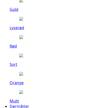
Guld
Lyserød
Rød
Sort
Orange
Multi
Dørmåtter