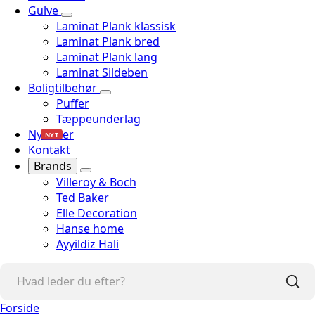
Gulve
Laminat Plank klassisk
Laminat Plank bred
Laminat Plank lang
Laminat Sildeben
Boligtilbehør
Puffer
Tæppeunderlag
Nyheder
NYT
Kontakt
Brands
Villeroy & Boch
Ted Baker
Elle Decoration
Hanse home
Ayyildiz Hali
Forside