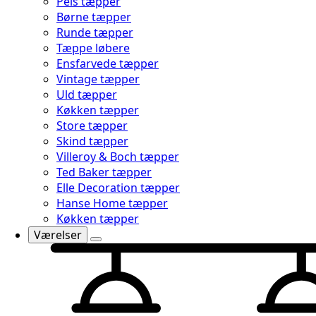
Pels tæpper
Børne tæpper
Runde tæpper
Tæppe løbere
Ensfarvede tæpper
Vintage tæpper
Uld tæpper
Køkken tæpper
Store tæpper
Skind tæpper
Villeroy & Boch tæpper
Ted Baker tæpper
Elle Decoration tæpper
Hanse Home tæpper
Køkken tæpper
Værelser