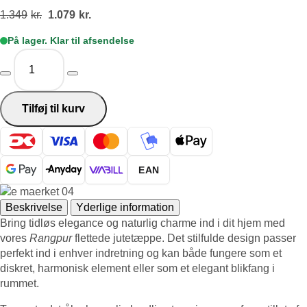
Den
Den
1.349
kr.
1.079
kr.
oprindelige
aktuelle
På lager. Klar til afsendelse
pris
pris
Jute
var:
er:
flettet
1.349kr..
1.079kr..
tæppe
-
Tilføj til kurv
Oval
Rangpur
Grå-
brun
EAN
160x230
cm
antal
Beskrivelse
Yderlige information
Bring tidløs elegance og naturlig charme ind i dit hjem med
vores
Rangpur
flettede jutetæppe. Det stilfulde design passer
perfekt ind i enhver indretning og kan både fungere som et
diskret, harmonisk element eller som et elegant blikfang i
rummet.