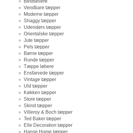
Bestsellere
Vendbare tæpper
Moderne tæpper
Shaggy tæpper
Udendørs tæpper
Orientalske tæpper
Jute tæpper
Pels tæpper
Børne tæpper
Runde tæpper
Tæppe løbere
Ensfarvede tæpper
Vintage tæpper
Uld tæpper
Køkken tæpper
Store tæpper
Skind tæpper
Villeroy & Boch tæpper
Ted Baker tæpper
Elle Decoration tæpper
Hanse Home tæpper