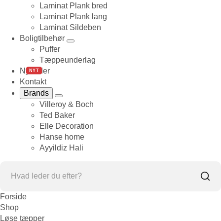
Laminat Plank bred
Laminat Plank lang
Laminat Sildeben
Boligtilbehør
Puffer
Tæppeunderlag
Nyheder
NYT
Kontakt
Brands
Villeroy & Boch
Ted Baker
Elle Decoration
Hanse home
Ayyildiz Hali
Forside
Shop
Løse tæpper