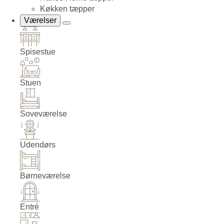
Køkken tæpper
Værelser
Spisestue
Stuen
Soveværelse
Udendørs
Børneværelse
Entré