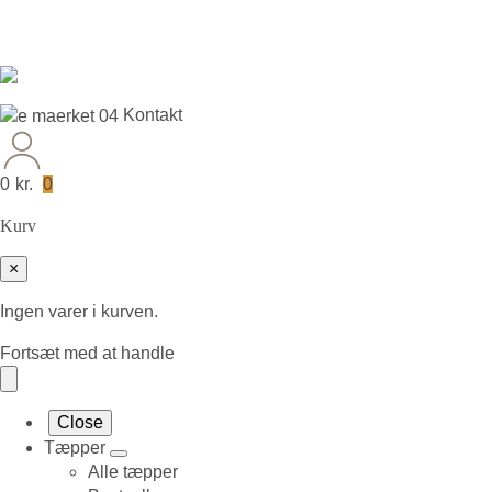
Leveringstid på 3-5 hverdage
Kontakt
0
kr.
0
Kurv
×
Ingen varer i kurven.
Fortsæt med at handle
Close
Tæpper
Alle tæpper