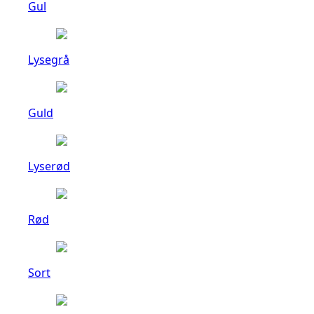
Gul
Lysegrå
Guld
Lyserød
Rød
Sort