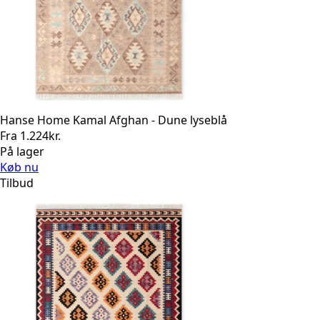
Hanse Home Kamal Afghan - Dune lyseblå
Fra
1.224
kr.
På lager
Køb nu
Tilbud