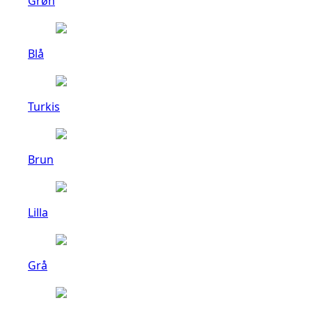
Grøn
Blå
Turkis
Brun
Lilla
Grå