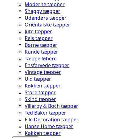
Moderne tæpper
Shaggy tæpper
Udendørs tæpper
Orientalske tæpper
Jute tæpper
Pels tæpper
Børne tæpper
Runde tæpper
Tæppe løbere
Ensfarvede tæpper
Vintage tæpper
Uld tæpper
Køkken tæpper
Store tæpper
Skind tæpper
Villeroy & Boch tæpper
Ted Baker tæpper
Elle Decoration tæpper
Hanse Home tæpper
Køkken tæpper