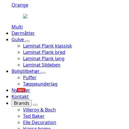
Orange
Multi
Dørmåtter
Gulve
Laminat Plank klassisk
Laminat Plank bred
Laminat Plank lang
Laminat Sildeben
Boligtilbehør
Puffer
Tæppeunderlag
Nyheder
NYT
Kontakt
Brands
Villeroy & Boch
Ted Baker
Elle Decoration
Hanse home