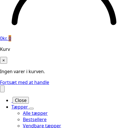
0
kr.
0
Kurv
×
Ingen varer i kurven.
Fortsæt med at handle
Close
Tæpper
Alle tæpper
Bestsellere
Vendbare tæpper