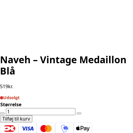
Naveh – Vintage Medaillon
Blå
519
kr.
Udsolgt
Størrelse
Naveh
-
Tilføj til kurv
Vintage
Medaillon