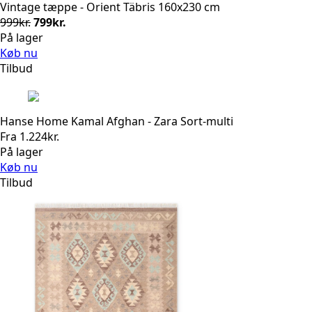
Vintage tæppe - Orient Täbris 160x230 cm
Den
Den
999
kr.
799
kr.
oprindelige
aktuelle
På lager
pris
pris
Køb nu
var:
er:
Tilbud
999kr..
799kr..
Hanse Home Kamal Afghan - Zara Sort-multi
Fra
1.224
kr.
På lager
Køb nu
Tilbud