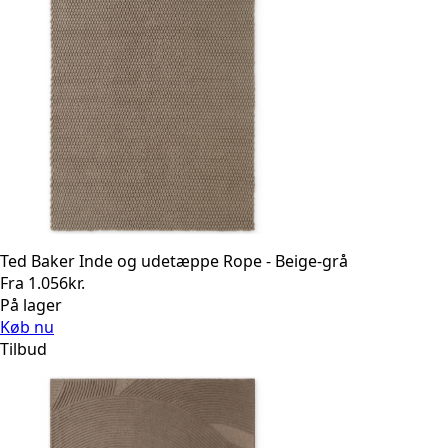
Ted Baker Inde og udetæppe Rope - Beige-grå
Fra
1.056
kr.
På lager
Køb nu
Tilbud