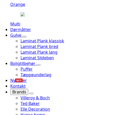
Orange
Multi
Dørmåtter
Gulve
Laminat Plank klassisk
Laminat Plank bred
Laminat Plank lang
Laminat Sildeben
Boligtilbehør
Puffer
Tæppeunderlag
Nyheder
NYT
Kontakt
Brands
Villeroy & Boch
Ted Baker
Elle Decoration
Hanse home