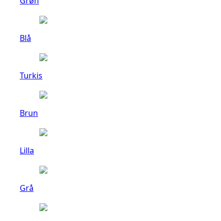
Grøn
Blå
Turkis
Brun
Lilla
Grå