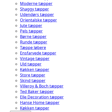
Moderne tæpper
Shaggy tæpper
Udendørs tæpper
Orientalske tæpper
Jute tæpper
Pels tæpper
Børne tæpper
Runde tæpper
Tæppe løbere
Ensfarvede tæpper
Vintage tæpper
Uld tæpper
Køkken tæpper
Store tæpper
Skind tæpper
Villeroy & Boch tæpper
Ted Baker tæpper
Elle Decoration tæpper
Hanse Home tæpper
Køkken tæpper