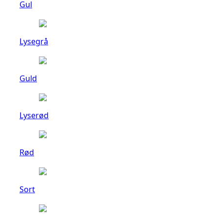
Gul
Lysegrå
Guld
Lyserød
Rød
Sort