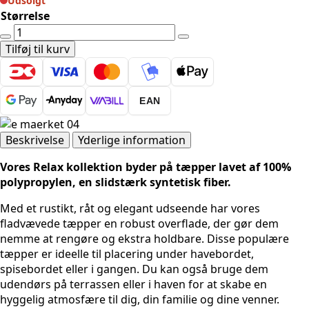
Udsolgt
Størrelse
UDENDØRSTÆPPE
-
Tilføj til kurv
RELAX
4311
KOBBER
EAN
antal
Beskrivelse
Yderlige information
Vores Relax kollektion byder på tæpper lavet af 100%
polypropylen, en slidstærk syntetisk fiber.
Med et rustikt, råt og elegant udseende har vores
fladvævede tæpper en robust overflade, der gør dem
nemme at rengøre og ekstra holdbare. Disse populære
tæpper er ideelle til placering under havebordet,
spisebordet eller i gangen. Du kan også bruge dem
udendørs på terrassen eller i haven for at skabe en
hyggelig atmosfære til dig, din familie og dine venner.