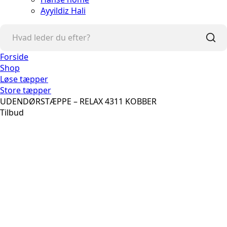
Ayyildiz Hali
Forside
Shop
Løse tæpper
Store tæpper
UDENDØRSTÆPPE – RELAX 4311 KOBBER
Tilbud