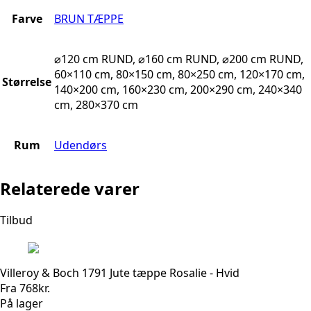
Farve
BRUN TÆPPE
⌀120 cm RUND, ⌀160 cm RUND, ⌀200 cm RUND,
60×110 cm, 80×150 cm, 80×250 cm, 120×170 cm,
Størrelse
140×200 cm, 160×230 cm, 200×290 cm, 240×340
cm, 280×370 cm
Rum
Udendørs
Relaterede varer
Tilbud
Villeroy & Boch 1791 Jute tæppe Rosalie - Hvid
Fra
768
kr.
På lager