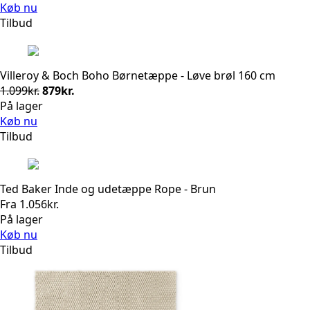
Køb nu
Tilbud
Villeroy & Boch Boho Børnetæppe - Løve brøl 160 cm
Den
Den
1.099
kr.
879
kr.
oprindelige
aktuelle
På lager
pris
pris
Køb nu
var:
er:
Tilbud
1.099kr..
879kr..
Ted Baker Inde og udetæppe Rope - Brun
Fra
1.056
kr.
På lager
Køb nu
Tilbud