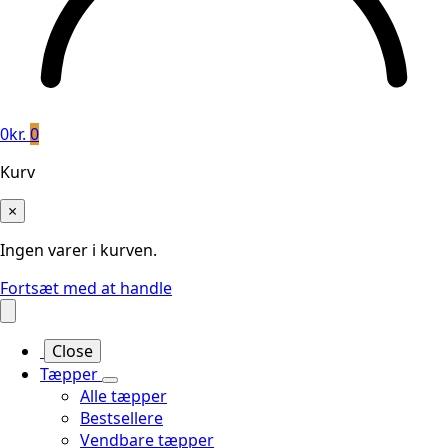
0
kr.
0
Kurv
×
Ingen varer i kurven.
Fortsæt med at handle
Close
Tæpper
Alle tæpper
Bestsellere
Vendbare tæpper