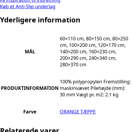
Få inspiration til indretning
Køb et Anti-Slip underlag
Yderligere information
60×110 cm, 80×150 cm, 80×250
cm, 100×200 cm, 120×170 cm,
MÅL
140×200 cm, 160×230 cm,
200×290 cm, 240×340 cm,
280×370 cm
100% polypropylen Fremstilling:
PRODUKTINFORMATION
maskinvævet Pilehøjde (mm):
30 mm Vægt pr. m2: 2.1 kg
Farve
ORANGE TÆPPE
Relaterede varer