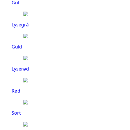
Gul
Lysegrå
Guld
Lyserød
Rød
Sort