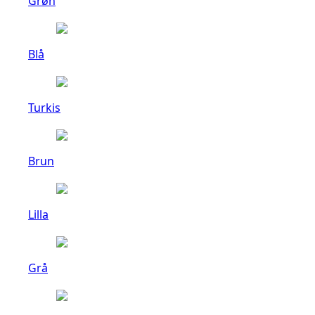
Grøn
Blå
Turkis
Brun
Lilla
Grå