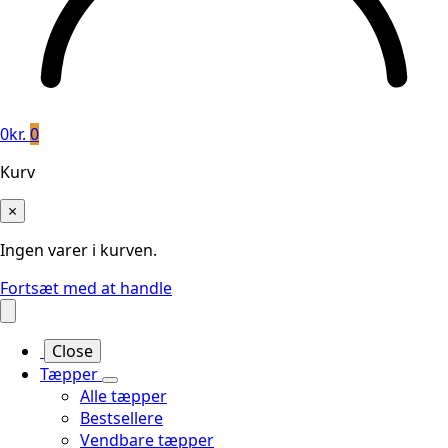
0
kr.
0
Kurv
×
Ingen varer i kurven.
Fortsæt med at handle
Close
Tæpper
Alle tæpper
Bestsellere
Vendbare tæpper