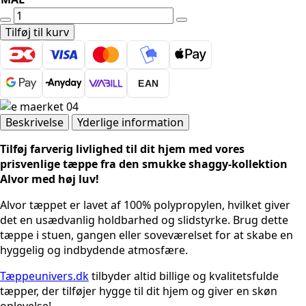
SHAGGYTÆPPE
-
Tilføj til kurv
ALVOR
3401
ORANGE
EAN
antal
Beskrivelse
Yderlige information
Tilføj farverig livlighed til dit hjem med vores
prisvenlige tæppe fra den smukke shaggy-kollektion
Alvor med høj luv!
Alvor tæppet er lavet af 100% polypropylen, hvilket giver
det en usædvanlig holdbarhed og slidstyrke. Brug dette
tæppe i stuen, gangen eller soveværelset for at skabe en
hyggelig og indbydende atmosfære.
Tæppeunivers.dk
tilbyder altid billige og kvalitetsfulde
tæpper, der tilføjer hygge til dit hjem og giver en skøn