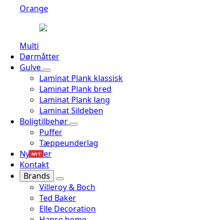
Orange
Multi
Dørmåtter
Gulve
Laminat Plank klassisk
Laminat Plank bred
Laminat Plank lang
Laminat Sildeben
Boligtilbehør
Puffer
Tæppeunderlag
Nyheder
NYT
Kontakt
Brands
Villeroy & Boch
Ted Baker
Elle Decoration
Hanse home