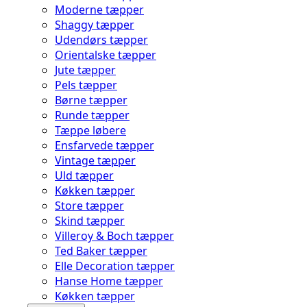
Moderne tæpper
Shaggy tæpper
Udendørs tæpper
Orientalske tæpper
Jute tæpper
Pels tæpper
Børne tæpper
Runde tæpper
Tæppe løbere
Ensfarvede tæpper
Vintage tæpper
Uld tæpper
Køkken tæpper
Store tæpper
Skind tæpper
Villeroy & Boch tæpper
Ted Baker tæpper
Elle Decoration tæpper
Hanse Home tæpper
Køkken tæpper