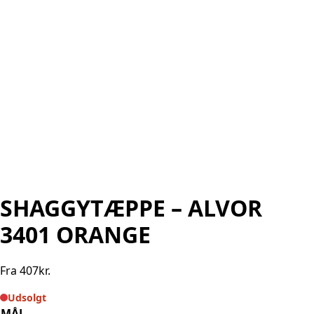
SHAGGYTÆPPE – ALVOR
3401 ORANGE
Fra
407
kr.
Udsolgt
MÅL