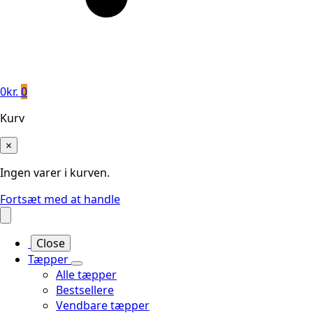
0
kr.
0
Kurv
×
Ingen varer i kurven.
Fortsæt med at handle
Close
Tæpper
Alle tæpper
Bestsellere
Vendbare tæpper