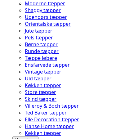
Moderne tæpper
Shaggy tæpper
Udendørs tæpper
Orientalske tæpper
Jute tæpper
Pels tæpper
Børne tæpper
Runde tæpper
Tæppe løbere
Ensfarvede tæpper
Vintage tæpper
Uld tæpper
Køkken tæpper
Store tæpper
Skind tæpper
Villeroy & Boch tæpper
Ted Baker tæpper
Elle Decoration tæpper
Hanse Home tæpper
Køkken tæpper