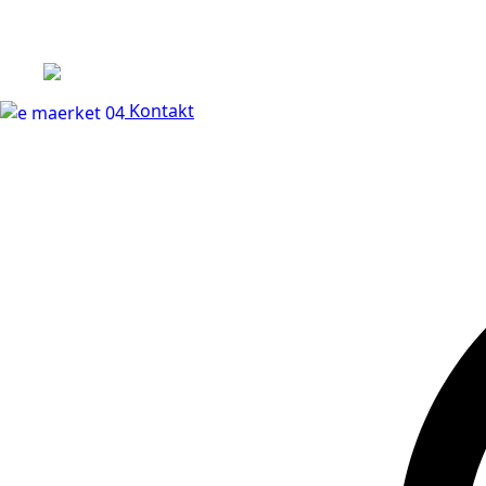
+45 60 66 68 47
Kontakt
30 dages fuld returr
Kontakt