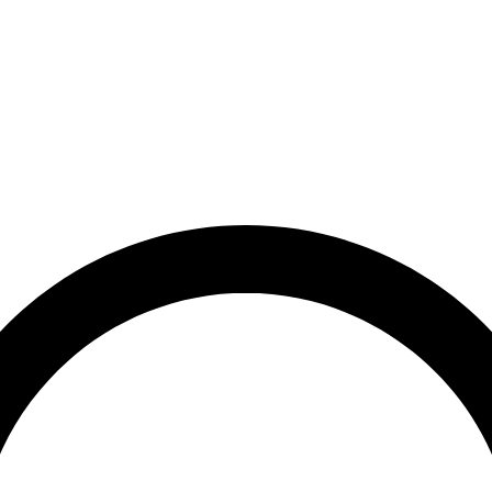
et
Leveringstid på 3-5 hverdage
Over 10.000+ tilfredse kund