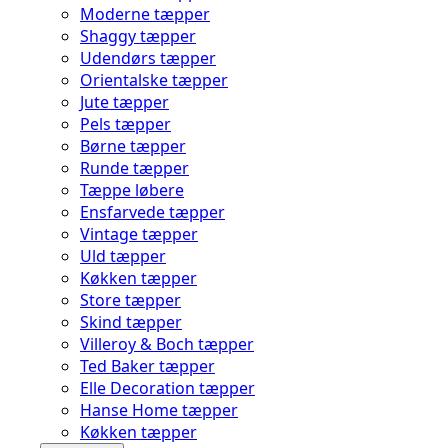
Moderne tæpper
Shaggy tæpper
Udendørs tæpper
Orientalske tæpper
Jute tæpper
Pels tæpper
Børne tæpper
Runde tæpper
Tæppe løbere
Ensfarvede tæpper
Vintage tæpper
Uld tæpper
Køkken tæpper
Store tæpper
Skind tæpper
Villeroy & Boch tæpper
Ted Baker tæpper
Elle Decoration tæpper
Hanse Home tæpper
Køkken tæpper