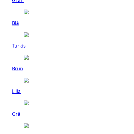
Grøn
Blå
Turkis
Brun
Lilla
Grå