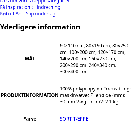
Læs om vores tæppekategorier
Få inspiration til indretning
Køb et Anti-Slip underlag
Yderligere information
60×110 cm, 80×150 cm, 80×250
cm, 100×200 cm, 120×170 cm,
MÅL
140×200 cm, 160×230 cm,
200×290 cm, 240×340 cm,
300×400 cm
100% polypropylen Fremstilling:
PRODUKTINFORMATION
maskinvævet Pilehøjde (mm):
30 mm Vægt pr. m2: 2.1 kg
Farve
SORT TÆPPE