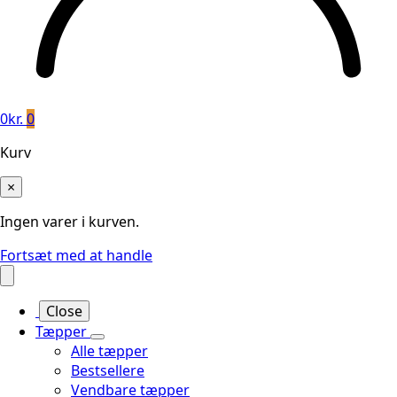
0
kr.
0
Kurv
×
Ingen varer i kurven.
Fortsæt med at handle
Close
Tæpper
Alle tæpper
Bestsellere
Vendbare tæpper