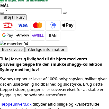
På lager. Klar til afsendelse
MÅL
SHAGGYTÆPPE
-
Tilføj til kurv
SYDNEY
3000
SORT
EAN
antal
Beskrivelse
Yderlige information
Tilføj farverig livlighed til dit hjem med vores
prisvenlige tæppe fra den smukke shaggy-kollektion
Sydney med høj luv!
Sydney tæppet er lavet af 100% polypropylen, hvilket giver
det en usædvanlig holdbarhed og slidstyrke. Brug dette
tæppe i stuen, gangen eller soveværelset for at skabe en
hyggelig og indbydende atmosfære.
Tæppeunivers.dk
tilbyder altid billige og kvalitetsfulde