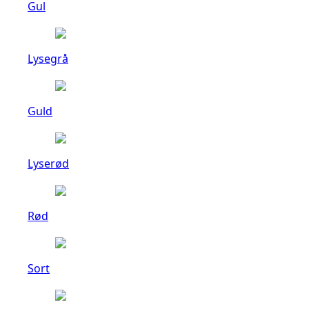
Gul
Lysegrå
Guld
Lyserød
Rød
Sort