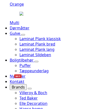
Orange
Multi
Dørmåtter
Gulve
Laminat Plank klassisk
Laminat Plank bred
Laminat Plank lang
Laminat Sildeben
Boligtilbehør
Puffer
Tæppeunderlag
Nyheder
NYT
Kontakt
Brands
Villeroy & Boch
Ted Baker
Elle Decoration
Hanse home