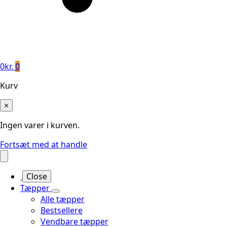
0
kr.
0
Kurv
×
Ingen varer i kurven.
Fortsæt med at handle
Close
Tæpper
Alle tæpper
Bestsellere
Vendbare tæpper