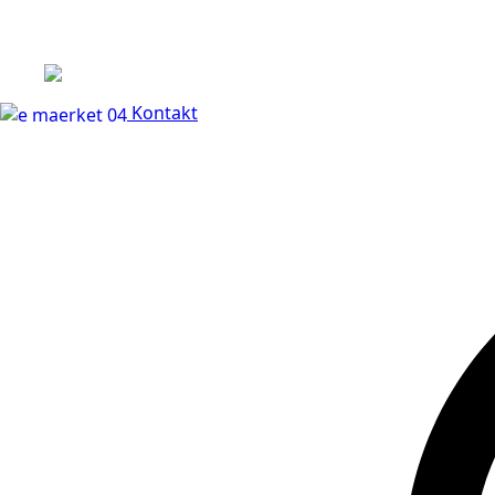
+45 60 66 68 47
Kontakt
30 dages fuld returr
Kontakt