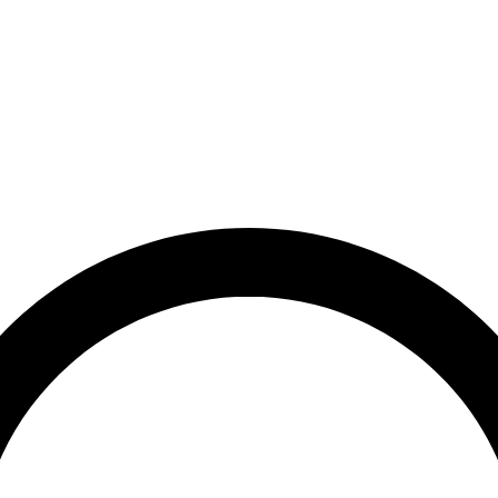
et
Leveringstid på 3-5 hverdage
Over 10.000+ tilfredse kund