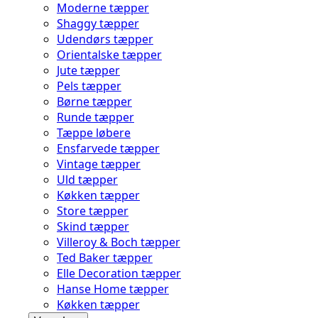
Moderne tæpper
Shaggy tæpper
Udendørs tæpper
Orientalske tæpper
Jute tæpper
Pels tæpper
Børne tæpper
Runde tæpper
Tæppe løbere
Ensfarvede tæpper
Vintage tæpper
Uld tæpper
Køkken tæpper
Store tæpper
Skind tæpper
Villeroy & Boch tæpper
Ted Baker tæpper
Elle Decoration tæpper
Hanse Home tæpper
Køkken tæpper