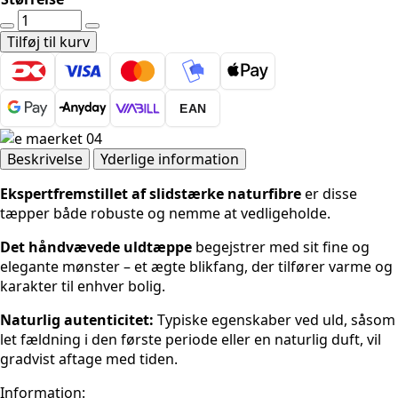
Ted
Baker
Tilføj til kurv
Camden
Uldtæppe
Parker
EAN
-
Grå
antal
Beskrivelse
Yderlige information
Ekspertfremstillet af slidstærke naturfibre
er disse
tæpper både robuste og nemme at vedligeholde.
Det håndvævede uldtæppe
begejstrer med sit fine og
elegante mønster – et ægte blikfang, der tilfører varme og
karakter til enhver bolig.
Naturlig autenticitet:
Typiske egenskaber ved uld, såsom
let fældning i den første periode eller en naturlig duft, vil
gradvist aftage med tiden.
Information: