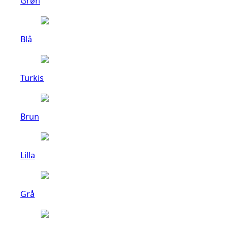
Grøn
Blå
Turkis
Brun
Lilla
Grå