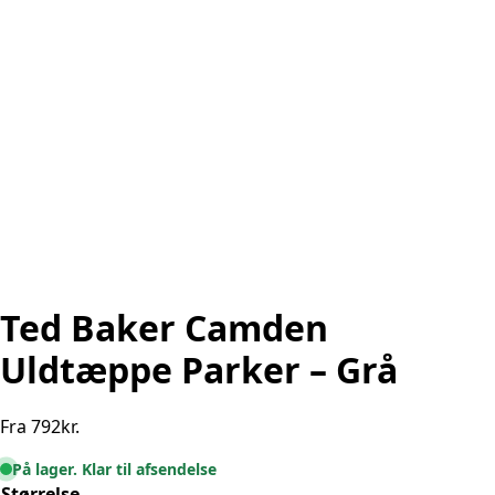
Ted Baker Camden
Uldtæppe Parker – Grå
Fra
792
kr.
På lager. Klar til afsendelse
Størrelse