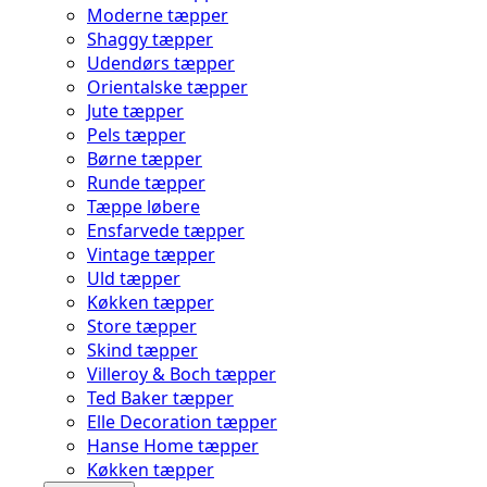
Moderne tæpper
Shaggy tæpper
Udendørs tæpper
Orientalske tæpper
Jute tæpper
Pels tæpper
Børne tæpper
Runde tæpper
Tæppe løbere
Ensfarvede tæpper
Vintage tæpper
Uld tæpper
Køkken tæpper
Store tæpper
Skind tæpper
Villeroy & Boch tæpper
Ted Baker tæpper
Elle Decoration tæpper
Hanse Home tæpper
Køkken tæpper