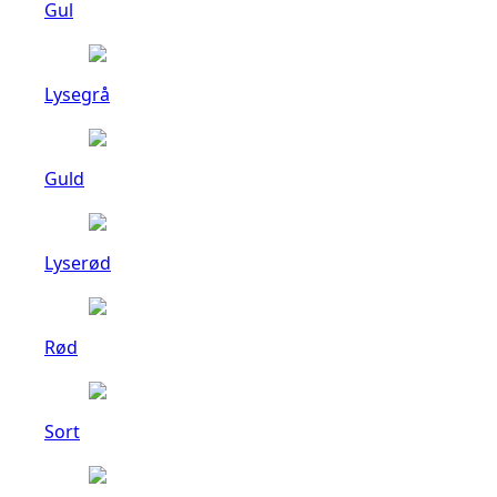
Gul
Lysegrå
Guld
Lyserød
Rød
Sort