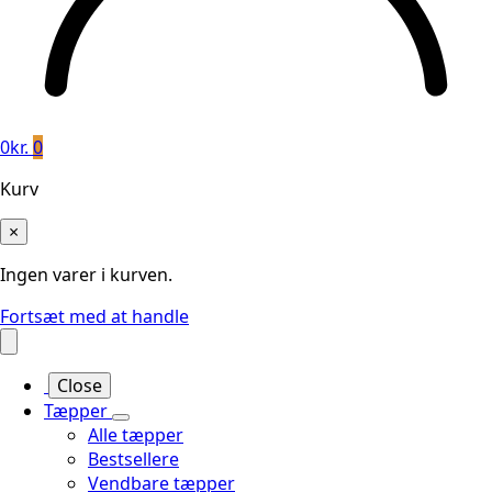
0
kr.
0
Kurv
×
Ingen varer i kurven.
Fortsæt med at handle
Close
Tæpper
Alle tæpper
Bestsellere
Vendbare tæpper