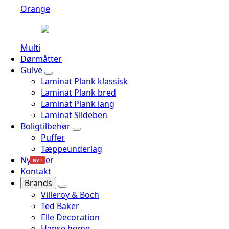
Orange
Multi
Dørmåtter
Gulve
Laminat Plank klassisk
Laminat Plank bred
Laminat Plank lang
Laminat Sildeben
Boligtilbehør
Puffer
Tæppeunderlag
Nyheder
NYT
Kontakt
Brands
Villeroy & Boch
Ted Baker
Elle Decoration
Hanse home