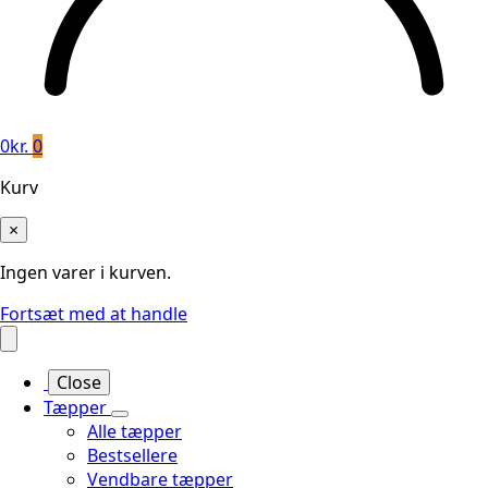
0
kr.
0
Kurv
×
Ingen varer i kurven.
Fortsæt med at handle
Close
Tæpper
Alle tæpper
Bestsellere
Vendbare tæpper