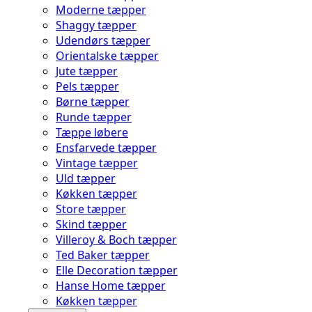
Moderne tæpper
Shaggy tæpper
Udendørs tæpper
Orientalske tæpper
Jute tæpper
Pels tæpper
Børne tæpper
Runde tæpper
Tæppe løbere
Ensfarvede tæpper
Vintage tæpper
Uld tæpper
Køkken tæpper
Store tæpper
Skind tæpper
Villeroy & Boch tæpper
Ted Baker tæpper
Elle Decoration tæpper
Hanse Home tæpper
Køkken tæpper