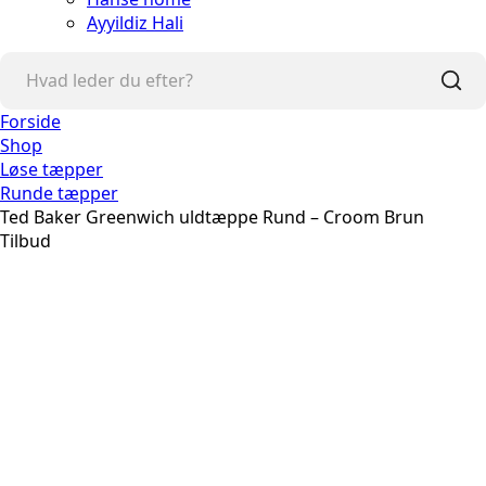
Ayyildiz Hali
Forside
Shop
Løse tæpper
Runde tæpper
Ted Baker Greenwich uldtæppe Rund – Croom Brun
Tilbud