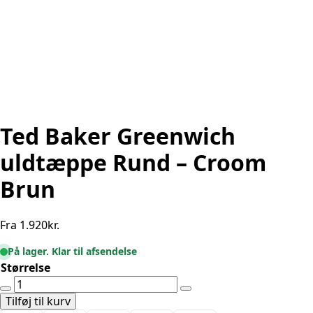
Ted Baker Greenwich
uldtæppe Rund – Croom
Brun
Fra
1.920
kr.
På lager. Klar til afsendelse
Størrelse
Ted
Baker
Tilføj til kurv