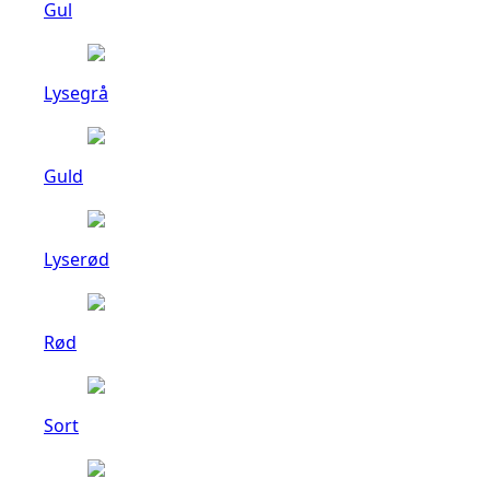
Gul
Lysegrå
Guld
Lyserød
Rød
Sort