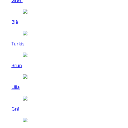
Grøn
Blå
Turkis
Brun
Lilla
Grå