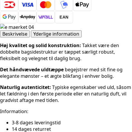
Greenwich
uldtæppe
Rund
EAN
-
Croom
Brun
Beskrivelse
Yderlige information
antal
Høj kvalitet og solid konstruktion:
Takket være den
dobbelte bagsidestruktur er tæppet særligt robust,
fleksibelt og velegnet til daglig brug.
Det håndvævede uldtæppe
begejstrer med sit fine og
elegante mønster – et ægte blikfang i enhver bolig.
Naturlig autenticitet:
Typiske egenskaber ved uld, såsom
let fældning i den første periode eller en naturlig duft, vil
gradvist aftage med tiden.
Information:
3-8 dages leveringstid
14 dages returret