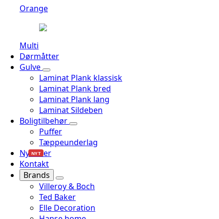
Orange
Multi
Dørmåtter
Gulve
Laminat Plank klassisk
Laminat Plank bred
Laminat Plank lang
Laminat Sildeben
Boligtilbehør
Puffer
Tæppeunderlag
Nyheder
NYT
Kontakt
Brands
Villeroy & Boch
Ted Baker
Elle Decoration
Hanse home