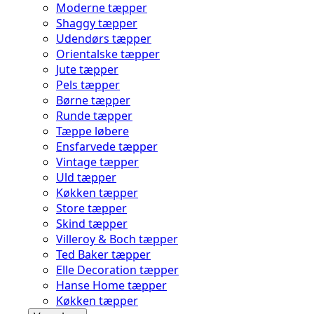
Moderne tæpper
Shaggy tæpper
Udendørs tæpper
Orientalske tæpper
Jute tæpper
Pels tæpper
Børne tæpper
Runde tæpper
Tæppe løbere
Ensfarvede tæpper
Vintage tæpper
Uld tæpper
Køkken tæpper
Store tæpper
Skind tæpper
Villeroy & Boch tæpper
Ted Baker tæpper
Elle Decoration tæpper
Hanse Home tæpper
Køkken tæpper