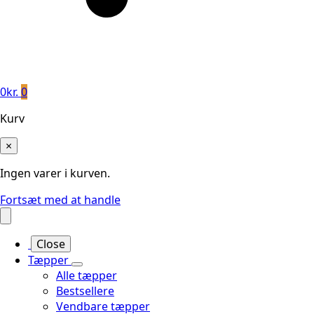
0
kr.
0
Kurv
×
Ingen varer i kurven.
Fortsæt med at handle
Close
Tæpper
Alle tæpper
Bestsellere
Vendbare tæpper