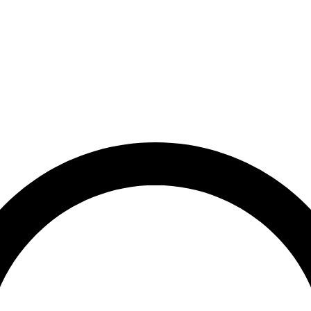
et
Leveringstid på 3-5 hverdage
Over 10.000+ tilfredse kund