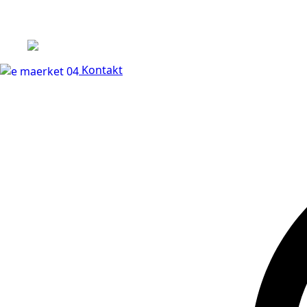
+45 60 66 68 47
Kontakt
30 dages fuld returr
Kontakt