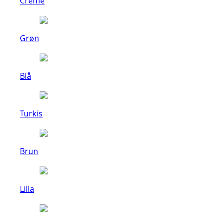
Creme
Grøn
Blå
Turkis
Brun
Lilla