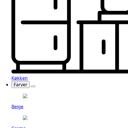
Køkken
Farver
Beige