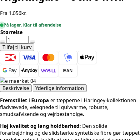
Fra
1.056
kr.
På lager. Klar til afsendelse
Størrelse
Ted
Baker
Tilføj til kurv
Haringey
Nightingale
-
EAN
Ochre-
hvid
antal
Beskrivelse
Yderlige information
Fremstillet i Europa
er tæpperne i Haringey-kollektionen
fladvævede, velegnede til gulvvarme, robuste,
smudsafvisende og vejrbestandige.
Høj kvalitet og lang holdbarhed:
Den solide
forarbejdning og de slidstærke syntetiske fibre gør tæppet
særdeles robust, holdbart og samtidig nemt at rengøre.