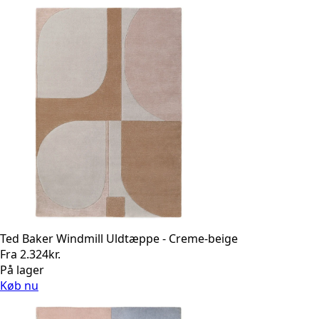
Ted Baker Windmill Uldtæppe - Creme-beige
Fra
2.324
kr.
På lager
Køb nu