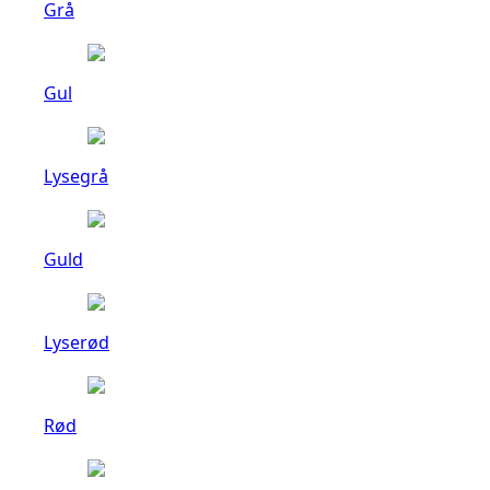
Grå
Gul
Lysegrå
Guld
Lyserød
Rød