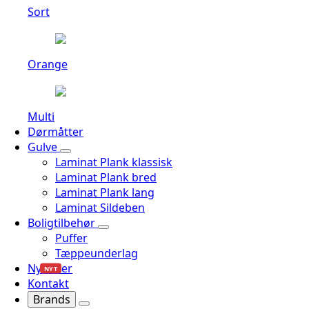
Sort
Orange
Multi
Dørmåtter
Gulve
Laminat Plank klassisk
Laminat Plank bred
Laminat Plank lang
Laminat Sildeben
Boligtilbehør
Puffer
Tæppeunderlag
Nyheder
NYT
Kontakt
Brands