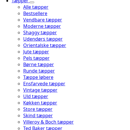
Tæpper
Alle tæpper
Bestsellere
Vendbare tæpper
Moderne tæpper
Shaggy tæpper
Udendørs tæpper
Orientalske tæpper
Jute tæpper
Pels tæpper
Børne tæpper
Runde tæpper
Tæppe løbere
Ensfarvede tæpper
Vintage tæpper
Uld tæpper
Køkken tæpper
Store tæpper
Skind tæpper
Villeroy & Boch tæpper
Ted Baker tæpper