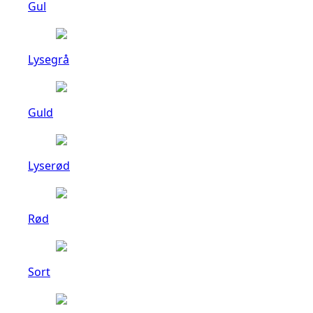
Gul
Lysegrå
Guld
Lyserød
Rød
Sort