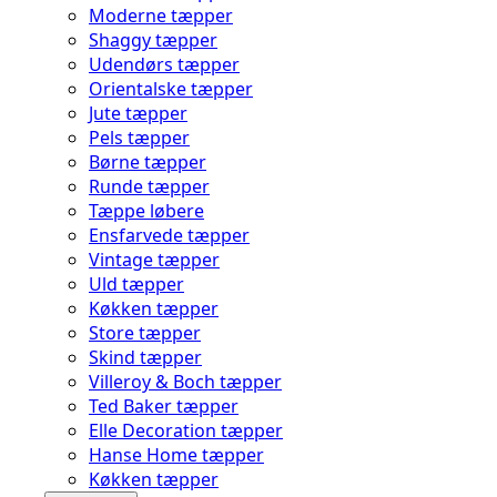
Moderne tæpper
Shaggy tæpper
Udendørs tæpper
Orientalske tæpper
Jute tæpper
Pels tæpper
Børne tæpper
Runde tæpper
Tæppe løbere
Ensfarvede tæpper
Vintage tæpper
Uld tæpper
Køkken tæpper
Store tæpper
Skind tæpper
Villeroy & Boch tæpper
Ted Baker tæpper
Elle Decoration tæpper
Hanse Home tæpper
Køkken tæpper