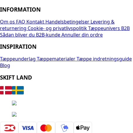
INFORMATION
Om os
FAQ
Kontakt
Handelsbetingelser
Levering &
returnering
Cookie- og privatlivspolitik
Tæppeunivers B2B
Sådan bliver du B2B-kunde
Annuller din ordre
INSPIRATION
Tæppeunderlag
Tæppematerialer
Tæppe indretningsguide
Blog
SKIFT LAND