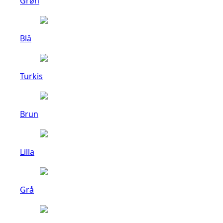
Grøn
Blå
Turkis
Brun
Lilla
Grå