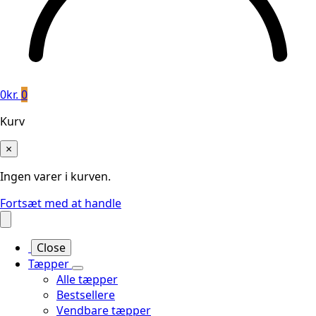
0
kr.
0
Kurv
×
Ingen varer i kurven.
Fortsæt med at handle
Close
Tæpper
Alle tæpper
Bestsellere
Vendbare tæpper