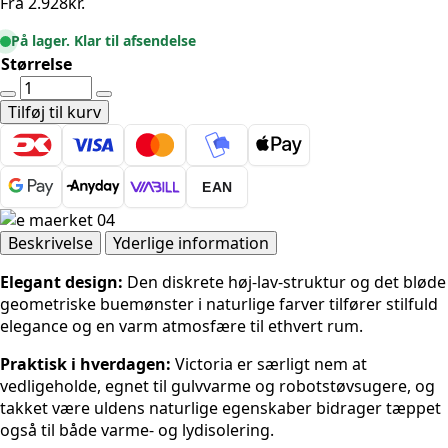
Fra
2.928
kr.
På lager. Klar til afsendelse
Størrelse
Ted
Baker
Tilføj til kurv
Kensington
Uldtæppe
Victoria
EAN
-
Beige
antal
Beskrivelse
Yderlige information
Elegant design:
Den diskrete høj-lav-struktur og det bløde
geometriske buemønster i naturlige farver tilfører stilfuld
elegance og en varm atmosfære til ethvert rum.
Praktisk i hverdagen:
Victoria er særligt nem at
vedligeholde, egnet til gulvvarme og robotstøvsugere, og
takket være uldens naturlige egenskaber bidrager tæppet
også til både varme- og lydisolering.