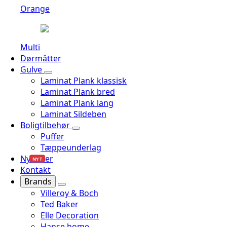
Orange
Multi
Dørmåtter
Gulve
Laminat Plank klassisk
Laminat Plank bred
Laminat Plank lang
Laminat Sildeben
Boligtilbehør
Puffer
Tæppeunderlag
Nyheder
NYT
Kontakt
Brands
Villeroy & Boch
Ted Baker
Elle Decoration
Hanse home