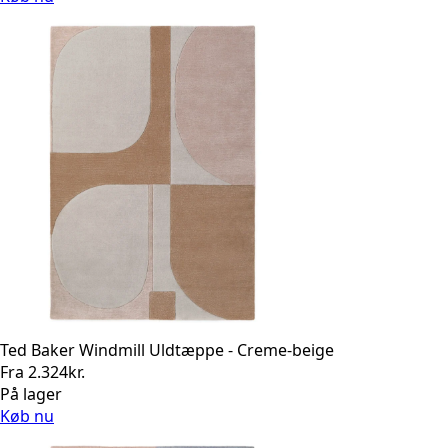
Ted Baker Windmill Uldtæppe - Creme-beige
Fra
2.324
kr.
På lager
Køb nu