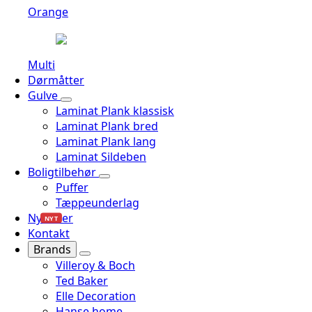
Orange
Multi
Dørmåtter
Gulve
Laminat Plank klassisk
Laminat Plank bred
Laminat Plank lang
Laminat Sildeben
Boligtilbehør
Puffer
Tæppeunderlag
Nyheder
NYT
Kontakt
Brands
Villeroy & Boch
Ted Baker
Elle Decoration
Hanse home