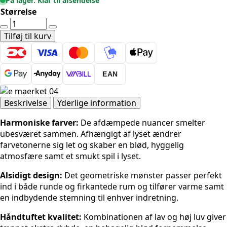
På lager. Klar til afsendelse
Størrelse
Ted
Baker
Tilføj til kurv
Lambeth
-
Rund
EAN
Jasper
Grøn
antal
Beskrivelse
Yderlige information
Harmoniske farver:
De afdæmpede nuancer smelter
ubesværet sammen. Afhængigt af lyset ændrer
farvetonerne sig let og skaber en blød, hyggelig
atmosfære samt et smukt spil i lyset.
Alsidigt design:
Det geometriske mønster passer perfekt
ind i både runde og firkantede rum og tilfører varme samt
en indbydende stemning til enhver indretning.
Håndtuftet kvalitet:
Kombinationen af lav og høj luv giver