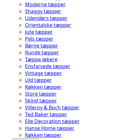
Moderne tæpper
Shaggy tæpper
Udendørs tæpper
Orientalske tæpper
Jute tæpper
Pels tæpper
Børne tæpper
Runde tæpper
Tæppe løbere
Ensfarvede tæpper
Vintage tæpper
Uld tæpper
Køkken tæpper
Store tæpper
Skind tæpper
Villeroy & Boch tæpper
Ted Baker tæpper
Elle Decoration tæpper
Hanse Home tæpper
Køkken tæpper