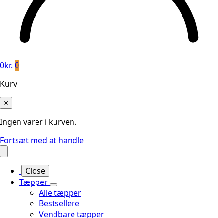
0
kr.
0
Kurv
×
Ingen varer i kurven.
Fortsæt med at handle
Close
Tæpper
Alle tæpper
Bestsellere
Vendbare tæpper