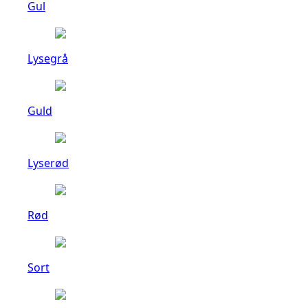
Gul
Lysegrå
Guld
Lyserød
Rød
Sort