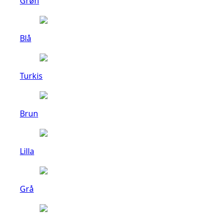
Grøn
Blå
Turkis
Brun
Lilla
Grå