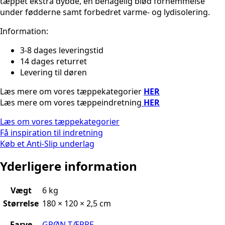
tæppet ekstra dybde, en behagelig blød fornemmelse
under fødderne samt forbedret varme- og lydisolering.
Information:
3-8 dages leveringstid
14 dages returret
Levering til døren
Læs mere om vores tæppekategorier
HER
Læs mere om vores tæppeindretning
HER
Læs om vores tæppekategorier
Få inspiration til indretning
Køb et Anti-Slip underlag
Yderligere information
Vægt
6 kg
Størrelse
180 × 120 × 2,5 cm
Farve
GRØN TÆPPE