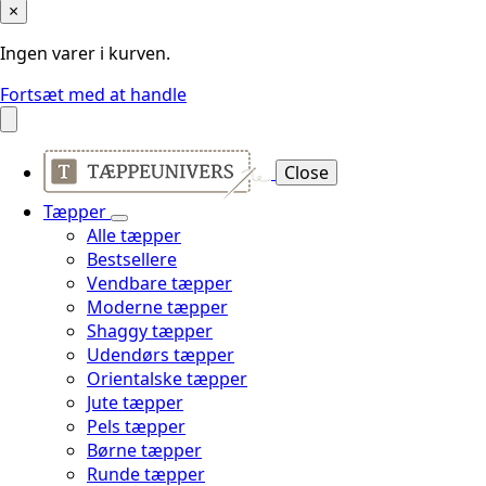
×
Ingen varer i kurven.
Fortsæt med at handle
Close
Tæpper
Alle tæpper
Bestsellere
Vendbare tæpper
Moderne tæpper
Shaggy tæpper
Udendørs tæpper
Orientalske tæpper
Jute tæpper
Pels tæpper
Børne tæpper
Runde tæpper