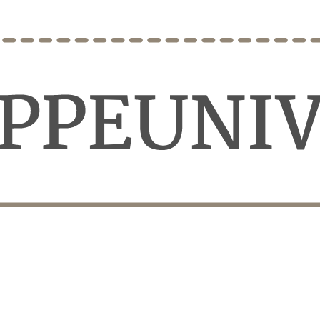
et
Leveringstid på 3-5 hverdage
Over 10.000+ tilfredse kund