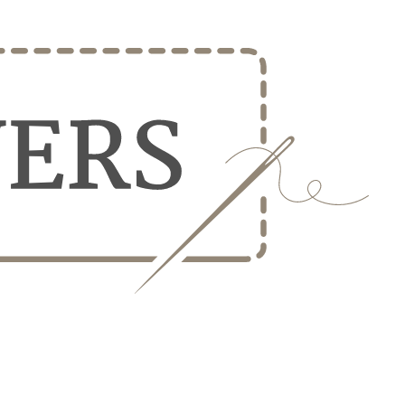
er
Levering til dørtrin