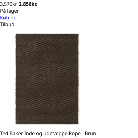
Den
Den
3.570
kr.
2.856
kr.
oprindelige
aktuelle
På lager
pris
pris
Køb nu
var:
er:
Tilbud
3.570kr..
2.856kr..
Ted Baker Inde og udetæppe Rope - Brun