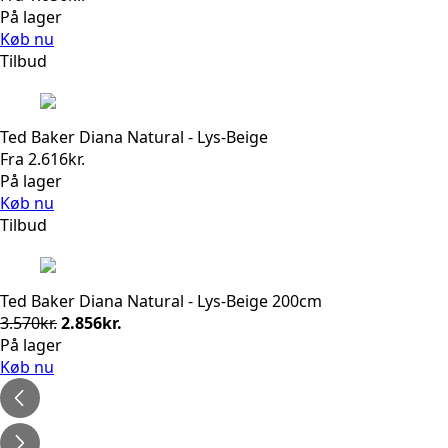
På lager
Køb nu
Tilbud
Ted Baker Diana Natural - Lys-Beige
Fra
2.616
kr.
På lager
Køb nu
Tilbud
Ted Baker Diana Natural - Lys-Beige 200cm
Den
Den
3.570
kr.
2.856
kr.
oprindelige
aktuelle
På lager
pris
pris
Køb nu
var:
er:
3.570kr..
2.856kr..