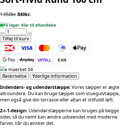
Den
Den
1.050
kr.
840
kr.
oprindelige
aktuelle
På lager. Klar til afsendelse
pris
pris
Udendørstæppe
var:
er:
-
Tilføj til kurv
1.050kr..
840kr..
Bowen
Sort-
Hvid
EAN
Rund
160
cm
Beskrivelse
Yderlige information
antal
Indendørs- og udendørstæppe:
Vores tæpper er ægte
allroundere. Du kan bruge tæppet som stuegulvtæppe,
men også give din terrasse eller altan et stilfuldt løft.
2-i-1-design:
Udendørstæpperne kan bruges på begge
sider, så du nemt kan ændre udseendet med moderne
farver, når du ønsker det.