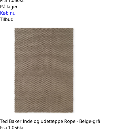
Fra
1.056
kr.
På lager
Køb nu
Tilbud
Ted Baker Inde og udetæppe Rope - Beige-grå
Fra
1.056
kr.