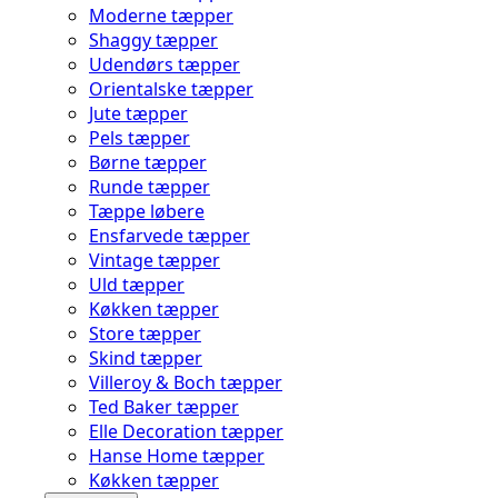
Moderne tæpper
Shaggy tæpper
Udendørs tæpper
Orientalske tæpper
Jute tæpper
Pels tæpper
Børne tæpper
Runde tæpper
Tæppe løbere
Ensfarvede tæpper
Vintage tæpper
Uld tæpper
Køkken tæpper
Store tæpper
Skind tæpper
Villeroy & Boch tæpper
Ted Baker tæpper
Elle Decoration tæpper
Hanse Home tæpper
Køkken tæpper