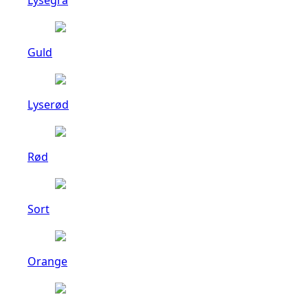
Guld
Lyserød
Rød
Sort
Orange