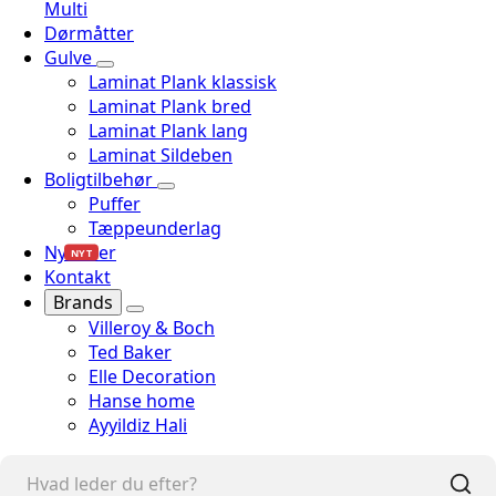
Multi
Dørmåtter
Gulve
Laminat Plank klassisk
Laminat Plank bred
Laminat Plank lang
Laminat Sildeben
Boligtilbehør
Puffer
Tæppeunderlag
Nyheder
NYT
Kontakt
Brands
Villeroy & Boch
Ted Baker
Elle Decoration
Hanse home
Ayyildiz Hali