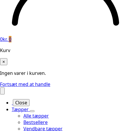
0
kr.
0
Kurv
×
Ingen varer i kurven.
Fortsæt med at handle
Close
Tæpper
Alle tæpper
Bestsellere
Vendbare tæpper