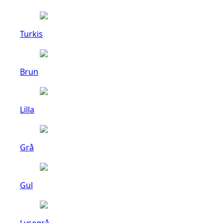
Turkis
Brun
Lilla
Grå
Gul
Lysegrå