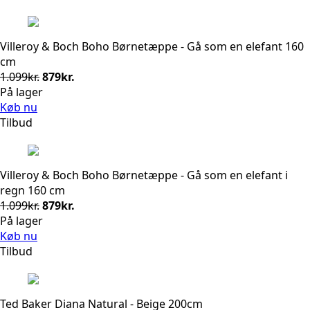
Villeroy & Boch Boho Børnetæppe - Gå som en elefant 160
cm
Den
Den
1.099
kr.
879
kr.
oprindelige
aktuelle
På lager
pris
pris
Køb nu
var:
er:
Tilbud
1.099kr..
879kr..
Villeroy & Boch Boho Børnetæppe - Gå som en elefant i
regn 160 cm
Den
Den
1.099
kr.
879
kr.
oprindelige
aktuelle
På lager
pris
pris
Køb nu
var:
er:
Tilbud
1.099kr..
879kr..
Ted Baker Diana Natural - Beige 200cm