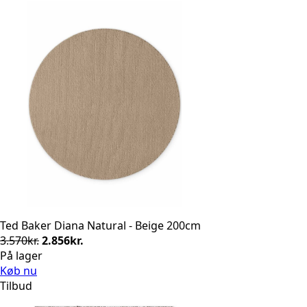
Ted Baker Diana Natural - Beige 200cm
Den
Den
3.570
kr.
2.856
kr.
oprindelige
aktuelle
På lager
pris
pris
Køb nu
var:
er:
Tilbud
3.570kr..
2.856kr..