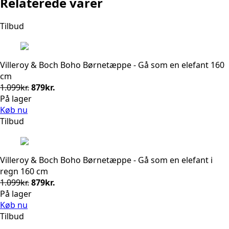
Relaterede varer
Tilbud
Villeroy & Boch Boho Børnetæppe - Gå som en elefant 160
cm
Den
Den
1.099
kr.
879
kr.
oprindelige
aktuelle
På lager
pris
pris
Køb nu
var:
er:
Tilbud
1.099kr..
879kr..
Villeroy & Boch Boho Børnetæppe - Gå som en elefant i
regn 160 cm
Den
Den
1.099
kr.
879
kr.
oprindelige
aktuelle
På lager
pris
pris
Køb nu
var:
er:
Tilbud
1.099kr..
879kr..