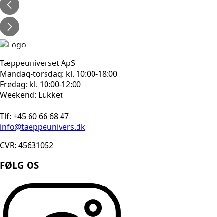
3.570kr..
2.856kr..
Tæppeuniverset ApS
Mandag-torsdag: kl. 10:00-18:00
Fredag: kl. 10:00-12:00
Weekend: Lukket
Tlf: +45 60 66 68 47
info@taeppeunivers.dk
CVR: 45631052
FØLG OS