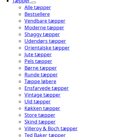
Tæpper
Alle tæpper
Bestsellere
Vendbare tæpper
Moderne tæpper
Shaggy tæpper
Udendørs tæpper
Orientalske tæpper
Jute tæpper
Pels tæpper
Børne tæpper
Runde tæpper
Tæppe løbere
Ensfarvede tæpper
Vintage tæpper
Uld tæpper
Køkken tæpper
Store tæpper
Skind tæpper
Villeroy & Boch tæpper
Ted Baker tæpper