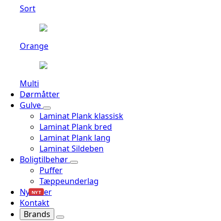
Sort
Orange
Multi
Dørmåtter
Gulve
Laminat Plank klassisk
Laminat Plank bred
Laminat Plank lang
Laminat Sildeben
Boligtilbehør
Puffer
Tæppeunderlag
Nyheder
NYT
Kontakt
Brands