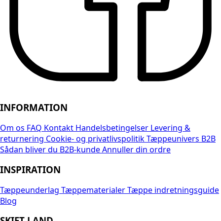
INFORMATION
Om os
FAQ
Kontakt
Handelsbetingelser
Levering &
returnering
Cookie- og privatlivspolitik
Tæppeunivers B2B
Sådan bliver du B2B-kunde
Annuller din ordre
INSPIRATION
Tæppeunderlag
Tæppematerialer
Tæppe indretningsguide
Blog
SKIFT LAND