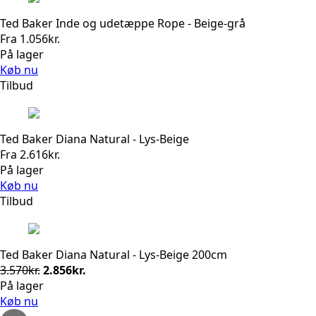
Ted Baker Inde og udetæppe Rope - Beige-grå
Fra
1.056
kr.
På lager
Køb nu
Tilbud
Ted Baker Diana Natural - Lys-Beige
Fra
2.616
kr.
På lager
Køb nu
Tilbud
Ted Baker Diana Natural - Lys-Beige 200cm
Den
Den
3.570
kr.
2.856
kr.
oprindelige
aktuelle
På lager
pris
pris
Køb nu
var:
er: