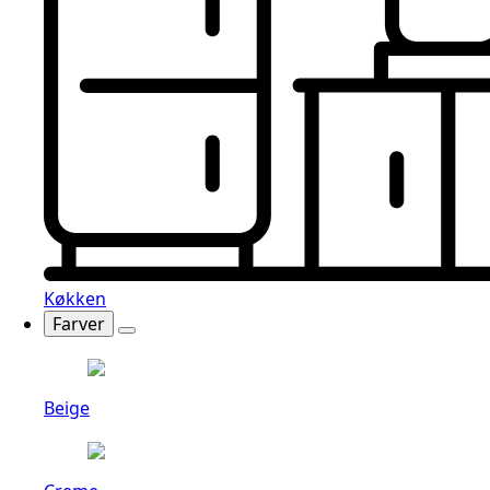
Køkken
Farver
Beige