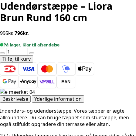
Udendørstæppe – Liora
Brun Rund 160 cm
Den
Den
995
kr.
796
kr.
oprindelige
aktuelle
På lager. Klar til afsendelse
pris
pris
Udendørstæppe
var:
er:
-
Tilføj til kurv
995kr..
796kr..
Liora
Brun
Rund
EAN
160
cm
antal
Beskrivelse
Yderlige information
Indendørs- og udendørstæppe: Vores tæpper er ægte
allroundere. Du kan bruge tæppet som stue­tæppe, men
også stilfuldt opgradere din terrasse eller altan.
2 i 1: Udendørstæpperne kan bruges på begge sider, så du