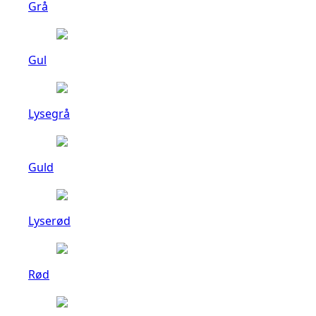
Grå
Gul
Lysegrå
Guld
Lyserød
Rød