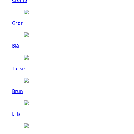
Creme
Grøn
Blå
Turkis
Brun
Lilla