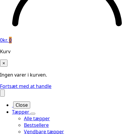
0
kr.
0
Kurv
×
Ingen varer i kurven.
Fortsæt med at handle
Close
Tæpper
Alle tæpper
Bestsellere
Vendbare tæpper