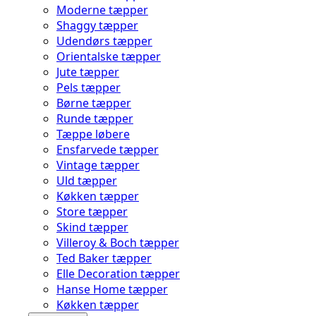
Moderne tæpper
Shaggy tæpper
Udendørs tæpper
Orientalske tæpper
Jute tæpper
Pels tæpper
Børne tæpper
Runde tæpper
Tæppe løbere
Ensfarvede tæpper
Vintage tæpper
Uld tæpper
Køkken tæpper
Store tæpper
Skind tæpper
Villeroy & Boch tæpper
Ted Baker tæpper
Elle Decoration tæpper
Hanse Home tæpper
Køkken tæpper