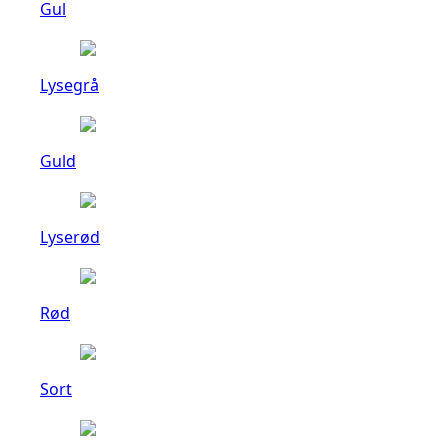
Gul
Lysegrå
Guld
Lyserød
Rød
Sort