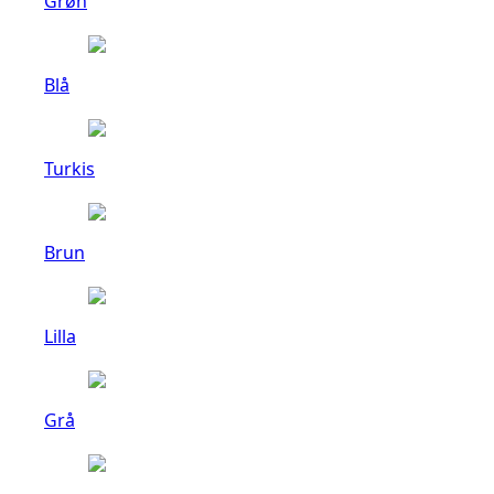
Grøn
Blå
Turkis
Brun
Lilla
Grå