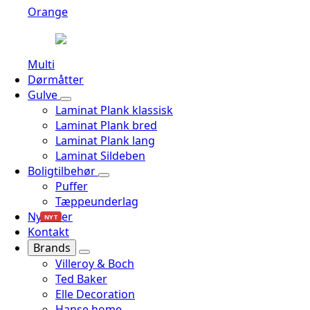
Orange
Multi
Dørmåtter
Gulve
Laminat Plank klassisk
Laminat Plank bred
Laminat Plank lang
Laminat Sildeben
Boligtilbehør
Puffer
Tæppeunderlag
Nyheder
NYT
Kontakt
Brands
Villeroy & Boch
Ted Baker
Elle Decoration
Hanse home