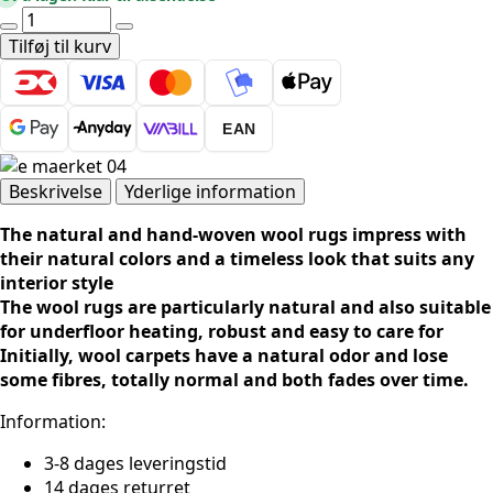
Villeroy
&
Tilføj til kurv
Boch
1748
Wool
EAN
Rug
Francois
Natural
Beskrivelse
Yderlige information
White
The natural and hand-woven wool rugs impress with
antal
their natural colors and a timeless look that suits any
interior style
The wool rugs are particularly natural and also suitable
for underfloor heating, robust and easy to care for
Initially, wool carpets have a natural odor and lose
some fibres, totally normal and both fades over time.
Information:
3-8 dages leveringstid
14 dages returret