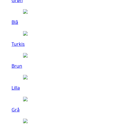
Grøn
Blå
Turkis
Brun
Lilla
Grå