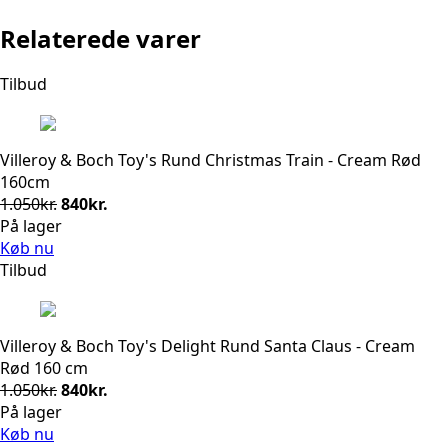
Relaterede varer
Tilbud
Villeroy & Boch Toy's Rund Christmas Train - Cream Rød
160cm
Den
Den
1.050
kr.
840
kr.
oprindelige
aktuelle
På lager
pris
pris
Køb nu
var:
er:
Tilbud
1.050kr..
840kr..
Villeroy & Boch Toy's Delight Rund Santa Claus - Cream
Rød 160 cm
Den
Den
1.050
kr.
840
kr.
oprindelige
aktuelle
På lager
pris
pris
Køb nu