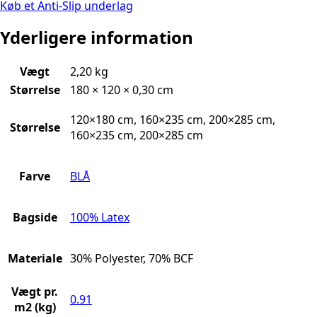
Køb et Anti-Slip underlag
Yderligere information
Vægt
2,20 kg
Størrelse
180 × 120 × 0,30 cm
120×180 cm, 160×235 cm, 200×285 cm,
Størrelse
160×235 cm, 200×285 cm
Farve
BLÅ
Bagside
100% Latex
Materiale
30% Polyester, 70% BCF
Vægt pr.
0.91
m2 (kg)