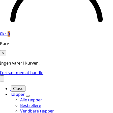
0
kr.
0
Kurv
×
Ingen varer i kurven.
Fortsæt med at handle
Close
Tæpper
Alle tæpper
Bestsellere
Vendbare tæpper