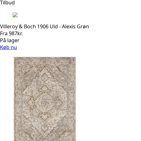
var:
er:
Tilbud
1.050kr..
840kr..
Villeroy & Boch 1906 Uld - Alexis Grøn
Fra
987
kr.
På lager
Køb nu