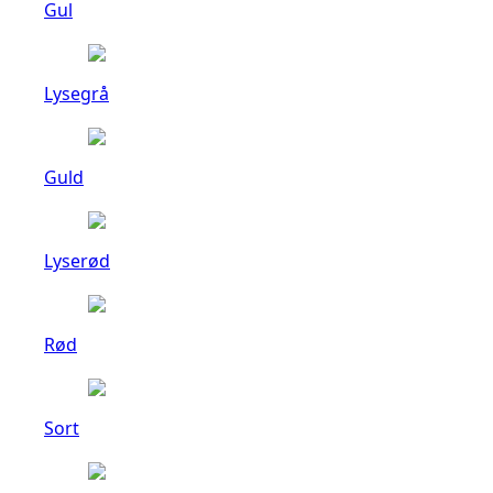
Gul
Lysegrå
Guld
Lyserød
Rød
Sort