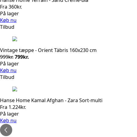
Fra
360
kr.
På lager
Køb nu
Tilbud
Vintage tæppe - Orient Täbris 160x230 cm
Den
Den
999
kr.
799
kr.
oprindelige
aktuelle
På lager
pris
pris
Køb nu
var:
er:
Tilbud
999kr..
799kr..
Hanse Home Kamal Afghan - Zara Sort-multi
Fra
1.224
kr.
På lager
Køb nu