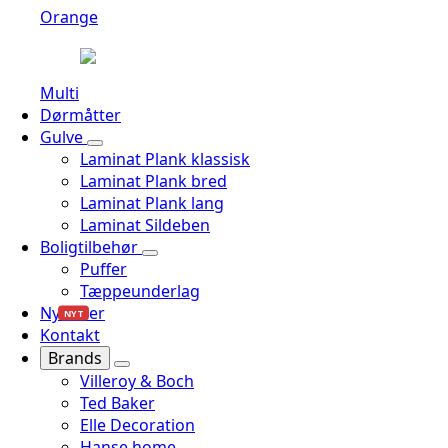
Orange
Multi
Dørmåtter
Gulve
Laminat Plank klassisk
Laminat Plank bred
Laminat Plank lang
Laminat Sildeben
Boligtilbehør
Puffer
Tæppeunderlag
Nyheder
NYT
Kontakt
Brands
Villeroy & Boch
Ted Baker
Elle Decoration
Hanse home