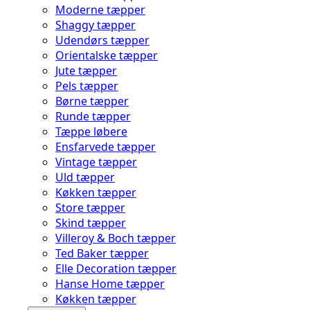
Moderne tæpper
Shaggy tæpper
Udendørs tæpper
Orientalske tæpper
Jute tæpper
Pels tæpper
Børne tæpper
Runde tæpper
Tæppe løbere
Ensfarvede tæpper
Vintage tæpper
Uld tæpper
Køkken tæpper
Store tæpper
Skind tæpper
Villeroy & Boch tæpper
Ted Baker tæpper
Elle Decoration tæpper
Hanse Home tæpper
Køkken tæpper