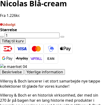
Nicolas Blå-cream
Fra
1.226
kr.
Udsolgt
Størrelse
Villeroy
&
Tilføj til kurv
Boch
1767
-
EAN
Nicolas
Blå-
cream
Beskrivelse
Yderlige information
antal
Villeroy & Boch lancerer i et stort samarbejde nye tæppe
kollektioner til glæde for vores kunder!
Villeroy & Boch er en historisk virksomhed, der med sin
270 år på bagen har en lang historie med produkter i