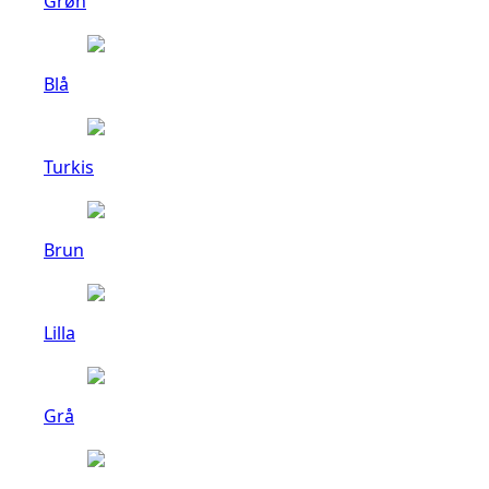
Grøn
Blå
Turkis
Brun
Lilla
Grå