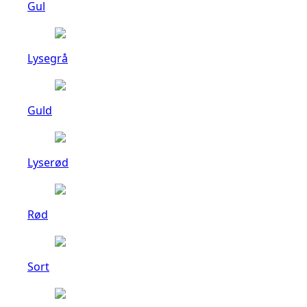
Gul
Lysegrå
Guld
Lyserød
Rød
Sort