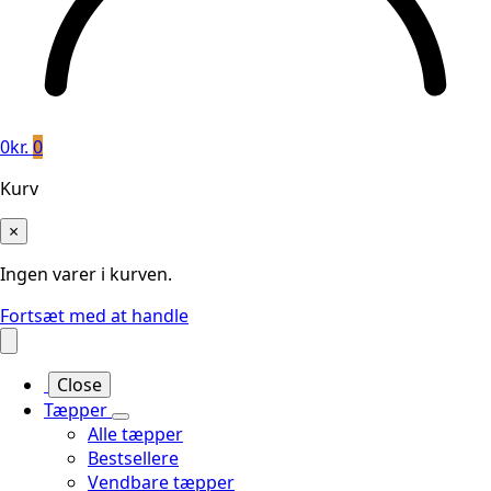
0
kr.
0
Kurv
×
Ingen varer i kurven.
Fortsæt med at handle
Close
Tæpper
Alle tæpper
Bestsellere
Vendbare tæpper