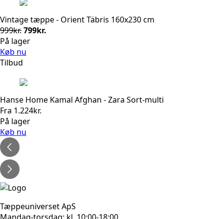
Vintage tæppe - Orient Täbris 160x230 cm
Den
Den
999
kr.
799
kr.
oprindelige
aktuelle
På lager
pris
pris
Køb nu
var:
er:
Tilbud
999kr..
799kr..
Hanse Home Kamal Afghan - Zara Sort-multi
Fra
1.224
kr.
På lager
Køb nu
Tæppeuniverset ApS
Mandag-torsdag: kl. 10:00-18:00