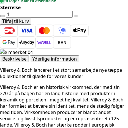
På lager. Klar til afsendelse
Størrelse
Villeroy
&
Tilføj til kurv
Boch
1836
-
EAN
Margaretha
Natural
Brun
Beskrivelse
Yderlige information
antal
Villeroy & Boch lancerer i et stort samarbejde nye tæppe
kollektioner til glæde for vores kunder!
Villeroy & Boch er en historisk virksomhed, der med sin
270 år på bagen har en lang historie med produkter i
keramik og porcelæn i meget høj kvalitet. Villeroy & Boch
har formået at bevare sin identitet, mens de stadig følger
med tiden.
Virksomheden producerer blandt andet
service- og livsstilsprodukter og er repræsenteret i 125
lande. Villeroy & Boch har stærke rødder i europæisk