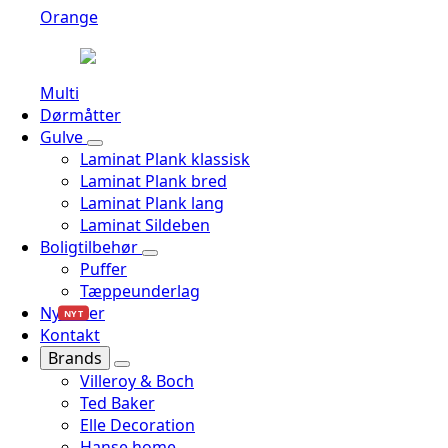
Orange
Multi
Dørmåtter
Gulve
Laminat Plank klassisk
Laminat Plank bred
Laminat Plank lang
Laminat Sildeben
Boligtilbehør
Puffer
Tæppeunderlag
Nyheder
NYT
Kontakt
Brands
Villeroy & Boch
Ted Baker
Elle Decoration
Hanse home