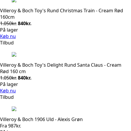
Villeroy & Boch Toy's Rund Christmas Train - Cream Rød
160cm
Den
Den
1.050
kr.
840
kr.
oprindelige
aktuelle
På lager
pris
pris
Køb nu
var:
er:
Tilbud
1.050kr..
840kr..
Villeroy & Boch Toy's Delight Rund Santa Claus - Cream
Rød 160 cm
Den
Den
1.050
kr.
840
kr.
oprindelige
aktuelle
På lager
pris
pris
Køb nu
var:
er:
Tilbud
1.050kr..
840kr..
Villeroy & Boch 1906 Uld - Alexis Grøn
Fra
987
kr.