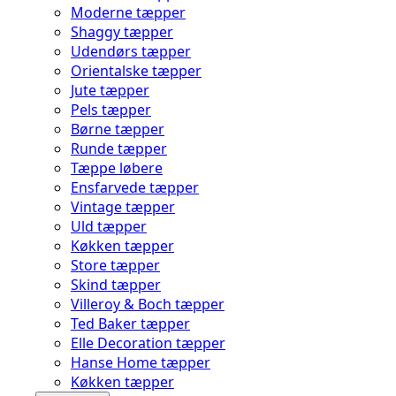
Moderne tæpper
Shaggy tæpper
Udendørs tæpper
Orientalske tæpper
Jute tæpper
Pels tæpper
Børne tæpper
Runde tæpper
Tæppe løbere
Ensfarvede tæpper
Vintage tæpper
Uld tæpper
Køkken tæpper
Store tæpper
Skind tæpper
Villeroy & Boch tæpper
Ted Baker tæpper
Elle Decoration tæpper
Hanse Home tæpper
Køkken tæpper