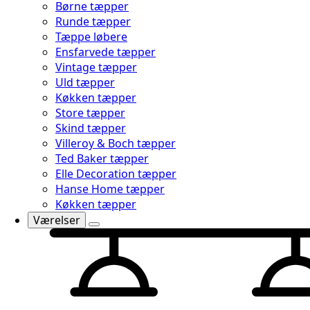
Børne tæpper
Runde tæpper
Tæppe løbere
Ensfarvede tæpper
Vintage tæpper
Uld tæpper
Køkken tæpper
Store tæpper
Skind tæpper
Villeroy & Boch tæpper
Ted Baker tæpper
Elle Decoration tæpper
Hanse Home tæpper
Køkken tæpper
Værelser