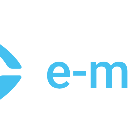
et
Leveringstid på 3-5 hverdage
Over 10.000+ tilfredse kund