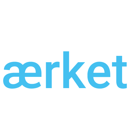
er
Levering til dørtrin