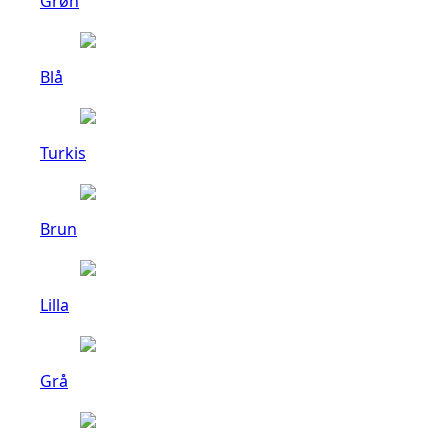
Grøn
Blå
Turkis
Brun
Lilla
Grå