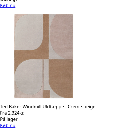
Køb nu
Ted Baker Windmill Uldtæppe - Creme-beige
Fra
2.324
kr.
På lager
Køb nu