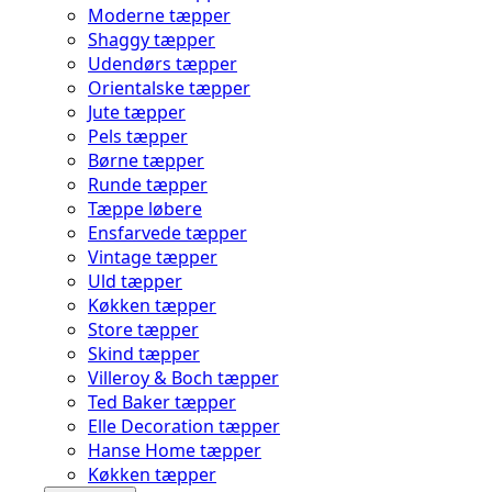
Moderne tæpper
Shaggy tæpper
Udendørs tæpper
Orientalske tæpper
Jute tæpper
Pels tæpper
Børne tæpper
Runde tæpper
Tæppe løbere
Ensfarvede tæpper
Vintage tæpper
Uld tæpper
Køkken tæpper
Store tæpper
Skind tæpper
Villeroy & Boch tæpper
Ted Baker tæpper
Elle Decoration tæpper
Hanse Home tæpper
Køkken tæpper