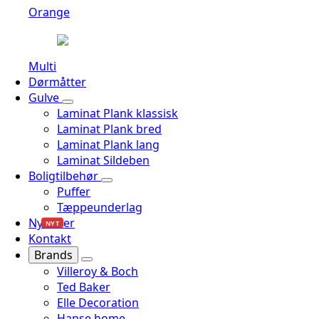
Orange
Multi
Dørmåtter
Gulve
Laminat Plank klassisk
Laminat Plank bred
Laminat Plank lang
Laminat Sildeben
Boligtilbehør
Puffer
Tæppeunderlag
Nyheder
NYT
Kontakt
Brands
Villeroy & Boch
Ted Baker
Elle Decoration
Hanse home