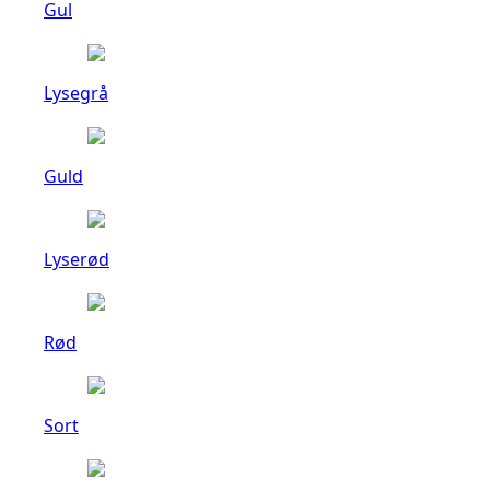
Gul
Lysegrå
Guld
Lyserød
Rød
Sort