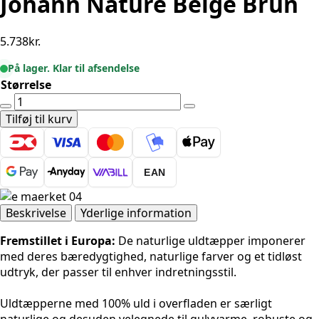
Johann Nature Beige Brun
5.738
kr.
På lager. Klar til afsendelse
Størrelse
Villeroy
&
Tilføj til kurv
Boch
1843
Uld
EAN
Johann
Nature
Beige
Beskrivelse
Yderlige information
Brun
Fremstillet i Europa:
De naturlige uldtæpper imponerer
antal
med deres bæredygtighed, naturlige farver og et tidløst
udtryk, der passer til enhver indretningsstil.
Uldtæpperne med 100% uld i overfladen er særligt
naturlige og desuden velegnede til gulvvarme, robuste og