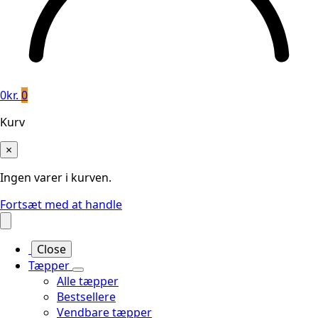
0
kr.
0
Kurv
×
Ingen varer i kurven.
Fortsæt med at handle
Close
Tæpper
Alle tæpper
Bestsellere
Vendbare tæpper