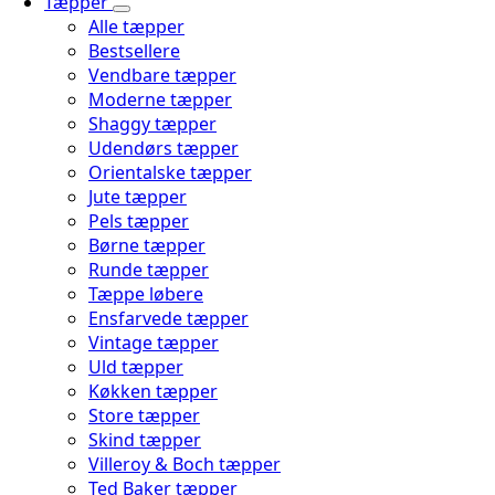
Tæpper
Alle tæpper
Bestsellere
Vendbare tæpper
Moderne tæpper
Shaggy tæpper
Udendørs tæpper
Orientalske tæpper
Jute tæpper
Pels tæpper
Børne tæpper
Runde tæpper
Tæppe løbere
Ensfarvede tæpper
Vintage tæpper
Uld tæpper
Køkken tæpper
Store tæpper
Skind tæpper
Villeroy & Boch tæpper
Ted Baker tæpper