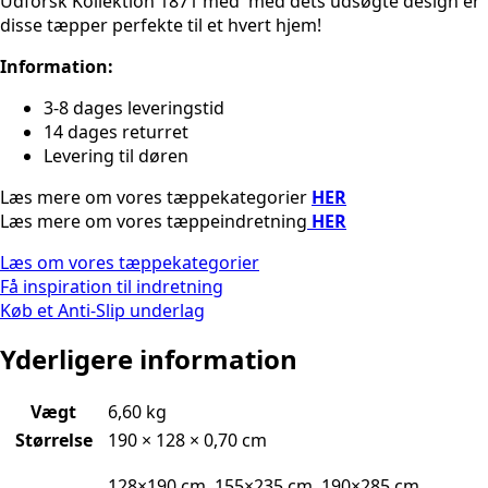
Udforsk Kollektion 1871 med med dets udsøgte design er
disse tæpper perfekte til et hvert hjem!
Information:
3-8 dages leveringstid
14 dages returret
Levering til døren
Læs mere om vores tæppekategorier
HER
Læs mere om vores tæppeindretning
HER
Læs om vores tæppekategorier
Få inspiration til indretning
Køb et Anti-Slip underlag
Yderligere information
Vægt
6,60 kg
Størrelse
190 × 128 × 0,70 cm
128×190 cm, 155×235 cm, 190×285 cm,