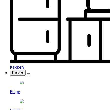
Køkken
Farver
Beige