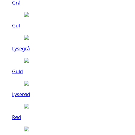
Grå
Gul
Lysegrå
Guld
Lyserød
Rød