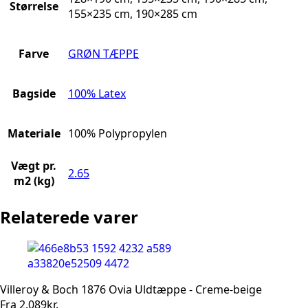
Størrelse
155×235 cm, 190×285 cm
Farve
GRØN TÆPPE
Bagside
100% Latex
Materiale
100% Polypropylen
Vægt pr.
2.65
m2 (kg)
Relaterede varer
Villeroy & Boch 1876 Ovia Uldtæppe - Creme-beige
Fra
2.089
kr.