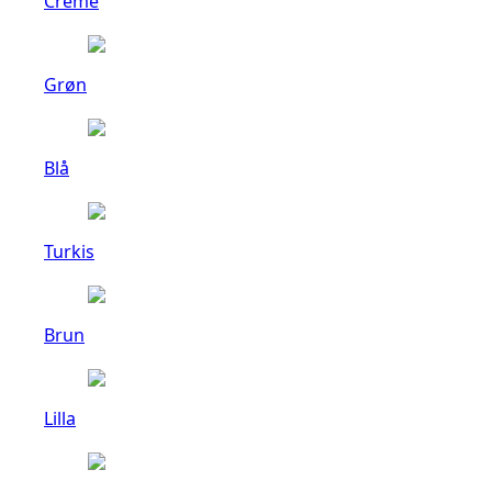
Creme
Grøn
Blå
Turkis
Brun
Lilla