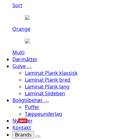
Sort
Orange
Multi
Dørmåtter
Gulve
Laminat Plank klassisk
Laminat Plank bred
Laminat Plank lang
Laminat Sildeben
Boligtilbehør
Puffer
Tæppeunderlag
Nyheder
NYT
Kontakt
Brands