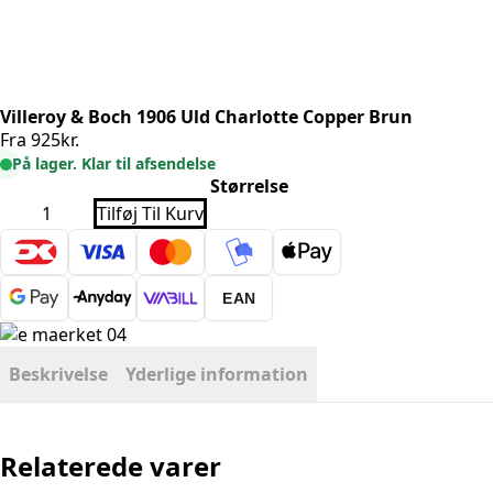
Villeroy & Boch 1906 Uld Charlotte Copper Brun
Fra
925
kr.
På lager. Klar til afsendelse
Størrelse
Villeroy
Tilføj Til Kurv
&
Boch
1906
Uld
Charlotte
EAN
Copper
Brun
antal
Beskrivelse
Yderlige information
Relaterede varer