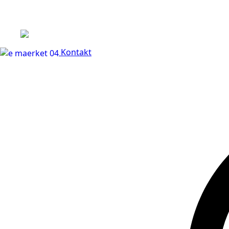
+45 60 66 68 47
Kontakt
30 dages fuld returr
Kontakt