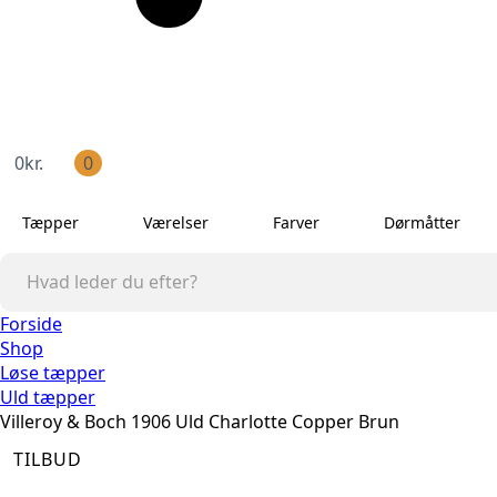
0
kr.
0
Tæpper
Værelser
Farver
Dørmåtter
Forside
Shop
Løse tæpper
Uld tæpper
Villeroy & Boch 1906 Uld Charlotte Copper Brun
TILBUD