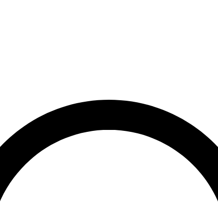
et
Leveringstid på 3-5 hverdage
Over 10.000+ tilfredse kund