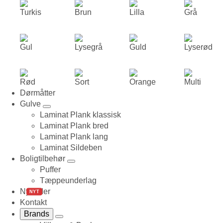
Turkis
Brun
Lilla
Grå
Gul
Lysegrå
Guld
Lyserød
Rød
Sort
Orange
Multi
Dørmåtter
Gulve
Laminat Plank klassisk
Laminat Plank bred
Laminat Plank lang
Laminat Sildeben
Boligtilbehør
Puffer
Tæppeunderlag
Nyheder
NYT
Kontakt
Brands