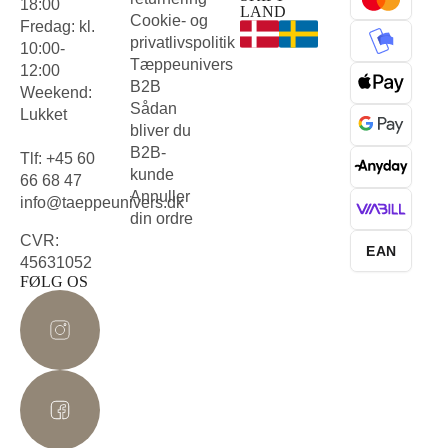
18:00
LAND
Cookie- og
Fredag: kl.
privatlivspolitik
10:00-
Tæppeunivers
12:00
B2B
Weekend:
Sådan
Lukket
bliver du
B2B-
Tlf: +45 60
kunde
66 68 47
Annuller
info@taeppeunivers.dk
din ordre
CVR:
EAN
45631052
FØLG OS