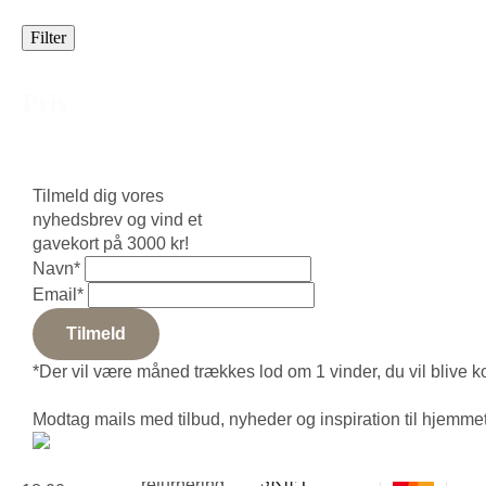
Filter
Pris
Pris
Nulstil
Tilmeld dig vores
nyhedsbrev og vind et
gavekort på 3000 kr!
Navn
*
Email
*
Tilmeld
INFORMATION
INSPIRATION
Om os
Tæppeunderlag
Tæppeuniverset
*Der vil være måned trækkes lod om 1 vinder, du vil blive k
FAQ
Tæppematerialer
ApS
Kontakt
Tæppe
Mandag-
Modtag mails med tilbud, nyheder og inspiration til hjemmet
Handelsbetingelser
indretningsguide
torsdag: kl.
Levering &
Blog
10:00-
SKIFT
returnering