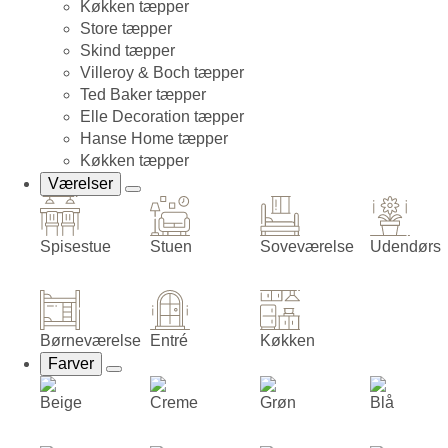
Køkken tæpper
Store tæpper
Skind tæpper
Villeroy & Boch tæpper
Ted Baker tæpper
Elle Decoration tæpper
Hanse Home tæpper
Køkken tæpper
Værelser
Spisestue
Stuen
Soveværelse
Udendørs
Børneværelse
Entré
Køkken
Farver
Beige
Creme
Grøn
Blå